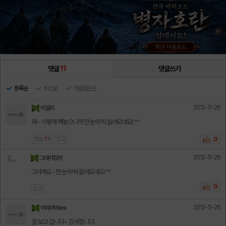
댓글
11
댓글쓰기
등록순
최신순
댓글많은순
2012-11-26
이엘리
와~ 이렇게 해놓으니까 한 눈에 딱 들어오네요! ^^
댓글
1
개
신고
0
2012-11-26
그대지킴이
그러게요~ 한 눈에 딱 들어오네요! ^^
0
신고
2012-11-26
어마어마ws
잘 보고 갑니다~ 감사합니다.