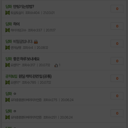
담화
안팅기는방법?
0
토실토실이
조회수:404
| 21.03.01
담화
하이
0
하이아임고수
조회수:337
| 20.11.17
담화
비밀글입니다.
0
렌져살랭
조회수:4
| 20.08.12
담화
좋은 하루 보내세요
0
오렌즤™
조회수:317
| 20.07.12
1
공략&팁
원딜 캐릭 관련 팁 (공통)
0
오렌즤™
조회수:785
| 20.07.12
담화
ㅇ
0
모마충충앰뒤버러지허언증
조회수:275
| 20.06.24
담화
ㅇ
0
모마충충앰뒤버러지허언증
조회수:251
| 20.06.24