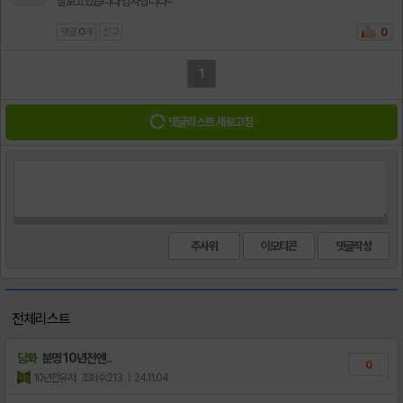
잘보고있습니다 감사합니다~
댓글
0
개
신고
0
1
댓글리스트 새로고침
주사위
이모티콘
전체리스트
담화
분명 10년전엔..
0
10년전유저
조회수:213
| 24.11.04