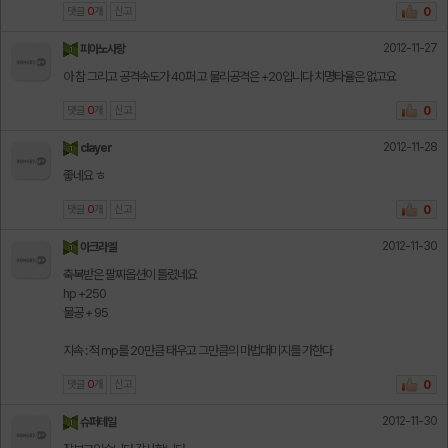
댓글
0
개
신고
0
2012-11-27
피아노사랑
아 참 그리고 공격속도가 40퍼 고 물리공격은 +20입니다 치명타율은 없고요
댓글
0
개
신고
0
2012-11-28
clayer
좋네요 ㅎ
댓글
0
개
신고
0
2012-11-30
아크라엘
축복받은 팔찌옵션이 틀렸네요
hp +250
물공 + 95
지속 : 적 mp를 20만큼 태우고 그만큼의 마법대미지를 가한다
댓글
0
개
신고
0
2012-11-30
슈퍼테일