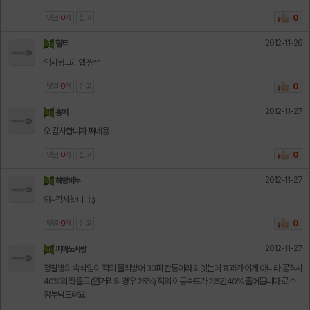
댓글
0
개
신고
0
2012-11-26
힐트
역시헝그리앱 짱^^
댓글
0
개
신고
0
2012-11-27
홍어
오 감사합니자 쩌네용
댓글
0
개
신고
0
2012-11-27
하양비누
와~감사합니다 :)
댓글
0
개
신고
0
2012-11-27
피아노사랑
정찰병의 속삭임이 적의 물리방어 30퍼 관통이라 되잇는데 효과가 이게 아니라 공격시
40%의 확률로 (원거리의 경우 25%) 적의 이동속도가 2초간40% 줄어듭니다 로 수
정부탁드려요