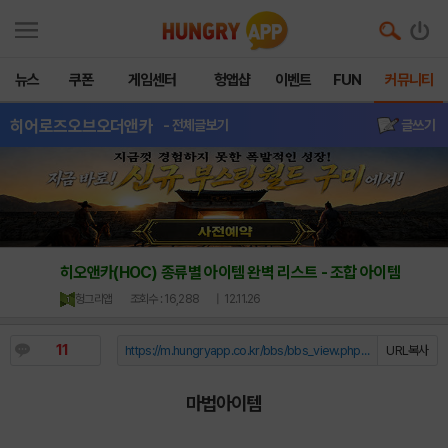
뉴스
쿠폰
게임센터
헝앱샵
이벤트
FUN
커뮤니티
히어로즈오브오더앤카
- 전체글보기
글쓰기
히오앤카(HOC) 종류별 아이템 완벽 리스트 - 조합 아이템
헝그리앱
조회수 : 16,288
| 12.11.26
11
https://m.hungryapp.co.kr/bbs/bbs_view.php?durl=Y...
URL복사
마법아이템