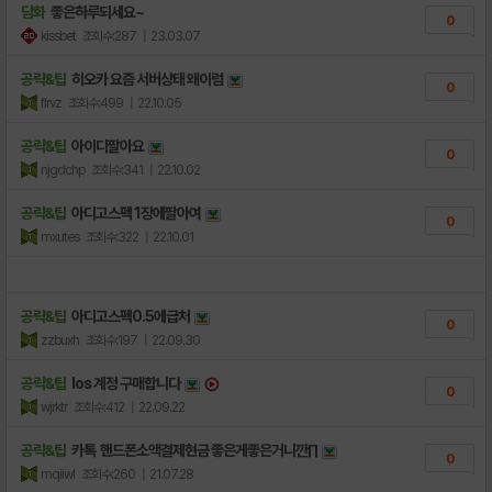
담화
좋은하루되세요~
0
kissbet
조회수:287
| 23.03.07
공략&팁
히오카 요즘 서버상태 왜이럼
0
flrvz
조회수:499
| 22.10.05
공략&팁
아이디팔아요
0
njgdchp
조회수:341
| 22.10.02
공략&팁
아디고스펙 1장에팔아여
0
mxutes
조회수:322
| 22.10.01
공략&팁
아디고스펙0.5에급처
0
zzbuxh
조회수:197
| 22.09.30
공략&팁
Ios 계정 구매합니다
0
wjrktr
조회수:412
| 22.09.22
공략&팁
카톡 핸드폰소액결제현금 좋은게좋은거니깐∏
0
mqiiwl
조회수:260
| 21.07.28