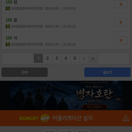
담화
엄
0
모마충충앰뒤버러지허언증
조회수:245
| 20.06.24
담화
준
0
모마충충앰뒤버러지허언증
조회수:238
| 20.06.24
담화
식
0
모마충충앰뒤버러지허언증
조회수:245
| 20.06.24
1
2
3
4
5
검색
글쓰기