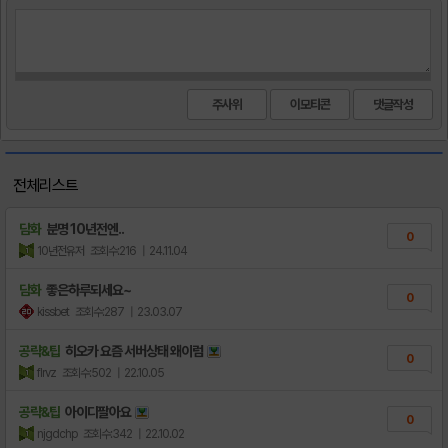
주사위
이모티콘
전체리스트
담화
분명 10년전엔..
0
10년전유저
조회수:216
| 24.11.04
담화
좋은하루되세요~
0
kissbet
조회수:287
| 23.03.07
공략&팁
히오카 요즘 서버상태 왜이럼
0
flrvz
조회수:502
| 22.10.05
공략&팁
아이디팔아요
0
njgdchp
조회수:342
| 22.10.02