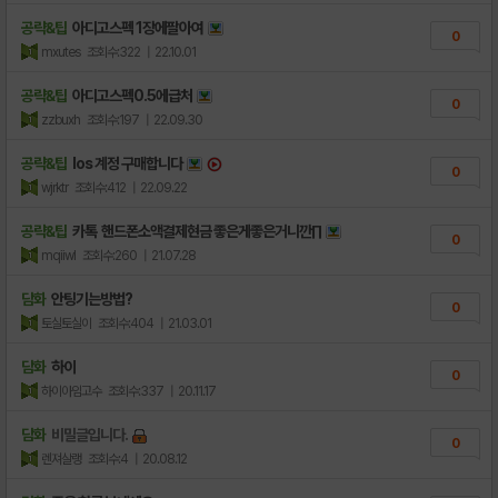
공략&팁
아디고스펙 1장에팔아여
0
mxutes
조회수:322
| 22.10.01
공략&팁
아디고스펙0.5에급처
0
zzbuxh
조회수:197
| 22.09.30
공략&팁
Ios 계정 구매합니다
0
wjrktr
조회수:412
| 22.09.22
공략&팁
카톡 핸드폰소액결제현금 좋은게좋은거니깐∏
0
mqiiwl
조회수:260
| 21.07.28
담화
안팅기는방법?
0
토실토실이
조회수:404
| 21.03.01
담화
하이
0
하이아임고수
조회수:337
| 20.11.17
담화
비밀글입니다.
0
렌져살랭
조회수:4
| 20.08.12