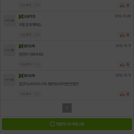
댓글
0
개
신고
0
2012-11-28
오웅학생
부활 효과개쩌넵..
댓글
0
개
신고
0
2012-12-11
팔카오톡
완전히 서포터네요
댓글
0
개
신고
0
2012-12-11
팔카오톡
잘큰미노타우르스하나옆에있어주면든든할듯
댓글
0
개
신고
0
1
댓글리스트 새로고침