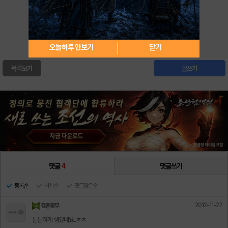
0
북마크
오늘하루 안보기
닫기
목록보기
글쓰기
댓글
4
댓글쓰기
등록순
최신순
댓글많은순
2012-11-27
검혼광무
튼튼하게 생겼네요..ㅎㅎ