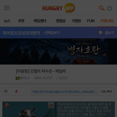
뉴스
쿠폰
게임센터
헝앱샵
이벤트
FUN
커뮤니티
히어로즈오브오더앤카
- 전체글보기
글쓰기
[지원형] 강철의 파수꾼 - 페일라
에키드나
조회수 : 10,757
| 12.11.21
4
https://m.hungryapp.co.kr/bbs/bbs_view.php?durl=Y...
URL복사