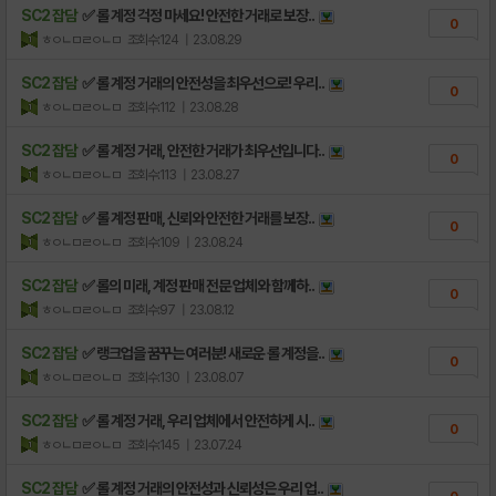
SC2 잡담
✅ 롤 계정 걱정 마세요! 안전한 거래로 보장..
0
ㅎㅇㄴㅁㄹㅇㄴㅁ
조회수:124
| 23.08.29
SC2 잡담
✅ 롤 계정 거래의 안전성을 최우선으로! 우리..
0
ㅎㅇㄴㅁㄹㅇㄴㅁ
조회수:112
| 23.08.28
SC2 잡담
✅ 롤 계정 거래, 안전한 거래가 최우선입니다..
0
ㅎㅇㄴㅁㄹㅇㄴㅁ
조회수:113
| 23.08.27
SC2 잡담
✅ 롤 계정 판매, 신뢰와 안전한 거래를 보장..
0
ㅎㅇㄴㅁㄹㅇㄴㅁ
조회수:109
| 23.08.24
SC2 잡담
✅ 롤의 미래, 계정 판매 전문 업체와 함께하..
0
ㅎㅇㄴㅁㄹㅇㄴㅁ
조회수:97
| 23.08.12
SC2 잡담
✅ 랭크업을 꿈꾸는 여러분! 새로운 롤 계정을..
0
ㅎㅇㄴㅁㄹㅇㄴㅁ
조회수:130
| 23.08.07
SC2 잡담
✅ 롤 계정 거래, 우리 업체에서 안전하게 시..
0
ㅎㅇㄴㅁㄹㅇㄴㅁ
조회수:145
| 23.07.24
SC2 잡담
✅ 롤 계정 거래의 안전성과 신뢰성은 우리 업..