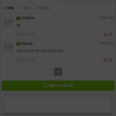
등록순
최신순
댓글많은순
2015-11-10
스타2좋아요
올!!!
댓글
0
개
신고
0
2015-11-10
해병산개왕
공허의 유산 연구해서 올려야 겠군요 흐흐
댓글
0
개
신고
0
1
댓글리스트 새로고침