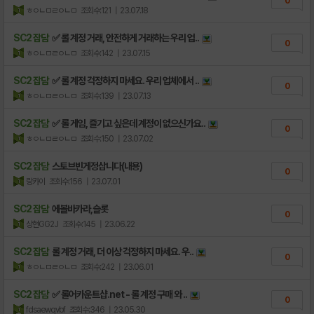
0
ㅎㅇㄴㅁㄹㅇㄴㅁ
조회수:121
| 23.07.18
SC2 잡담
✅ 롤 계정 거래, 안전하게 거래하는 우리 업..
0
ㅎㅇㄴㅁㄹㅇㄴㅁ
조회수:142
| 23.07.15
SC2 잡담
✅ 롤 계정 걱정하지 마세요. 우리 업체에서 ..
0
ㅎㅇㄴㅁㄹㅇㄴㅁ
조회수:139
| 23.07.13
SC2 잡담
✅ 롤 게임, 즐기고 싶은데 계정이 없으신가요..
0
ㅎㅇㄴㅁㄹㅇㄴㅁ
조회수:150
| 23.07.02
SC2 잡담
스토브빈게정삽니다(내용)
0
랑카이
조회수:156
| 23.07.01
SC2 잡담
에볼바카라,슬롯
0
상현GG2J
조회수:145
| 23.06.22
SC2 잡담
롤 계정 거래, 더 이상 걱정하지 마세요. 우..
0
ㅎㅇㄴㅁㄹㅇㄴㅁ
조회수:242
| 23.06.01
SC2 잡담
✅ 롤어카운트샵.net - 롤 계정 구매 와 ..
0
fdsaewqvbf
조회수:346
| 23.05.30