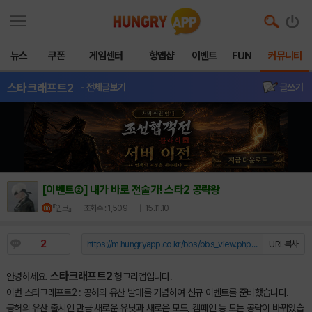
뉴스
쿠폰
게임센터
헝앱샵
이벤트
FUN
커뮤니티
스타크래프트2
- 전체글보기
글쓰기
[이벤트②] 내가 바로 전술가! 스타2 공략왕
『인코』
조회수 : 1,509
| 15.11.10
2
https://m.hungryapp.co.kr/bbs/bbs_view.php?durl=Y...
URL복사
스타크래프트2
안녕하세요.
헝그리앱입니다.
이번 스타크래프트2 : 공허의 유산 발매를 기념하여 신규 이벤트를 준비했습니다.
공허의 유산 출시인 만큼 새로운 유닛과 새로운 모드, 캠페인 등 모든 공략이 바뀌었습