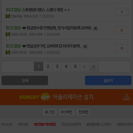
SC2 잡담
스투랜덤디펜스 스랜디 계정 ㅅㅅ
1
안뇽아뇽
조회수:242
| 23.05.14
SC2 잡담
❤️ 현금영수증가맹업체, 정식사업자등록 오버워..
0
바코드가이드
조회수:186
| 23.04.04
SC2 잡담
❤️ 명실상부 1위, 오버워치2 최저가 판매 ..
0
바코드가이드
조회수:195
| 23.04.02
1
2
3
4
5
검색
글쓰기
로그인
PC버전
전체앱
|
|
|
|
|
회사소개
이용약관
개인정보 처리방침
청소년 보호정책
불법촬영물 신고센터
제휴광고문의