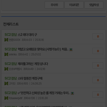
주사위
이모티콘
전체리스트
SC2 잡담
스2 래더 대리 구
0
현준GG0X
조회수:33
| 25.10.16
SC2 잡담
먹없고 오럐된곳 찾아요 (사롕가능O ) 처음..
0
snknks
조회수:42
| 25.01.02
SC2 잡담
제라툴 3위신 계정 삽니다
0
민초부먹펩시
조회수:49
| 24.12.16
SC2 잡담
스타 협동전 계정구매
0
고지민
조회수:165
| 24.09.25
SC2 잡담
✅ 안전하고 신뢰성 높은 롤 계정 거래는 우리..
0
fdsaewqvbf
조회수:136
| 23.10.30