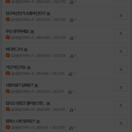
갈사람은가야지
+5
조회수:149
| 26.07.15
1
당구여신인가 손톱여신인가
0
갈사람은가야지
+5
조회수:135
| 26.07.15
1
무슨 생각하세요
0
갈사람은가야지
+5
조회수:160
| 26.07.14
1
바다와 그녀
0
갈사람은가야지
+5
조회수:134
| 26.07.14
1
거긴 어딘가요
0
갈사람은가야지
+5
조회수:99
| 26.07.13
1
사탕이유? 담배유?
0
갈사람은가야지
+5
조회수:113
| 26.07.11
1
덥다고 냉장고 열어놓으면...
0
갈사람은가야지
+5
조회수:129
| 26.07.10
1
원피스 나미 맞아요?
0
갈사람은가야지
+5
조회수:111
| 26.07.09
1