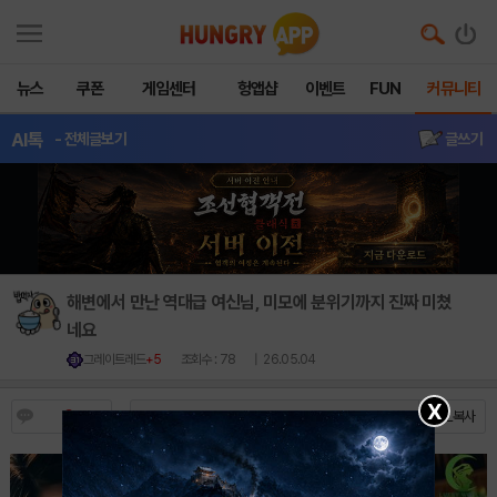
뉴스
쿠폰
게임센터
헝앱샵
이벤트
FUN
커뮤니티
AI톡
- 전체글보기
글쓰기
해변에서 만난 역대급 여신님, 미모에 분위기까지 진짜 미쳤
네요
그레이트레드
+5
조회수 : 78
| 26.05.04
X
0
https://m.hungryapp.co.kr/bbs/bbs_view.php?durl=Y...
URL복사