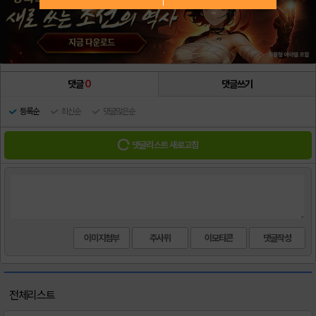
댓글
0
댓글쓰기
등록순
최신순
댓글많은순
댓글리스트 새로고침
이미지첨부
주사위
이모티콘
전체리스트