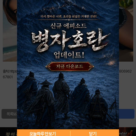
출처: https://www.facebook.com/photo/?fbid=122132759943149777&set=g.8841806962
67801
0
북마크
목록보기
글쓰기
오늘하루 안보기
닫기