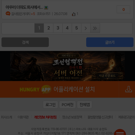
아무리 더워도 회사에서...
0
갈사람은가야지
+5
조회수:151
| 26.07.08
1
1
2
3
4
5
검색
글쓰기
로그인
PC버전
전체앱
|
|
|
|
|
회사소개
이용약관
개인정보 처리방침
청소년 보호정책
불법촬영물 신고센터
제휴광고문의
사업자등록번호:119-86-61101 (주)스마트나우 대표이사:송현두
주소: 서울시 금천구 가산디지털1로 171 연락처:063-284-8635 팩스:02-6265-0377