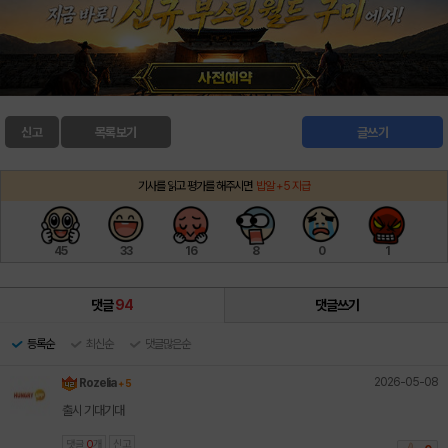
신고
목록보기
글쓰기
기사를 읽고 평가를 해주시면
밥알 +5 지급
45
33
16
8
0
1
댓글
94
댓글쓰기
등록순
최신순
댓글많은순
2026-05-08
Rozelia
+ 5
출시 기대기대
댓글
0
개
신고