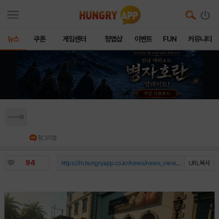
뉴스
쿠폰
게임센터
헝앱샵
이벤트
FUN
커뮤니티
505게임즈, 크라임 보스: 록케이 시티, 신규 DL
C ‘경매장’ 출시
헝그리앱
94
https://m.hungryapp.co.kr/news/news_view.php?durl=YmNvZGU9b...
URL복사