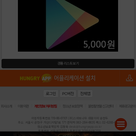
경품 리스트 보기
로그인
PC버전
전체앱
|
|
|
|
|
회사소개
이용약관
개인정보 처리방침
청소년 보호정책
불법촬영물 신고센터
제휴광고문의
사업자등록번호:119-86-61101 (주)스마트나우 대표이사:송현두
주소: 서울시 금천구 가산디지털1로 171 연락처:063-284-8635 팩스:02-6265-0377
청소년보호책임자:김동욱
desk@hungryapp.co.kr
등록번호:서울아02322 | 등록일자:2016년4월25일
발행인:(주)스마트나우 송현두 | 편집인:김동욱