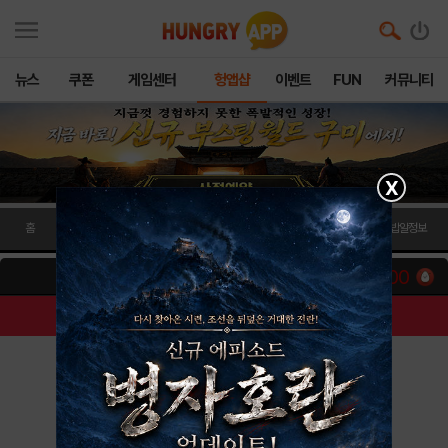
뉴스
쿠폰
게임센터
헝앱샵
이벤트
FUN
커뮤니티
X
홈
경품
쇼핑
경품응모내역
쇼핑내역
밥알정보
100
구글 기프트카드 5,000원 (추첨)