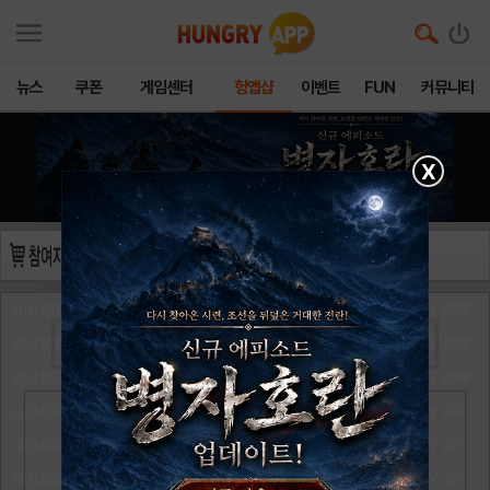
뉴스
쿠폰
게임센터
헝앱샵
이벤트
FUN
커뮤니티
X
진O휘O석
님의
문화상품권 5,000원
을 구매하였습니다.