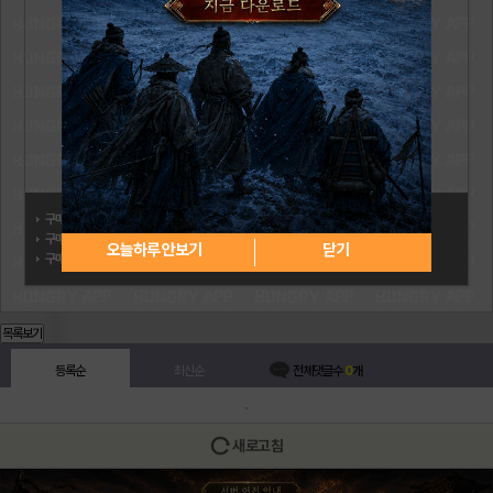
구매자:
진O휘O석
구매일: 2026.05.29
오늘하루 안보기
닫기
구매상품:
문화상품권 5,000원
목록보기
등록순
최신순
전체댓글수
0
개
새로고침