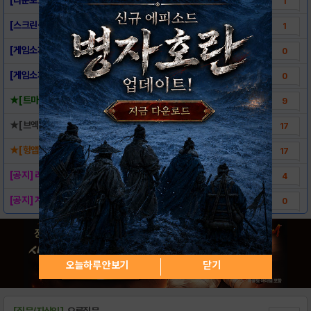
1
[스크린샷] - 파이널판타지 브레이브 엑스비어..
1
[게임소개] - 파이널판타지 브레이브 엑스비어..
0
[게임소개] - FINAL FANTASY BR..
0
★[트마관련 핵심정보] 여기 다 있음★
9
★[브엑관련 각종정보] 완전 총 집합★
17
★[헝앱최초 초월반지] 제작 및 후기★
17
[공지] 리세마라 상담 관련
4
[공지] 계정거래 관련 공지사항
0
오늘하루 안보기
닫기
[질문/지식인]
오류질문