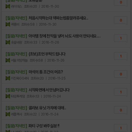
0
라이데스
조회수:20
| 2016-11-30
[질문/지식인]
처음시작하는대 덱짜는법좀알려쥬세요..
0
곽좀비
조회수:58
| 2016-11-30
[질문/지식인]
아이템 창에 천막을 넣어 놔도 사용이 안되네요....
1
솟을바람
조회수:33
| 2016-11-26
[질문/지식인]
(초보)조언 부탁드립니다
1
서울의밤하늘
조회수:58
| 2016-11-26
[질문/지식인]
마석의 틈 조건이 머죠?
0
이진욱GG4N
조회수:20
| 2016-11-25
[질문/지식인]
시작화면에서 안넘어갑니다
1
타임투게임
조회수:13
| 2016-11-24
[질문/지식인]
콜라보 유닛 가챠에 대해..
0
레플렉사
조회수:22
| 2016-11-24
[질문/지식인]
파티 구성 봐주실분 !!
1