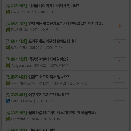
[질문/지식인]
디아볼리스 이거는 어디서 얻나요?
1
전익균
조회수:16
| 2016-11-18
[질문/지식인]
연차 하는게 좋은가요? 아니면 매일 할인 단차가 좋은
2
가여?
정보처리
조회수:27
| 2016-11-18
[질문/지식인]
도와주세요 덱구성 문의드립니다
1
모그리스피릿
조회수:17
| 2016-11-17
[질문/지식인]
덱구성 어떻게 해야할까요?
1
YongJun Jeon
조회수:22
| 2016-11-17
[질문/지식인]
인핸드 소드 어디서 얻나요?
1
우주의기운을모을시기가되었습니
조회수:21
| 2016-11-16
[질문/지식인]
어구 무기 뭐가?? 있나요??
1
GcM
조회수:14
| 2016-11-16
[질문/지식인]
불의 대결정은 어디서 노가다하는게 좋을까요?
1
배고픈딜러
조회수:14
| 2016-11-16
[질문/지식인]
버프 중첩 됩니까?