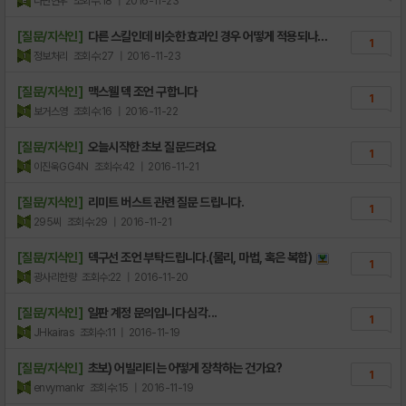
나난현우
조회수:18
| 2016-11-23
[질문/지식인]
다른 스킬인데 비슷한 효과인 경우 어떻게 적용되나
1
요?
정보처리
조회수:27
| 2016-11-23
[질문/지식인]
맥스웰 덱 조언 구합니다
1
보거스영
조회수:16
| 2016-11-22
[질문/지식인]
오늘시작한 초보 질문드려요
1
이진욱GG4N
조회수:42
| 2016-11-21
[질문/지식인]
리미트 버스트 관련 질문 드립니다.
1
295씨
조회수:29
| 2016-11-21
[질문/지식인]
덱구선 조언 부탁드립니다.(물리, 마법, 혹은 복합)
1
광사리한량
조회수:22
| 2016-11-20
[질문/지식인]
일판 계정 문의입니다 심각...
1
JHkairas
조회수:11
| 2016-11-19
[질문/지식인]
초보) 어빌리티는 어떻게 장착하는 건가요?
1
envymankr
조회수:15
| 2016-11-19