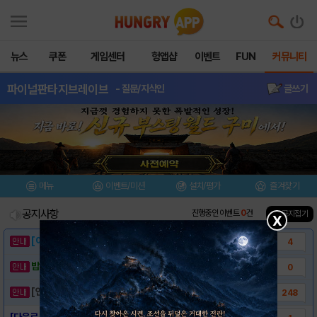
뉴스
쿠폰
게임센터
헝앱샵
이벤트
FUN
커뮤니티
파이널판타지브레이브
- 질문/지식인
글쓰기
메뉴
이벤트/미션
설치/평가
즐겨찾기
공지사항
진행중인 이벤트
0
건
▲ 공지접기
X
[이벤트] 웃음으로 매일매일 해피! 유머 게시..
4
밥알이의 헝앱통신 ⑲ “밥알이, 드디어 멀티를..
0
[안내] 헝그리앱 필수 상식! 밥알 획득 안내..
248
[다운로드링크] - 파이널판타지 브레이브 엑스..