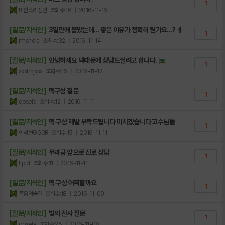
1
미친소리장인
조회수:16
| 2016-11-16
[질문/지식인]
3일만에 뽑았는데... 좋은 이유가 정확히 뭔가요...? ㅔ
1
rmsndia
조회수:32
| 2016-11-14
[질문/지식인]
안녕하세요 덱때문에 상담드릴려고 합니다.
1
xxxlmjxxx
조회수:16
| 2016-11-12
[질문/지식인]
덱구성 질문
1
dosefa
조회수:12
| 2016-11-11
[질문/지식인]
덱 구성 제발 부탁드립니다 미치겠습니다 고수님들
1
이석현GG0R
조회수:15
| 2016-11-11
[질문/지식인]
무과금 앞으로 진로 상담
1
Epid
조회수:11
| 2016-11-11
[질문/지식인]
덱 구성 어찌할까요
1
폭음의숨결
조회수:18
| 2016-11-09
[질문/지식인]
빛의 전사 질문
1
dosefa
조회수:25
| 2016-11-08