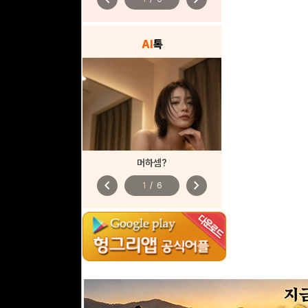
AI
톡
머하셈?
chevron_left
chevron_right
1
/
6