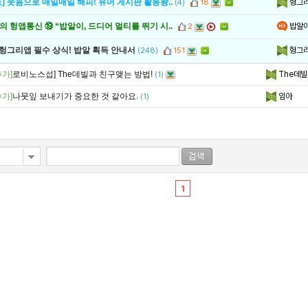
헝그
] 웃음으로 매일매일 해피! 유머 게시판 활동왕..
(4)
18
밥알
 헝앱통신 ⑲ “밥알이, 드디어 멀티를 뛰기 시..
2
헝그
 헝그리앱 필수 상식! 밥알 획득 안내서
(248)
151
가]
로비노스섭] The데빌과 친구맺는 방법!
The데빌
(1)
가]
나뭇잎 보내기가 중요한 것 같아요.
임아
(1)
1