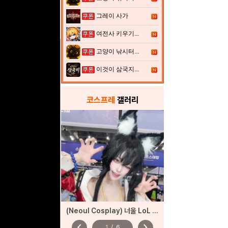
그레이 사가
여전사 키우기...
고양이 낚시터...
이것이 삼국지...
코스프레
갤러리
(Neoul Cosplay) 너울 LoL 아리 코스프레
chevron_left
chevron_right
1
/
6