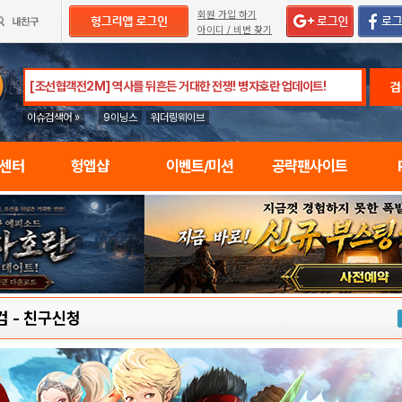
회원 가입 하기
아이디 / 비번 찾기
검
이슈검색어 »
9이닝스
워더링웨이브
임센터
헝앱샵
이벤트/미션
공략팬사이트
검
-
친구신청