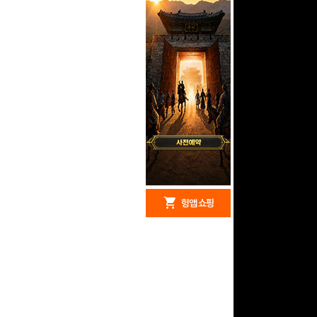
redeem
shopping_cart
헝앱 경품
헝앱 쇼핑
구글 플레이 기프트카드
5,000원 (추첨)
100
밥알