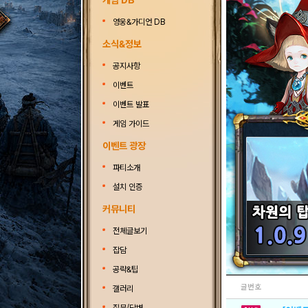
게임 DB
영웅&가디언 DB
소식&정보
공지사항
이벤트
이벤트 발표
게임 가이드
이벤트 광장
파티소개
설치 인증
커뮤니티
전체글보기
잡담
공략&팁
글번호
갤러리