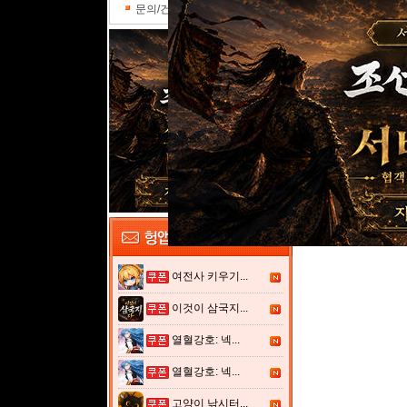
문의/건의
여전사 키우기...
이것이 삼국지...
열혈강호: 넥...
열혈강호: 넥...
고양이 낚시터...