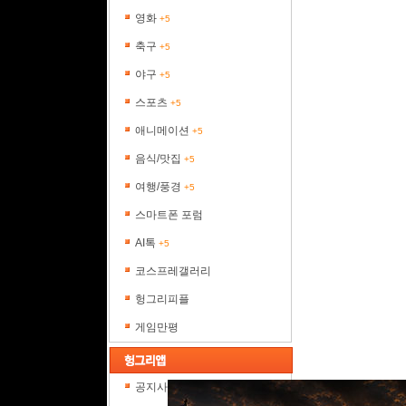
영화
+5
축구
+5
야구
+5
스포츠
+5
애니메이션
+5
음식/맛집
+5
여행/풍경
+5
스마트폰 포럼
AI톡
+5
코스프레갤러리
헝그리피플
게임만평
공지사항