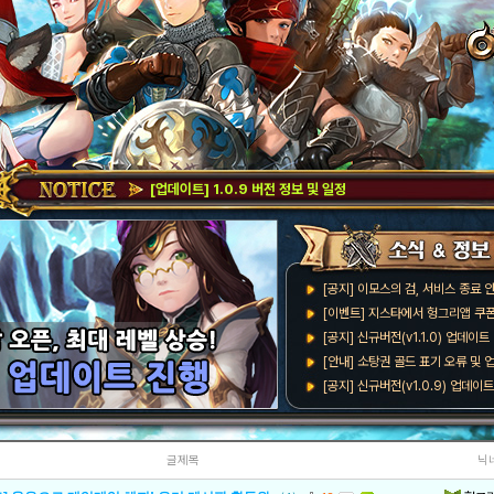
[업데이트] 1.0.9 버전 정보 및 일정
[공지] 이모스의 검, 서비스 종료 
[이벤트] 지스타에서 헝그리앱 쿠폰
[공지] 신규버전(v1.1.0) 업데이
[안내] 소탕권 골드 표기 오류 및 
[공지] 신규버전(v1.0.9) 업데이
글제목
닉