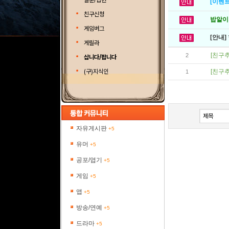
질문/답변
[이벤트
친구신청
밥알이의
게임버그
[안내]
게릴라
[친구추
2
삽니다/팝니다
(구)지식인
[친구추
1
자유게시판
+5
유머
+5
공포/엽기
+5
게임
+5
앱
+5
방송/연예
+5
드라마
+5