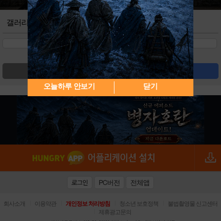
갤러리
검색
글쓰기
오늘하루 안보기
닫기
PC버전
전체앱
로그인
|
|
|
|
회사소개
이용약관
개인정보 처리방침
청소년 보호정책
불법촬영물 신고센터
|
제휴광고문의