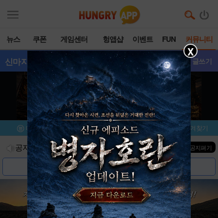
뉴스
쿠폰
게임센터
헝앱샵
이벤트
FUN
커뮤니티
X
신마지도
- 갤러리
글쓰기
메뉴
이벤트/미션
설치/평가
즐겨찾기
공지사항
진행중인 이벤트
0
건
▼ 공지펴기