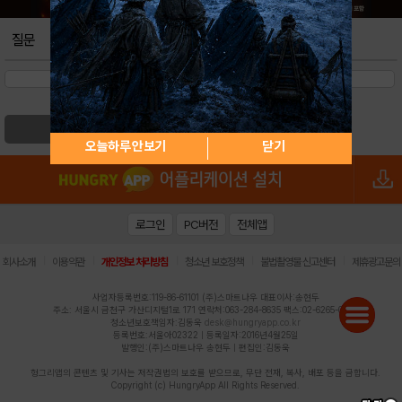
질문
검색
오늘하루 안보기
닫기
로그인
PC버전
전체앱
|
|
|
|
|
회사소개
이용약관
개인정보 처리방침
청소년 보호정책
불법촬영물 신고센터
제휴광고문의
사업자등록번호:119-86-61101 (주)스마트나우 대표이사:송현두
주소: 서울시 금천구 가산디지털1로 171 연락처:063-284-8635 팩스:02-6265-0377
청소년보호책임자:김동욱
desk@hungryapp.co.kr
등록번호:서울아02322 | 등록일자:2016년4월25일
발행인:(주)스마트나우 송현두 | 편집인:김동욱
헝그리앱의 콘텐츠 및 기사는 저작권법의 보호를 받으므로, 무단 전재, 복사, 배포 등을 금합니다.
Copyright (c) HungryApp All Rights Reserved.