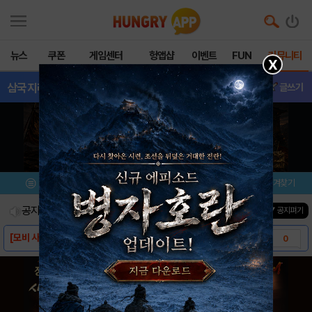
뉴스
쿠폰
게임센터
헝앱샵
이벤트
FUN
커뮤니티
X
삼국지라이브
- 질문
글쓰기
메뉴
이벤트/미션
설치/평가
즐겨찾기
공지사항
진행중인 이벤트
0
건
▼ 공지펴기
[모비 사전예약] 삼국지라이브 업데이트
0
[다운로드 링크] 삼국지라이브
0
[스크린샷] 삼국지라이브
0
[게임소개] 삼국지라이브
0