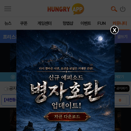
뉴스
쿠폰
게임센터
헝앱샵
이벤트
FUN
커뮤니티
X
프리스톤테일M
- 친구추가
글쓰기
메뉴
이벤트/미션
설치/평가
즐겨찾기
공지사항
진행중인 이벤트
0
건
▼ 공지펴기
[사전등록링크] - 프리스톤테일M
0
[스크린샷] - 프리스톤테일M
0
[게임소개] - 프리스톤테일M
0