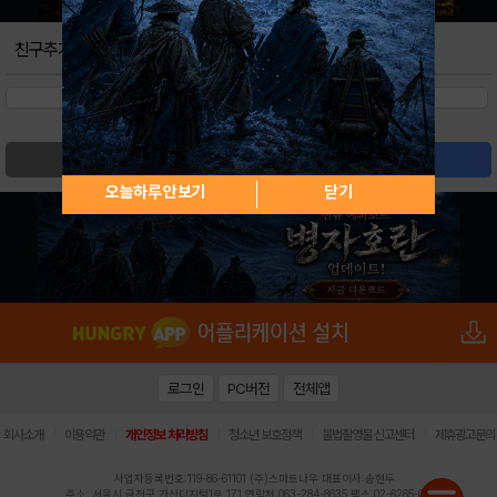
친구추가
검색
글쓰기
오늘하루 안보기
닫기
로그인
PC버전
전체앱
|
|
|
|
|
회사소개
이용약관
개인정보 처리방침
청소년 보호정책
불법촬영물 신고센터
제휴광고문의
사업자등록번호:119-86-61101 (주)스마트나우 대표이사:송현두
주소: 서울시 금천구 가산디지털1로 171 연락처:063-284-8635 팩스:02-6265-0377