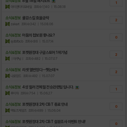
소식&정보
8월 18일 패치노트
1
아이덴티티모바일
조회수:1,140
| 15.08.18
소식&정보
쿨감스킬 효율급락
2
zakart
조회수:342
| 15.08.06
소식&정보
어둠의 첩보원 좋나요?
0
sjdbfbcb
조회수:86
| 15.07.14
소식&정보
포켓원정대 구글스토어 1위기념
2
ㅣ아쿠님ㅣ
조회수:482
| 15.07.07
소식&정보
리셋 열번정디ㅡ햇는데ㅋ
2
나로밍드
조회수:492
| 15.07.07
소식&정보
4성 힐러 전체힐 전승관련팁 입니다.
1
루이자
조회수:754
| 15.06.27
소식&정보
포켓원정대 2차 CBT 종료 안내
0
액토즈게임즈
조회수:489
| 15.06.04
소식&정보
포켓원정대 2차 CBT 설문조사 이벤트 안내!
0