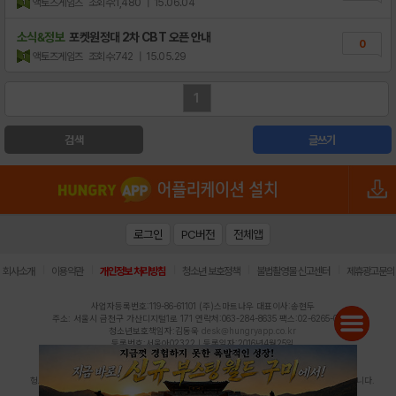
액토즈게임즈
조회수:1,480
| 15.06.04
소식&정보
포켓원정대 2차 CBT 오픈 안내
0
액토즈게임즈
조회수:742
| 15.05.29
1
검색
글쓰기
로그인
PC버전
전체앱
|
|
|
|
|
회사소개
이용약관
개인정보 처리방침
청소년 보호정책
불법촬영물 신고센터
제휴광고문의
사업자등록번호:119-86-61101 (주)스마트나우 대표이사:송현두
주소: 서울시 금천구 가산디지털1로 171 연락처:063-284-8635 팩스:02-6265-0377
청소년보호책임자:김동욱
desk@hungryapp.co.kr
등록번호:서울아02322 | 등록일자:2016년4월25일
발행인:(주)스마트나우 송현두 | 편집인:김동욱
헝그리앱의 콘텐츠 및 기사는 저작권법의 보호를 받으므로, 무단 전재, 복사, 배포 등을 금합니다.
Copyright (c) HungryApp All Rights Reserved.