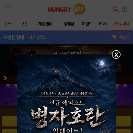
뉴스
쿠폰
게임센터
헝앱샵
이벤트
FUN
커뮤니티
포켓원정대
- 소식&정보
글쓰기
X
포켓원정대 정식 서비스 오픈 안내
공략게시판 바로가기