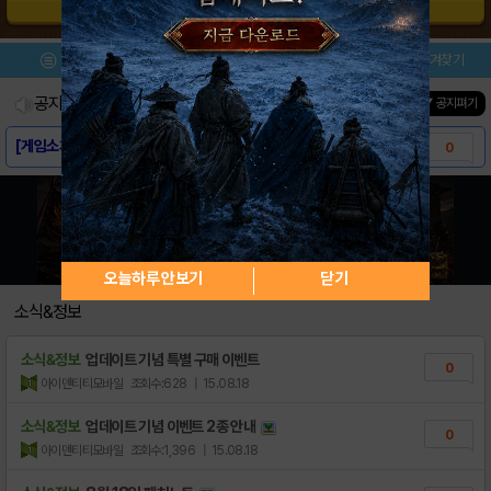
공지사항 바로가기
메뉴
이벤트/미션
설치/평가
즐겨찾기
공지사항
진행중인 이벤트
0
건
▼ 공지펴기
[게임소개] - 포켓원정대 for Kakao
0
[스크린샷] - 포켓원정대 for Kakao
0
[다운로드링크] - 포켓원정대 for Kaka..
0
오늘하루 안보기
닫기
소식&정보
소식&정보
업데이트 기념 특별 구매 이벤트
0
아이덴티티모바일
조회수:628
| 15.08.18
소식&정보
업데이트 기념 이벤트 2종 안내
0
아이덴티티모바일
조회수:1,396
| 15.08.18