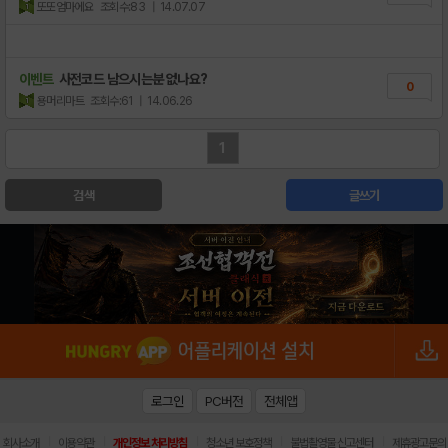
또또엄마에요
조회수:83
| 14.07.07
이벤트
사전코드 남으시는분 없나요?
0
용머리마트
조회수:61
| 14.06.26
1
검색
글쓰기
로그인
PC버전
전체앱
|
|
|
|
|
회사소개
이용약관
개인정보 처리방침
청소년 보호정책
불법촬영물 신고센터
제휴광고문의