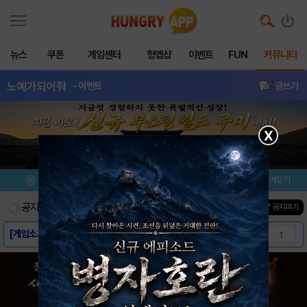
뉴스
쿠폰
게임센터
헝앱샵
이벤트
FUN
커뮤니티
노예가되어줘
- 이벤트
글쓰기
X
메뉴
이벤트/미션
설치/평가
즐겨찾기
공지사항
진행중인 이벤트
0
건
▼ 공지펴기
[게임소개] - 노예가되어줘
1
[스크린샷] - 노예가되어줘
0
[다운로드링크] - 노예가되어줘
0
[공지] 노예가되어줘 출시 및 사전등록 관련 ..
0