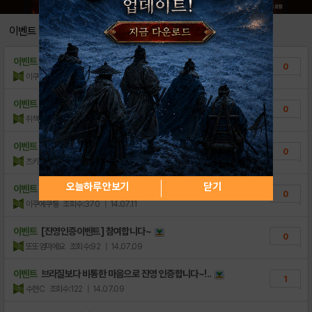
[공지] 2서버 안나 서버 오픈 안내
3
이벤트
[공략] 노예가되어줘 무과금 초보자를 위한 백..
2
이벤트
흐아 힘없지만.. 참여
0
[공략] 노예가 되어줘 총공략
2
이쿠에쿠퉁
조회수:64
| 14.07.13
[가이드] 메인화면 가이드 - 노예가되어줘 f..
0
이벤트
이벤트 참여입니다^^
0
취책
조회수:155
| 14.07.11
[리뷰] 다른 유저를 나의 노예로? 노예가 되..
0
[이벤트] 진영 인증하고 문상받자!
이벤트
[이벤트]진영
6
0
츠키코쨔응
조회수:115
| 14.07.11
[발표] 진영 인증하고 문상받자!
11
오늘하루 안보기
닫기
이벤트
배치 보여드릴게영
0
이쿠에쿠퉁
조회수:370
| 14.07.11
이벤트
[진영인증이벤트] 참여합니다~
0
또또엄마에요
조회수:92
| 14.07.09
이벤트
브라질보다 비통한 마음으로 진영 인증합니다~!..
1
수현C
조회수:122
| 14.07.09