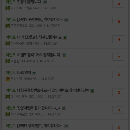
이벤트
진영 인증합니다.
4
사이즈비
조회수:549
| 14.07.08
이벤트
[진영인증이벤트] 참여합니다~
9
또또엄마에요
조회수:99
| 14.07.08
이벤트
나의 진영!고심해서만들어써요
4
이쿠에쿠퉁
조회수:99
| 14.07.08
이벤트
이벤트 참여! 저의 영지입니다.
2
휙돌살
조회수:154
| 14.07.08
이벤트
나의 영지
0
크리스경
조회수:66
| 14.07.07
이벤트
내집구경한번오세요~!! 진영이벤트 참가합니당ㅋ
2
예수믿는부처
조회수:160
| 14.07.07
이벤트
진영이벤트 참가 합니다~+_+
3
처녀서버로앤
조회수:103
| 14.07.07
이벤트
[진영인증이벤트] 참여합니다~
5