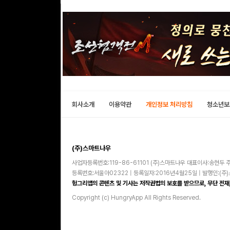
회사소개
이용약관
개인정보 처리방침
청소년보
(주)스마트나우
사업자등록번호:119-86-61101 (주)스마트나우 대표이사:송현두 주
등록번호:서울아02322 | 등록일자:2016년4월25일 | 발행인:(
헝그리앱의 콘텐츠 및 기사는 저작권법의 보호를 받으므로, 무단 전재,
Copyright (c) HungryApp All Rights Reserved.