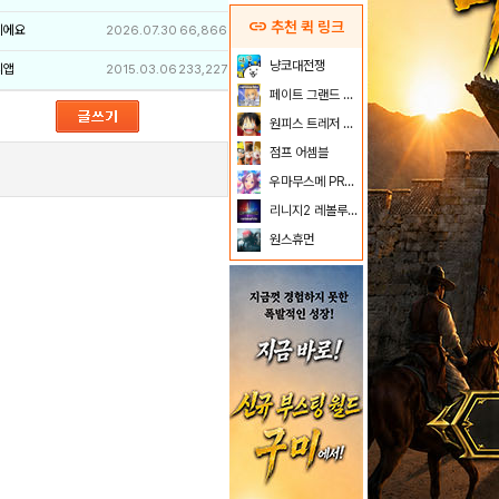
link
추천 퀵 링크
이에요
2026.07.30
66,866
냥코대전쟁
리앱
2015.03.06
233,227
페이트 그랜드 오더
원피스 트레저 크루즈
점프 어셈블
우마무스메 PRETTY DERBY
리니지2 레볼루션
원스휴먼