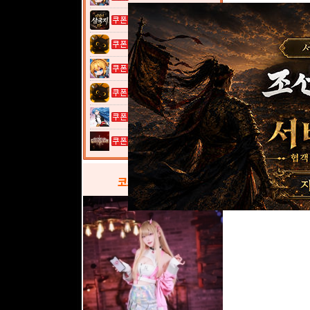
이것이 삼국지...
고양이 낚시터...
여전사 키우기...
고양이 낚시터...
열혈강호: 넥...
그레이 사가
코스프레
갤러리