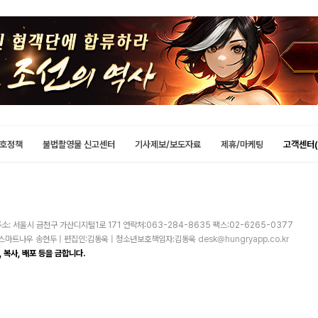
호정책
불법촬영물 신고센터
기사제보/보도자료
제휴/마케팅
고객센터(
소: 서울시 금천구 가산디지털1로 171 연락처:063-284-8635 팩스:02-6265-0377
주)스마트나우 송현두 | 편집인:김동욱 | 청소년보호책임자:김동욱
desk@hungryapp.co.kr
 복사, 배포 등을 금합니다.