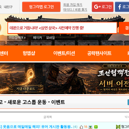
회원 가입 하기
아이디 / 비번 찾기
검
이슈검색어 »
페이커
모바일
임센터
헝앱샵
이벤트/미션
공략팬사이트
고 - 새로운 고스톱 운동
-
이벤트
글제목
닉
헝그
] 웃음으로 매일매일 해피! 유머 게시판 활동왕..
(4)
18