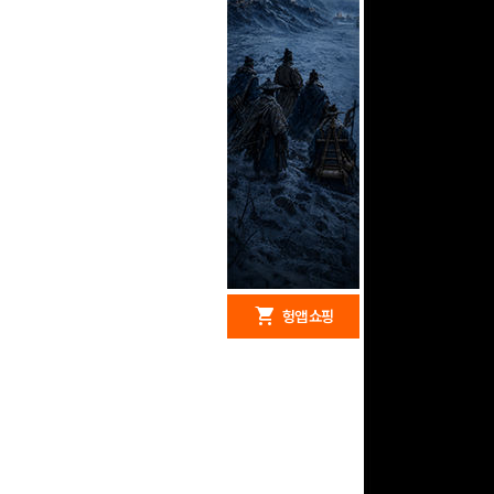
redeem
shopping_cart
헝앱 경품
헝앱 쇼핑
문화상품권 10000원
(추첨)
100
밥알