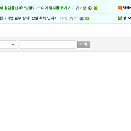
밥알
 헝앱통신 ⑲ “밥알이, 드디어 멀티를 뛰기 시..
2
헝그
 헝그리앱 필수 상식! 밥알 획득 안내서
(248)
151