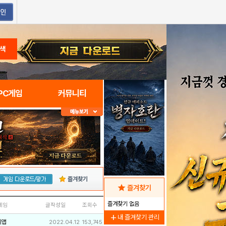
색
PC게임
커뮤니티
즐겨찾기
star
즐겨찾기
즐겨찾기 없음
네임
글작성일
조회수
add
내 즐겨찾기 관리
리앱
2022.04.12
153,745