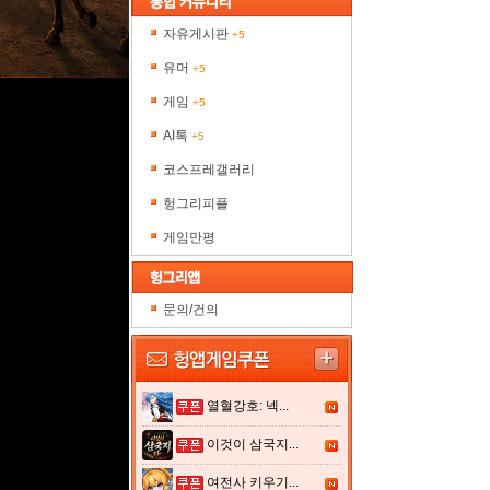
자유게시판
+5
유머
+5
게임
+5
AI톡
+5
코스프레갤러리
헝그리피플
게임만평
문의/건의
열혈강호: 넥...
이것이 삼국지...
여전사 키우기...