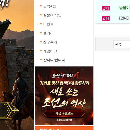
공략&팁
밥알이의
질문/지식인
[안내]
이벤트
갤러리
친구추가
게임버그
삽니다/팝니다