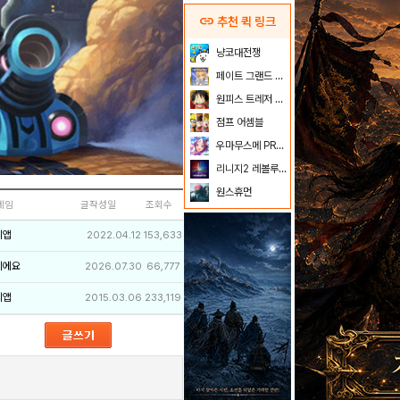
link
추천 퀵 링크
냥코대전쟁
페이트 그랜드 오더
원피스 트레저 크루즈
점프 어셈블
우마무스메 PRETTY DERBY
리니지2 레볼루션
원스휴먼
네임
글작성일
조회수
리앱
2022.04.12
153,633
이에요
2026.07.30
66,777
리앱
2015.03.06
233,119