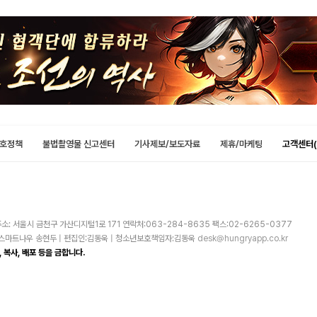
호정책
불법촬영물 신고센터
기사제보/보도자료
제휴/마케팅
고객센터(
소: 서울시 금천구 가산디지털1로 171 연락처:063-284-8635 팩스:02-6265-0377
주)스마트나우 송현두 | 편집인:김동욱 | 청소년보호책임자:김동욱
desk@hungryapp.co.kr
 복사, 배포 등을 금합니다.