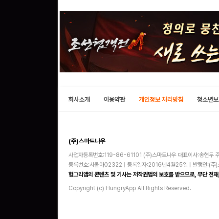
회사소개
이용약관
개인정보 처리방침
청소년보
(주)스마트나우
사업자등록번호:119-86-61101 (주)스마트나우 대표이사:송현두 주
등록번호:서울아02322 | 등록일자:2016년4월25일 | 발행인:(
헝그리앱의 콘텐츠 및 기사는 저작권법의 보호를 받으므로, 무단 전재,
Copyright (c) HungryApp All Rights Reserved.