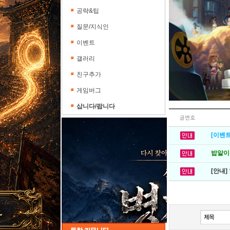
공략&팁
질문/지식인
이벤트
갤러리
친구추가
게임버그
삽니다/팝니다
글번호
[이벤트
밥알이의
[안내]