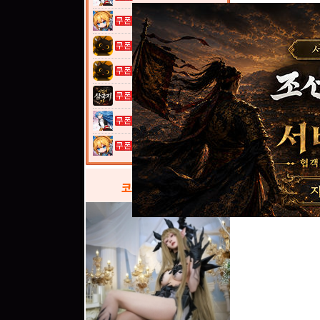
여전사 키우기...
고양이 낚시터...
고양이 낚시터...
이것이 삼국지...
열혈강호: 넥...
여전사 키우기...
코스프레
갤러리