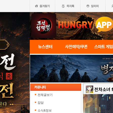
뉴스센터
사전예약/쿠폰
스마트 게
전차소녀 f
전체글보기
잡담
소식&정보