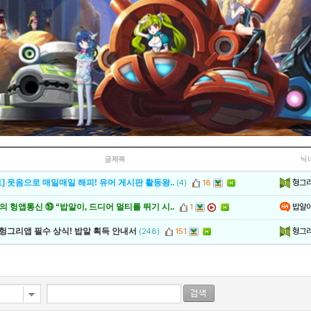
글제목
닉
헝그
] 웃음으로 매일매일 해피! 유머 게시판 활동왕..
(4)
18
밥알
 헝앱통신 ⑲ “밥알이, 드디어 멀티를 뛰기 시..
1
헝그
 헝그리앱 필수 상식! 밥알 획득 안내서
(248)
151