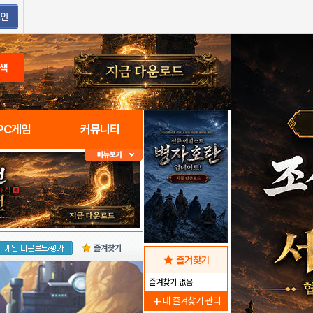
색
PC게임
커뮤니티
즐겨찾기
star
즐겨찾기
즐겨찾기 없음
add
내 즐겨찾기 관리