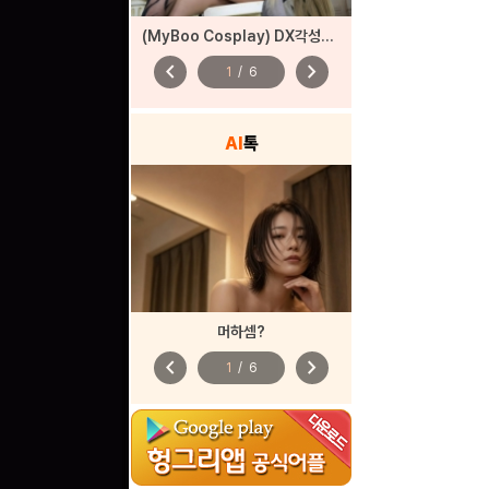
(MyBoo Cosplay) DX각성자들 드래곤 각성
chevron_left
chevron_right
1
/
6
AI
톡
머하셈?
chevron_left
chevron_right
1
/
6