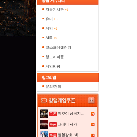
자유게시판
+5
유머
+5
게임
+5
AI톡
+5
코스프레갤러리
헝그리피플
게임만평
문의/건의
이것이 삼국지...
그레이 사가
열혈강호: 넥...