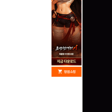
redeem
shopping_cart
헝앱 경품
헝앱 쇼핑
문화상품권 5000원 (추
첨)
100
밥알