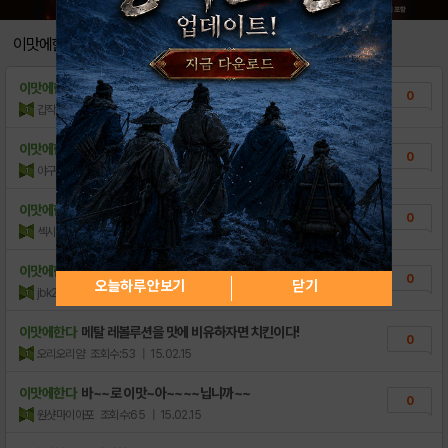
캐릭터 무기별 특징을 살펴보자
2
이맛에한다
게임의 핵심! 슬러그 시스템을 알아보자!
0
이맛에한다
메탈슬러그는 슬러그 도감채우는 맛으로 한다!
0
소모품이 아니다! 무기장비 시스템 안내!
1
갑작스레
조회수:66
| 15.02.16
■■6성 슬러그■■ 등급표 2.2업데이트
12
이맛에한다
메탈슬러그 팀대전 맛에 한다!
0
야구마구짱
조회수:59
| 15.02.16
1
[리뷰] 메탈슬러그와 RPG의 만남, 메탈슬러..
2
[인터뷰] 모바일 RPG로 돌아온 메탈슬러그 ..
이맛에한다
메탈슬러그는 바로 이맛아닙니까 ㅋ
0
0
섹시아민다
조회수:97
| 15.02.16
이맛에한다
이맛에한다
0
오늘하루 안보기
닫기
jbk2195
조회수:72
| 15.02.15
이맛에한다
메탈 레볼루션을 맛에 비유하자면 치킨이다!
0
오리오리얌
조회수:53
| 15.02.15
이맛에한다
바~~로 이맛~아~~~~닙니까~~
0
원샷마이아포
조회수:65
| 15.02.15