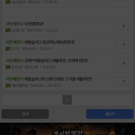
바닐라초쿄
조회수:51
| 15.02.14
이맛에한다
이맛에한다!!
0
S2레드S2
조회수:159
| 15.02.14
이맛에한다
메탈슬러그 합성하는재미로한다!
0
2950
조회수:98
| 15.02.14
이맛에한다
강화!! 메탈슬러그 레볼루션, 이맛에 한다!!..
0
오리나무
조회수:48
| 15.02.14
이맛에한다
메탈슬러그의 신화 진화된 그 이름 레볼루션!!
0
메탈레볼루션
조회수:56
| 15.02.13
1
검색
글쓰기