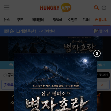
뉴스
쿠폰
게임센터
헝앱샵
이벤트
FUN
커뮤니티
메탈슬러그레볼루션f
- 이맛에한다
글쓰기
X
메뉴
이벤트/미션
설치/평가
즐겨찾기
공지사항
진행중인 이벤트
0
건
▼ 공지펴기
[다운로드링크] - 메탈슬러그 레볼루션 for..
0
메탈슬러그 레볼루션의 백미, 팀대전 소개
0
초반 골드 수급을 위한 서바이벌 모드 활용법
1
직접 만들면 더 강하다! 슬러그 제작 시스템!
3