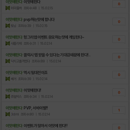
이맛에한다
이맛에한다
0
회떠줄까
조회수:48
| 15.02.15
이맛에한다
pvp하는맛에 합니다
0
토닝
조회수:39
| 15.02.15
이맛에한다
헝그리앱 이벤트 응모하는맛에 게임한다~
0
샤를리제
조회수:31
| 15.02.14
이맛에한다
갤럭시 탭 받을 수 있다는 기대감때문에 한다!..
0
닥치고돌격한다
조회수:89
| 15.02.14
이맛에한다
역시 팀대전이죠
0
쌔거
조회수:39
| 15.02.14
이맛에한다
이맛에한다!
0
쥬얼박스
조회수:34
| 15.02.14
이맛에한다
PVP, 서바이벌!!
1
3dml
조회수:80
| 15.02.14
이맛에한다
이벤트가 많아서 이맛에 한다!!
0