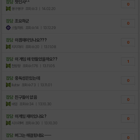
잡담
첫인사^^
0
봉구봉구
조회수:3
| 14.02.20
잡담
조요하군
0
스틸하트
조회수:14
| 13.12.29
잡담
이겜재미잇나요???
0
지지마리
조회수:20
| 13.11.08
잡담
이 게임 왜 만들었을까요??
1
천왕랑
조회수:176
| 13.11.05
잡담
중독성은있는데
0
llutsv
조회수:73
| 13.11.01
잡담
친구들이 없음
0
바잉
조회수:34
| 13.10.30
잡담
이게임 재미있나요?
0
시끄러버
조회수:30
| 13.10.30
잡담
버그는 해결됬네요ㅡㅡ
0