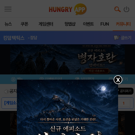
뉴스
쿠폰
게임센터
헝앱샵
이벤트
FUN
커뮤니티
킹덤택틱스
- 잡담
글쓰기
X
메뉴
이벤트/미션
설치/평가
즐겨찾기
공지사항
진행중인 이벤트
0
건
▼ 공지펴기
[게임소개]-킹덤택틱스
1
[스크린샷]-킹덤택틱스
0
[동영상]-킹덤택틱스
0
[다운로드 링크]-킹덤택틱스
0