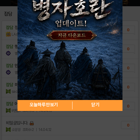
잡담
잡담
정말 힘든거구나
0
LAsahi
조회수:19
| 18.11.27
잡담
행복한 하루 보내세요 ㅎㅎ
0
별
조회수:12
| 14.10.31
잡담
안녕하세요~
0
별
조회수:6
| 14.10.31
잡담
마지막글이 4월...
0
sacrament
조회수:10
| 14.10.01
잡담
어떤게임일지?
오늘하루 안보기
닫기
0
li텐플il
조회수:5
| 14.04.13
비밀글입니다.
0
소잉잉
조회수:2
| 14.04.12