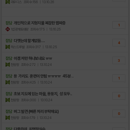
라우디스
조회수:156
| 13.10.26
잡담
개인적으로 지형지물 복잡한 맵짜증
1
1섭광개토대왕
조회수:175
| 13.10.25
잡담
다깻는데 할게없듬....
4
하스드루발
조회수:317
| 13.10.25
잡담
이겜 저만 하나보내요 ㅠㅠ
3
천왕랑
조회수:272
| 13.10.24
잡담
용 가리도 훈련이 안됨 ㅠㅠㅠㅠ 45분 ..
1
천왕랑
조회수:425
| 13.10.24
잡담
초보 지도에 있는 마을, 용둥지, 성 모두..
0
천왕랑
조회수:300
| 13.10.24
잡담
버그 발견 (빠른 처리 부탁해요)
0
천왕랑
조회수:179
| 13.10.24
잡담
다좋은데..치명적실수