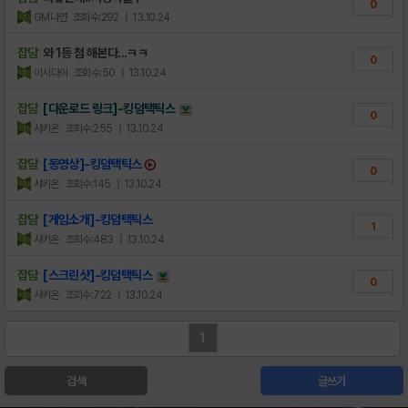
0
GM나연
조회수:292
| 13.10.24
잡담
와 1등 첨 해본다...ㅋㅋ
0
이시다이
조회수:50
| 13.10.24
잡담
[다운로드 링크]-킹덤택틱스
0
샤키온
조회수:255
| 13.10.24
잡담
[동영상]-킹덤택틱스
0
샤키온
조회수:145
| 13.10.24
잡담
[게임소개]-킹덤택틱스
1
샤키온
조회수:483
| 13.10.24
잡담
[스크린샷]-킹덤택틱스
0
샤키온
조회수:722
| 13.10.24
1
검색
글쓰기