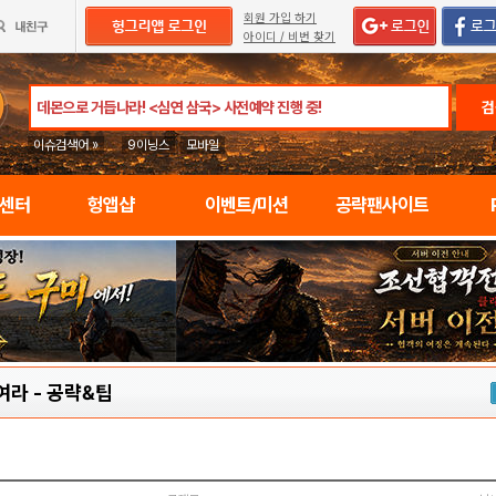
회원 가입 하기
아이디 / 비번 찾기
검
이슈검색어 »
9이닝스
모바일
임센터
헝앱샵
이벤트/미션
공략팬사이트
여라
-
공략&팁