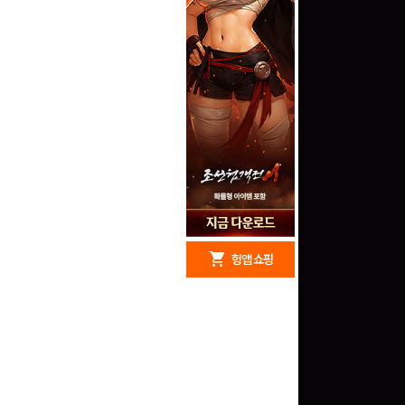
redeem
shopping_cart
헝앱 경품
헝앱 쇼핑
구글 플레이 기프트카드
15,000원 (추첨)
100
밥알