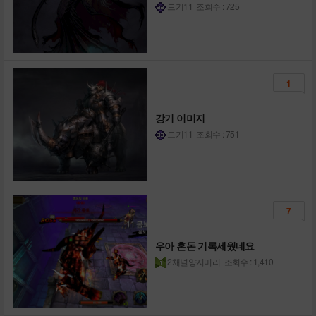
드기11
조회수 : 725
1
강기 이미지
드기11
조회수 : 751
7
우아 혼돈 기록세웠네요
2채널양지머리
조회수 : 1,410