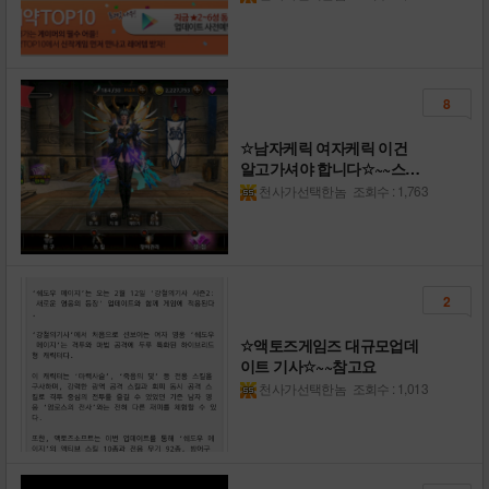
8
☆남자케릭 여자케릭 이건
알고가셔야 합니다☆~~스샷
참고
천사가선택한놈
조회수 : 1,763
2
☆액토즈게임즈 대규모업데
이트 기사☆~~참고요
천사가선택한놈
조회수 : 1,013