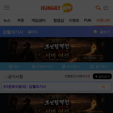
뉴스
쿠폰
게임센터
헝앱샵
이벤트
FUN
커뮤니티
강철의기사
- 갤러리
글쓰기
메뉴
이벤트/미션
설치/평가
즐겨찾기
공지사항
진행중인 이벤트
0
건
▼ 공지펴기
[가이드] 강철의기사 가이드모음
7
[공략] 혼돈...클리어 누구나 할수 있습니다..
32
강철의기사 동료 등급표 모음집 - by 제로임..
16
[정보](신무기추가)6성 영웅 장비(무기,갑옷..