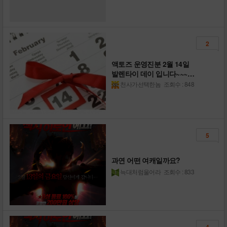
2
액토즈 운영진분 2월 14일
발렌타이 데이 입니다~~~알
고는 계시죠
천사가선택한놈
조회수 : 848
5
과연 어떤 여캐일까요?
늑대처럼울어라
조회수 : 833
4