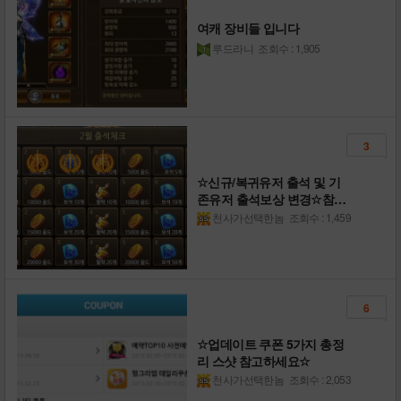
여캐 장비들 입니다
루드라니
조회수 : 1,905
3
☆신규/복귀유저 출석 및 기
존유저 출석보상 변경☆참고
하세요
천사가선택한놈
조회수 : 1,459
6
☆업데이트 쿠폰 5가지 총정
리 스샷 참고하세요☆
천사가선택한놈
조회수 : 2,053