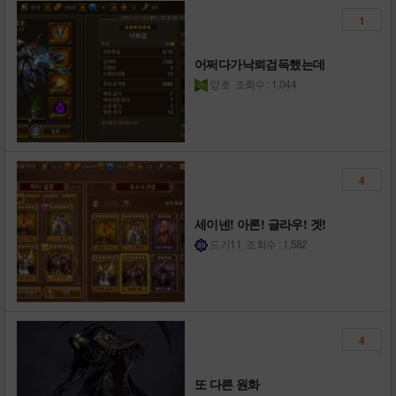
1
어쩌다가낙뢰검득했는데
양초
조회수 : 1,044
4
세이넨! 아론! 글라우! 겟!
드기11
조회수 : 1,582
4
또 다른 원화