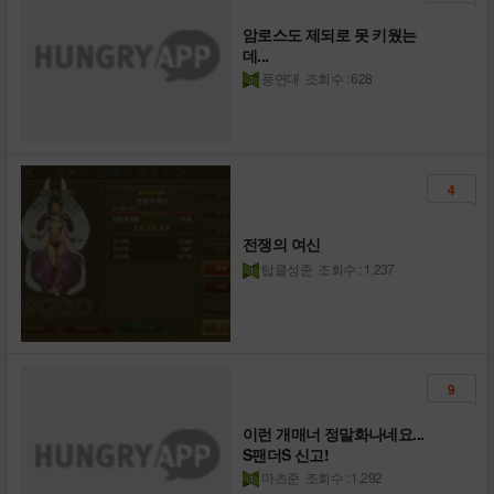
암로스도 제되로 못 키웠는
데...
풍연대
조회수 : 628
4
전쟁의 여신
탑클성준
조회수 : 1,237
9
이런 개매너 정말화나네요...
S팬더S 신고!
마츠준
조회수 : 1,292