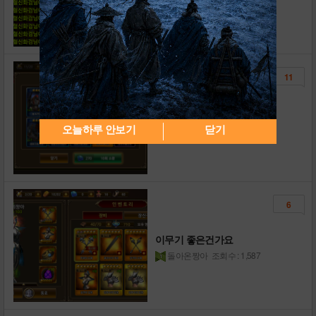
11
제이슨, 엘레나 뽑았네요!
무혈신화검
조회수 : 2,478
오늘하루 안보기
닫기
6
이무기 좋은건가요
돌아온짱아
조회수 : 1,587