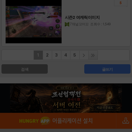
5
시즌2 여캐릭이미지
7채널꼬머꼬
조회수 : 1,549
1
2
3
4
5
검색
글쓰기