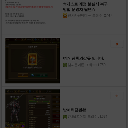
☆게스트 계정 분실시 복구
방법 운영자 답변☆
천사가선택한놈
조회수 : 2,447
9
여캐 광휘의갑옷 입니다.
챔피온아론
조회수 : 1,759
11
방어력끝판왕
7채널꼬머꼬
조회수 : 1,634