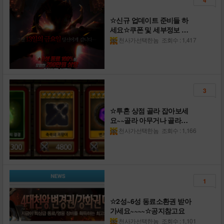
☆신규 업데이트 준비들 하
세요☆쿠폰 및 세부정보 참
고요
천사가선택한놈
조회수 : 1,417
3
☆투혼 상점 골라 잡아보세
요~~골라 아무거나 골라요
☆
천사가선택한놈
조회수 : 1,166
1
☆2성~6성 동료소환권 받아
가세요~~~~☆공지참고요
천사가선택한놈
조회수 : 1,101