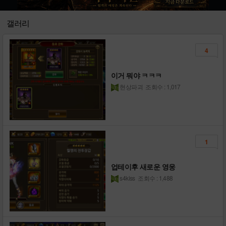
30
[정보] 룬/장신구(5성.6성) 종합
20
갤러리
판매글구매글은트레이드로올려주세요
1
4
[다운로드링크] - 강철의기사
11
이거 뭐야 ㅋㅋㅋ
현상파괴
조회수 : 1,017
1
업테이후 새로운 영웅
s4kiss
조회수 : 1,488