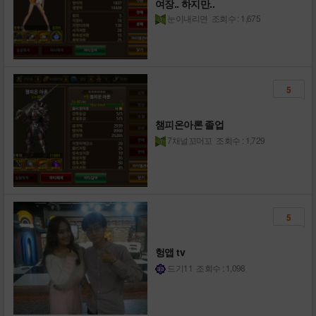
여장.. 하지만..
눈이내리면
조회수 : 1,675
5
챔피온아론 졸업
7채널꼬머꼬
조회수 : 1,729
5
헝앱 tv
드기11
조회수 : 1,098