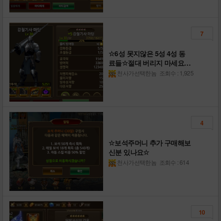
7
☆6성 못지않은 5성 4성 동
료들☆절대 버리지 마세요~
~/
천사가선택한놈
조회수 : 1,925
4
☆보석주머니 추가 구매해보
신분 있나요☆
천사가선택한놈
조회수 : 614
10