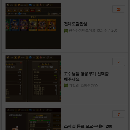
25
전체도감완성
현란하게빠르게요
조회수 : 1,360
7
고수님들 영웅무기 선택좀
해주세요
기벖넙
조회수 : 995
7
스페셜 동료 모으는데만 200