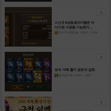
3
☆신규 6성동료아이템은 어
디가면 구경좀 가능한가
요???☆
천사가선택한놈
조회수 : 1,144
0
보석 10회 뽑기 공포의 갑옷.
챔피온아론
조회수 : 1,821
3