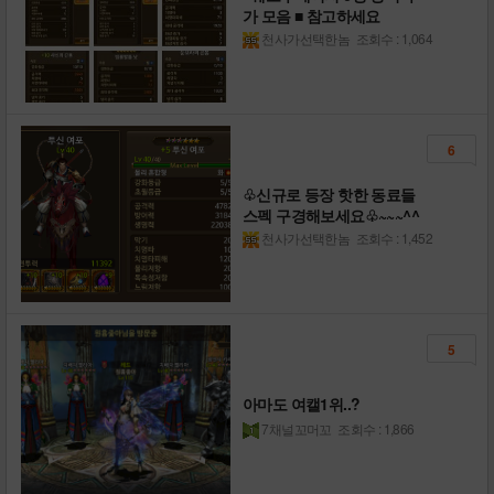
가 모음 ■ 참고하세요
천사가선택한놈
조회수 : 1,064
6
♧신규로 등장 핫한 동료들
스펙 구경해보세요♧~~~^^
천사가선택한놈
조회수 : 1,452
5
아마도 여캘1위..?
7채널꼬머꼬
조회수 : 1,866