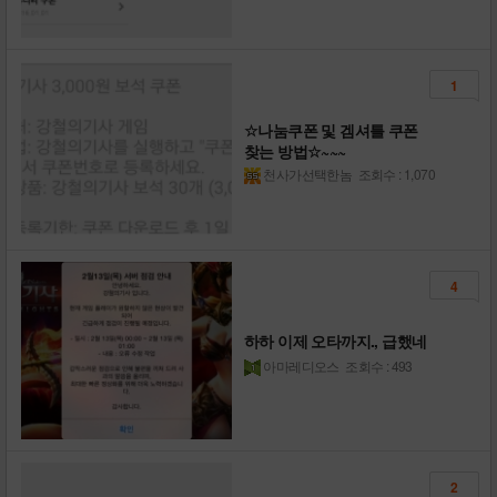
1
☆나눔쿠폰 및 겜셔틀 쿠폰
찾는 방법☆~~~
천사가선택한놈
조회수 : 1,070
4
하하 이제 오타까지., 급했네
아마레디오스
조회수 : 493
2