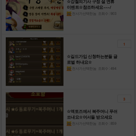
☆강철의기사 구정 설 연휴
이벤트☆참조하세요~~~/
천사가선택한놈
조회수 : 903
1
☆길드가입 신청하는분들 글
로벌 하내요☆
천사가선택한놈
조회수 : 494
3
☆액토즈에서 복주머니 푸쉬
쏘내요☆어서들 받으세요
천사가선택한놈
조회수 : 859