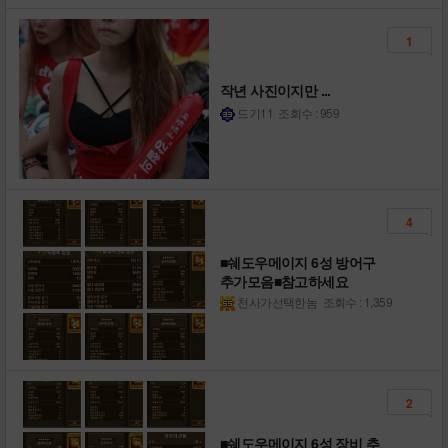
1
작년 사진이지만 ...
드기11
조회수 : 959
4
■쉐도우메이지 6성 방어구
추가모음■참고하세요
천사가선택한놈
조회수 : 1,359
2
■쉐도우메이지 6성 장비 추