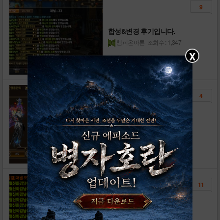
9
합성&변경 후기입니다.
챔피온아론
조회수 : 1,347
X
4
헐...캐릭 제대로 미쳤네요...
챔피온아론
조회수 : 1,550
11
15마리 합성 결과..
무혈신화검
조회수 : 1,776