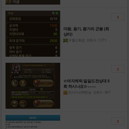
3
마왕, 용기, 왕가의 곤봉 (최
상타)
무혈신화검
조회수 : 1,771
3
☆여자케릭 일일도전상대 5
회 하시나요☆~~~~
천사가선택한놈
조회수 : 807
3