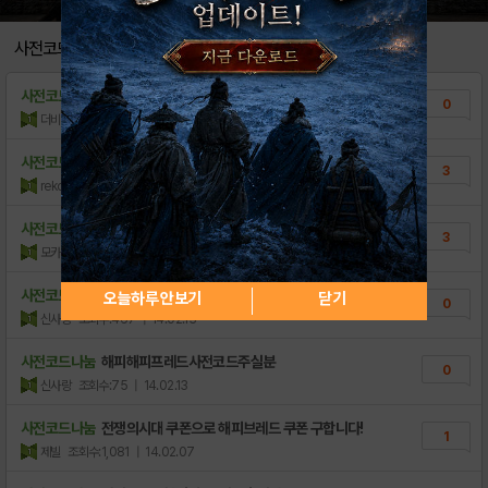
[가이드] 돈버는 돌발상황
2
사전코드나눔
해피브레드 재료 효율표(수정)
5
사전코드나눔
[사전코드] 3천원 팔아요~
0
제빵 레서피
3
더비코
조회수:107
| 14.02.18
파이류 레시피
3
사전코드나눔
사전코드 무나할게요~
3
rekoolno
조회수:323
| 14.02.16
케익 레시피
0
사전코드나눔
그냥 지금, 사코 올립니당 점검끝나고 암나입력..
3
모카s라떼
조회수:324
| 14.02.14
사전코드나눔
해피해피브레드사전코드나눔해주실분
오늘하루 안보기
닫기
0
신사랑
조회수:467
| 14.02.13
사전코드나눔
해피해피프레드사전코드주실분
0
신사랑
조회수:75
| 14.02.13
사전코드나눔
전쟁의시대 쿠폰으로 해피브레드 쿠폰 구합니다!
1
제빌
조회수:1,081
| 14.02.07