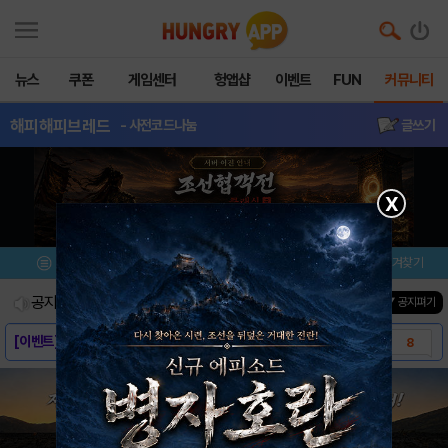
뉴스
쿠폰
게임센터
헝앱샵
이벤트
FUN
커뮤니티
해피해피브레드
- 사전코드나눔
글쓰기
X
메뉴
이벤트/미션
설치/평가
즐겨찾기
공지사항
진행중인 이벤트
0
건
▼ 공지펴기
[이벤트] 대박 경품 주인공은?
8
해피해피브레드, 고양이와 함께하는 제빵게임
4
[가이드] 제빵 재료 주문하기
0
[가이드] 빵굽기
0