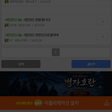
매력적인토끼
조회수:67
| 14.01.29
사전코드나눔
사전코드 천원 팝니다
1
유이령
조회수:134
| 14.01.29
사전코드나눔
사전코드 추천인으로 팔아여
1
°¢°
조회수:286
| 14.01.29
1
검색
글쓰기