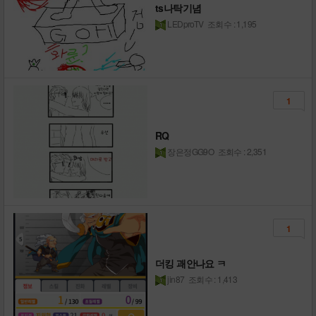
ts나탁기념
LEDproTV
조회수 : 1,195
1
RQ
장은정GG9O
조회수 : 2,351
1
더킹 괘안나요 ㅋ
jin87
조회수 : 1,413