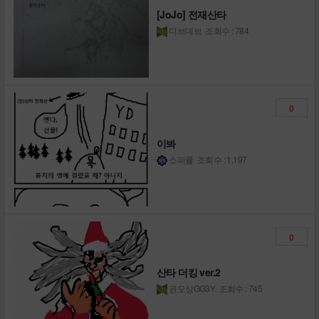
[JoJo] 전재산타
디브데브
조회수 : 784
0
이봐
스피큘
조회수 : 1,197
0
산타 더킹 ver.2
권오상GG3Y
조회수 : 745