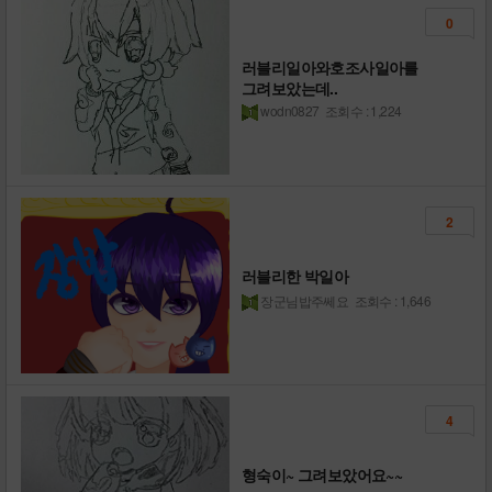
0
러블리일아와호조사일아를
그려보았는데..
wodn0827
조회수 : 1,224
2
러블리한 박일아
장군님밥주쎄요
조회수 : 1,646
4
형숙이~ 그려보았어요~~