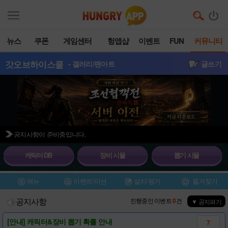
뉴스
쿠폰
게임센터
헝앱샵
이벤트
FUN
커뮤니티
갓오브하이스쿨
- 갤러리/팬아트
글쓰기
공지사항이 준비중입니다.
캐릭터 DB
장비 시뮬
뽑기 시뮬
메뉴
이벤트/미션
설치/평가
즐겨찾기
공지사항
진행중인 이벤트
0
건
▼ 공지펴기
[안내] 캐릭터&장비 뽑기 확률 안내
7