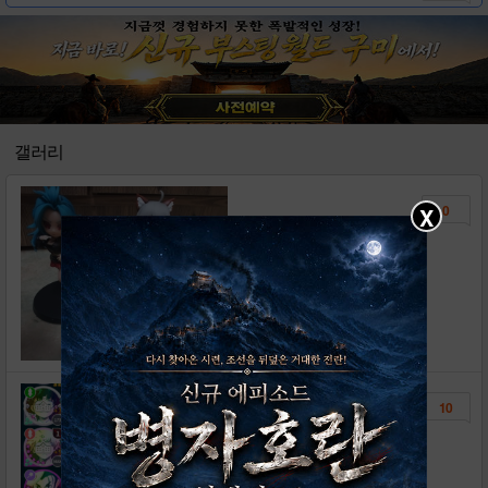
거래 관련글은 거래게시판에 작성 해주세요.
0
갤러리
0
X
피규어어어어
올래에
조회수 : 461
10
이 계졍 팝니다 진심 괜찮습
니다 빠른 댓글 부탁드립니