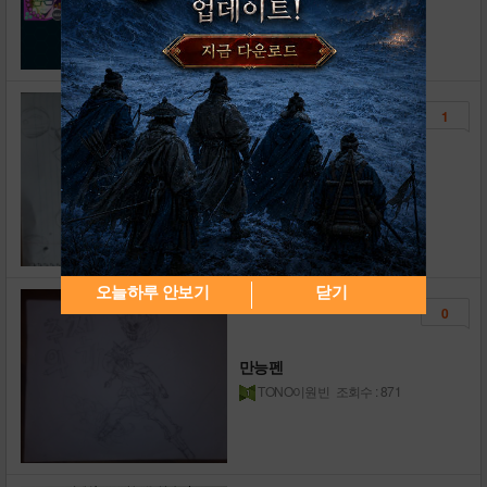
다
박상빈GG8X
조회수 : 2,389
1
만능펜
TONO이원빈
조회수 : 1,076
오늘하루 안보기
닫기
0
만능펜
TONO이원빈
조회수 : 871