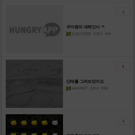
2
우마왕의 새해인사 ㅋ
강경민GG3E
조회수 : 544
6
단테를 그려보았어요
wodn0827
조회수 : 698
4