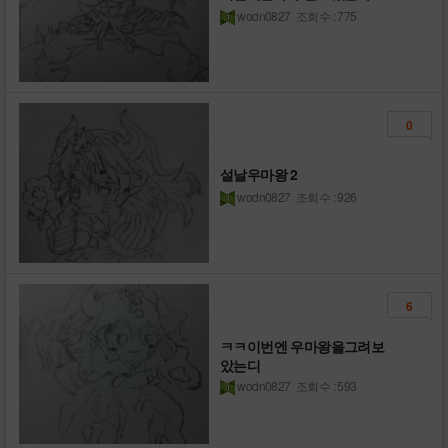
wodn0827
조회수 : 775
0
설날우마왕 2
wodn0827
조회수 : 926
6
ㅋㅋ이번엔 우마왕을그려보
았는디
wodn0827
조회수 : 593