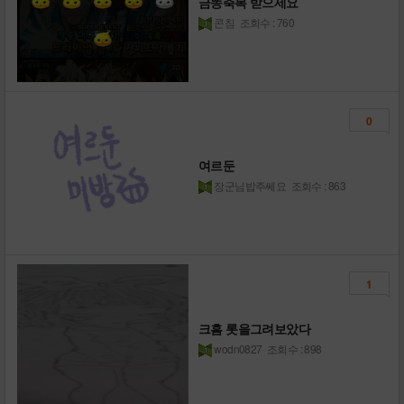
금똥축복 받으세요
콘침
조회수 : 760
0
여르둔
장군님밥주쎄요
조회수 : 863
1
크흠 롯을그려보았다
wodn0827
조회수 : 898