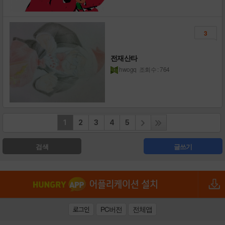
3
전재산타
hwogq
조회수 : 764
1
2
3
4
5
검색
글쓰기
PC버전
전체앱
로그인