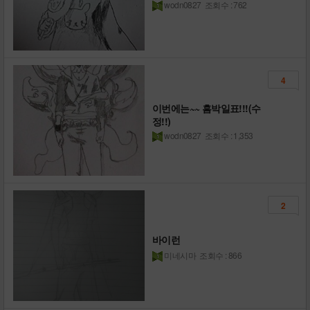
wodn0827
조회수 : 762
4
이번에는~~ 흠박일표!!!(수
정!!)
wodn0827
조회수 : 1,353
2
바이런
미네시마
조회수 : 866