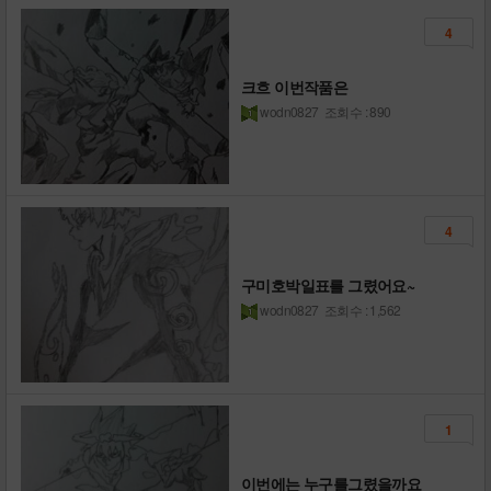
4
크흐 이번작품은
wodn0827
조회수 : 890
4
구미호박일표를 그렸어요~
wodn0827
조회수 : 1,562
1
이번에는 누구를그렸을까요