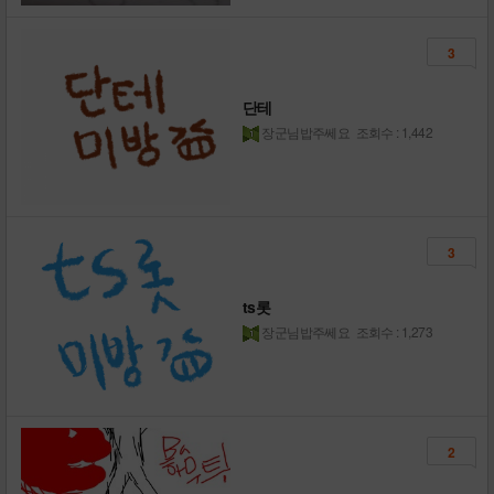
3
단테
장군님밥주쎄요
조회수 : 1,442
3
ts롯
장군님밥주쎄요
조회수 : 1,273
2