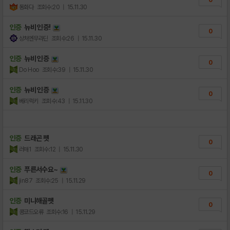
0
동화다
조회수:20
| 15.11.30
인증
뉴비 인증!
0
상처엔무라딘
조회수:26
| 15.11.30
인증
뉴비 인증
0
Do Hoo
조회수:39
| 15.11.30
인증
뉴비 인증
0
베리럭키
조회수:43
| 15.11.30
인증
드래곤 펫
0
러매1
조회수:12
| 15.11.30
인증
푸른서수요~
0
jin87
조회수:25
| 15.11.29
인증
미니해골펫
0
콩코드오류
조회수:16
| 15.11.29