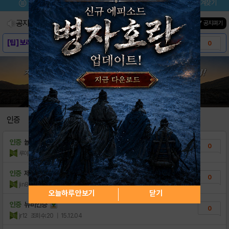
메뉴
이벤트/미션
설치/평가
즐겨찾기
공지사항
진행중인 이벤트
0
건
▼ 공지펴기
[팁] 보라셋탬 맞추면서 경치와 돈을 빠르게 ..
0
[팁] 고스트 초반~40까지 시원하게 가보자!
2
[다운로드링크] - 고스트 for Kakao
0
[스크린샷] - 고스트 for Kakao
0
[게임소개] - 고스트 for Kakao
0
인증
[고스트] 아이템 리스트-영웅
0
인증
늅늅 인증합니다
0
[고스트] 가챠 아이템 확률 가이드
2
루아
조회수:24
| 15.12.06
[정보] 고스트 4성 캐릭터 출시 기념! 최상..
1
인증
제 뉴비 인증
0
jin87
조회수:13
| 15.12.06
[정보] 고스트 기본 가이드 모음
0
오늘하루 안보기
닫기
인증
뉴비인증
0
jr12
조회수:20
| 15.12.04