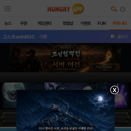
뉴스
쿠폰
게임센터
헝앱샵
이벤트
FUN
커뮤니티
고스트withROC
- 인증
글쓰기
[공략] 고스트 4성 캐릭터 출시 기념! 최상타 영웅 정리
X
캐릭터DB
뽑기시뮬레이터