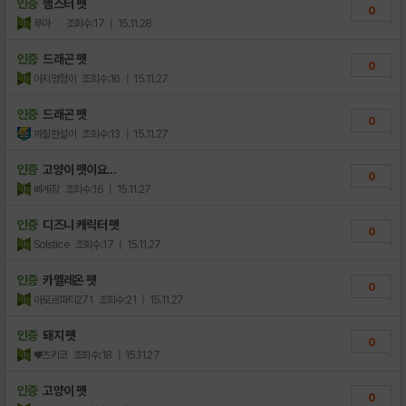
인증
햄스터 펫
0
루아
조회수:17
| 15.11.28
인증
드래곤 펫
0
아지멍청이
조회수:16
| 15.11.27
인증
드래곤 펫
0
까칠한설이
조회수:13
| 15.11.27
인증
고양이 펫이요...
0
빠게장
조회수:16
| 15.11.27
인증
디즈니 케릭터 펫
0
Solstice
조회수:17
| 15.11.27
인증
카멜레온 펫
0
아모르파티271
조회수:21
| 15.11.27
인증
돼지 펫
0
♥츠키코
조회수:18
| 15.11.27
인증
고양이 펫
0