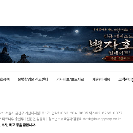
호정책
불법촬영물 신고센터
기사제보/보도자료
제휴/마케팅
고객센터(
소: 서울시 금천구 가산디지털1로 171 연락처:063-284-8635 팩스:02-6265-0377
주)스마트나우 송현두 | 편집인:김동욱 | 청소년보호책임자:김동욱
desk@hungryapp.co.kr
 복사, 배포 등을 금합니다.