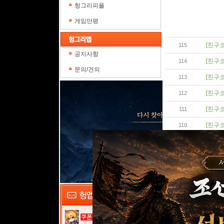
헝그리피플
게임만평
[친구코
115
공지사항
[친구코
114
문의/건의
[친구코
113
[친구코
112
[친구코
111
[친구코
110
[친구코
109
[친구코
108
[친구코
107
[친구코
106
[친구코
105
여전사 키우기...
[친구코
104