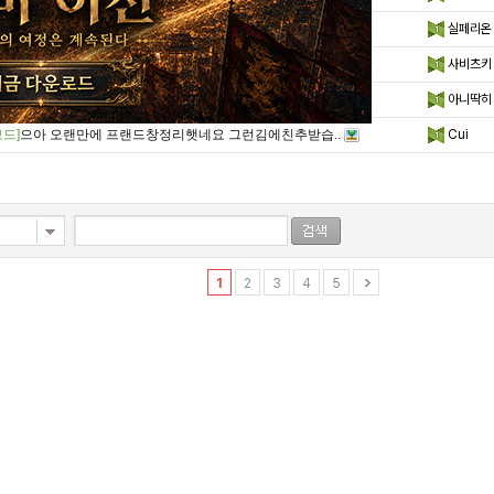
드]
비비안 친구 구해봅니다 ㅠㅠ
실페리온
(2)
드]
오베론 프렌 구합니다
사비츠키
(3)
드]
오베론 프랜구해봐요
아니딱히
드]
으아 오랜만에 프랜드창정리햇네요 그런김에친추받습..
Cui
1
2
3
4
5