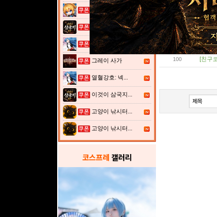
여전사 키우기...
[친구코
103
이것이 삼국지...
[친구코
102
열혈강호: 넥...
[친구코
101
[친구코
100
그레이 사가
열혈강호: 넥...
이것이 삼국지...
고양이 낚시터...
고양이 낚시터...
코스프레
갤러리