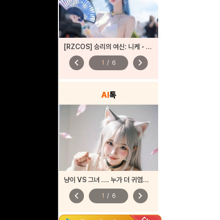
[RZCOS] 승리의 여신: 니케 - 헬름 '샹들리에 라이트' (Model. 나리땽)
chevron_left
chevron_right
1
/
6
AI
톡
냥이 VS 그녀 .... 누가 더 귀엽나요?
chevron_left
chevron_right
1
/
6