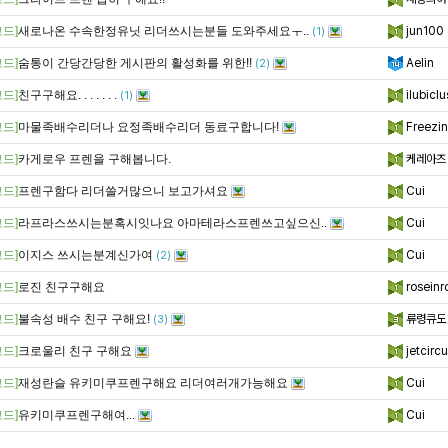
드]
새로나온 수속한정유닛 리더쓰시는분들 도와주세요ㅜ..
jun100
(1)
드]
숨통이 간당간당한 게시판의 활성화를 위한!!
Aelin
(2)
드]
친구구해요. . . . . . .
ilubiclu
(1)
드]
마물족배수리더나 요정족배수리더 동료구합니다!
Freezin
드]
카게로우 프렌을 구해봅니다.
케레아즈
드]
프렌구함다 리더쓸거많으니 보고가셔요
Cui
드]
라프라스쓰시는분혹시잇나요 아마테라스프렌쓰고싶으신..
Cui
드]
이지스 쓰시는분계신가여
Cui
(2)
드]
로진 친구구해요
roseinr
드]
불속성 배수 친구 구해요!
류령큐도
(3)
드]
크로울리 친구 구해요
jetcirc
드]
재성란슬 유키미쿠프렌구해요 리더여러개가능해요
Cui
드]
유키미쿠프렌구해여...
Cui