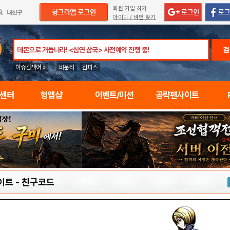
회원 가입 하기
아이디 / 비번 찾기
검
이슈검색어 »
바운티
원피스
임센터
헝앱샵
이벤트/미션
공략팬사이트
이트
-
친구코드