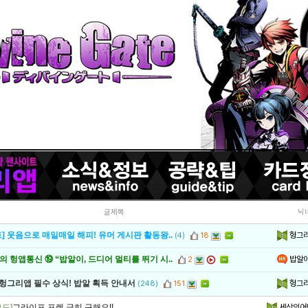
글제목
닉
헝그
] 웃음으로 매일매일 해피! 유머 게시판 활동왕..
(4)
18
밥알
 헝앱통신 ⑲ “밥알이, 드디어 멀티를 뛰기 시..
2
헝그
 헝그리앱 필수 상식! 밥알 획득 안내서
(248)
151
드]
그라이프 프렌 급히 구해요!!
세상의어