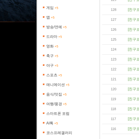
게임
+5
[친구코
128
앱
+5
[친구코
127
방송/연예
+5
[친구코
126
드라마
+5
[친구코
125
영화
+5
[친구코
124
축구
+5
[친구코
123
야구
+5
[친구코
122
스포츠
+5
[친구코
121
애니메이션
+5
[친구코
120
음식/맛집
+5
[친구코
119
여행/풍경
+5
[친구코
118
스마트폰 포럼
[친구코
117
AI톡
+5
[친구코
116
코스프레갤러리