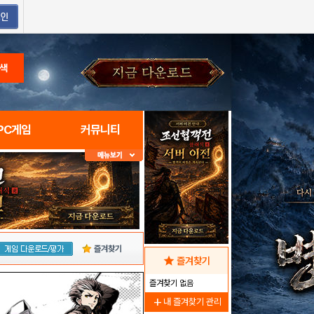
색
PC게임
커뮤니티
즐겨찾기
star
즐겨찾기
즐겨찾기 없음
add
내 즐겨찾기 관리