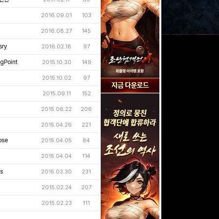
2016.09.01
103
2016.08.27
145
sry
2016.02.18
97
gPoint
2015.10.30
149
2015.10.02
97
2015.09.11
152
2015.06.22
206
2015.04.26
221
ose
2015.04.05
84
2015.04.04
114
us
2015.03.30
231
2015.02.24
207
2015.02.23
111