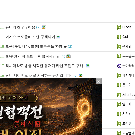
드]
뉴비가 친구구해용
Eisen
(2)
드]
이지스 크로울리 프렌 구해봐여
Cui
드]
도움! 구합니다. 프렌! 모든분들 환영 ㅠ
우와ah
(2)
드]
불/무팟 리더 프렌 구해봅니다ㅠㅠ
루루팡루
(6)
드]
리세마라로 방금 시작한 유저가 카난 프렌드 구해..
눈이핑핑
드]
단테 세이버로 새로 시작하는 유저입니다..
메지샤라
(5)
드]
친구 구해봐영 ㅎ.ㅎ
은초이
(3)
드]
크로울리 친구구해요
SilentJ
(2)
드]
무성이나 카난 리더 혹은 단테리더 구합니다.
엘리빠
(2)
드]
카난친구 구해요!
시일비
(5)
드]
비비안/요정 리더 친구 구해요
츠키렌
(2)
드]
인간족 배수 프렌님 구해봅니다.
리암클레
(3)