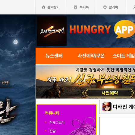
뉴스센터
사전예약/쿠폰
스마트 게
디바인 게
커뮤니티
전체글보기
잡담