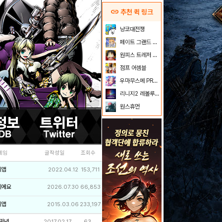
link
추천 퀵 링크
냥코대전쟁
페이트 그랜드 오더
원피스 트레저 크루즈
점프 어셈블
우마무스메 PRETTY DERBY
리니지2 레볼루션
원스휴먼
네임
글작성일
조회수
리앱
2022.04.12
153,711
이에요
2026.07.30
66,853
리앱
2015.03.06
233,197
떤년
2017.02.17
63