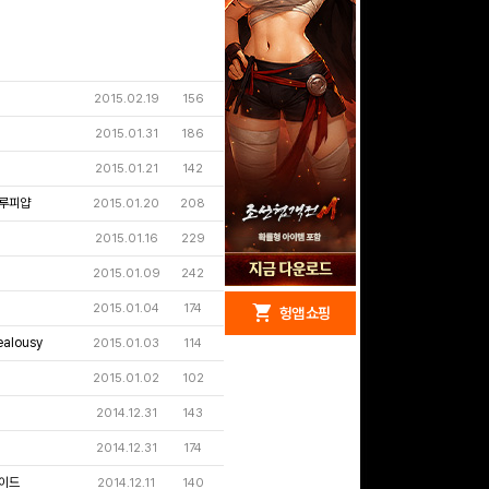
2015.02.19
156
2015.01.31
186
2015.01.21
142
루피얍
2015.01.20
208
2015.01.16
229
2015.01.09
242
redeem
shopping_cart
2015.01.04
174
헝앱 경품
헝앱 쇼핑
ealousy
2015.01.03
114
2015.01.02
102
2014.12.31
143
구글 플레이 기프트카드
5,000원 (추첨)
2014.12.31
174
100
밥알
이드
2014.12.11
140