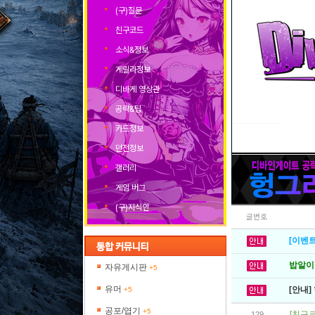
(구)질문
친구코드
소식&정보
게릴라정보
디바게 영상관
공략&팁
카드정보
던전정보
갤러리
게임 버그
(구)지식인
글번호
[이벤트
밥알이의
자유게시판
+5
유머
[안내]
+5
공포/엽기
+5
[친구코
129