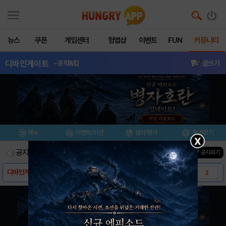
뉴스
쿠폰
게임센터
헝앱샵
이벤트
FUN
커뮤니티
디바인게이트
- 공략&팁
글쓰기
메뉴
이벤트/미션
설치/평가
즐겨찾기
X
공지사항
진행중인 이벤트
0
건
▼ 공지펴기
디바인게이트란 어떤 게임인가요?
2
[공략] 분류별 카드 정보 (by 나뭇가지군)
28
초보를 위한 팁 과 FAQ [15.03.22]
10
[공지] 게시판 지기 모집 안내
5