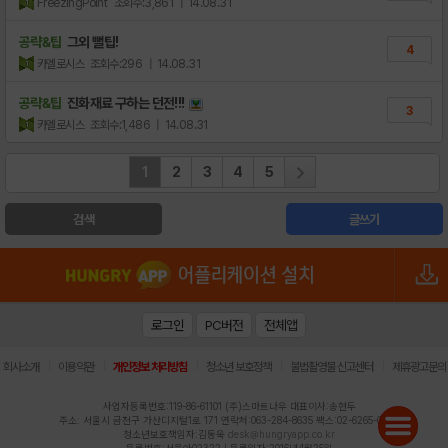
FreezingPoint
조회수:3,861
| 14.08.31
공략&팁
그외 뻘팁!
4
카엘로시스
조회수:296
| 14.08.31
공략&팁
진화재료 구하는 던전!!!
3
카엘로시스
조회수:1,486
| 14.08.31
1
2
3
4
5
검색
글쓰기
로그인
PC버전
전체앱
|
|
|
|
|
회사소개
이용약관
개인정보 처리방침
청소년 보호정책
불법촬영물 신고센터
제휴광고문의
사업자등록번호:119-86-61101 (주)스마트나우 대표이사:송현두
주소: 서울시 금천구 가산디지털1로 171 연락처:063-284-8635 팩스:02-6265-0377
청소년보호책임자:김동욱
desk@hungryapp.co.kr