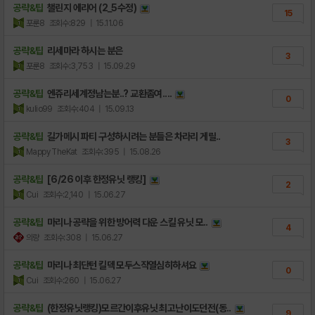
공략&팁
챌린지 에리어 (2_5수정)
15
포룬8
조회수:829
| 15.11.06
공략&팁
리세마라 하시는 분은
3
포룬8
조회수:3,753
| 15.09.29
공략&팁
엔쥬리세계정남는분..? 교환좀여....
0
kulio99
조회수:404
| 15.09.13
공략&팁
길가메시 파티 구성하시려는 분들은 차라리 게릴..
3
Mappy TheKat
조회수:395
| 15.08.26
공략&팁
[6/26 이후 한정유닛 랭킹]
2
Cui
조회수:2,140
| 15.06.27
공략&팁
마리나 공략을 위한 방어력 다운 스킬 유닛 모..
4
의량
조회수:308
| 15.06.27
공략&팁
마리나 최단턴 킬덱 모두스작열심히하셔요
0
Cui
조회수:260
| 15.06.27
공략&팁
(한정유닛랭킹)모르간이후유닛 최고난이도던전(동..
9