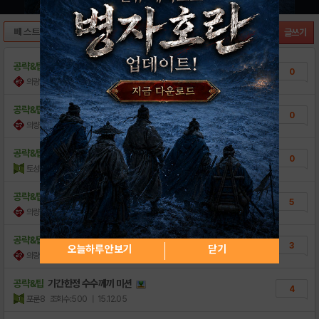
내손으로 만드는 디바게 DB
10
글쓰기
공략&팁
패널확률 스킬 정리(카난&모르간 계산 ..
0
의량
조회수:365
| 16.04.16
공략&팁
노말 스킬 정리
0
의량
조회수:257
| 16.04.16
2
공략&팁
아이폰 부계정 쓰기(다들 아시겠지만)
0
토성돌이
조회수:3,941
| 16.03.14
공략&팁
링크유닛은 동명금지 적용 안됩니다.
5
의량
조회수:405
| 15.12.23
공략&팁
개인적으로 좋아보이는 링크 패시브 유닛들
3
오늘하루 안보기
닫기
의량
조회수:812
| 15.12.12
공략&팁
기간한정 수수께끼 미션
4
포룬8
조회수:500
| 15.12.05