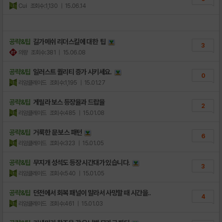
Cui
조회수:1,130
| 15.06.14
공략&팁
길가메쉬 리더스킬에 대한 팁
3
의량
조회수:381
| 15.06.08
공략&팁
일러스트 퀄리티 증가 시키세요.
0
리암클레이드
조회수:1,195
| 15.01.27
공략&팁
게릴라 보스 등장율과 드랍율
2
리암클레이드
조회수:485
| 15.01.08
공략&팁
거룩한 문 보스 패턴
6
리암클레이드
조회수:323
| 15.01.05
공략&팁
무지개 성석도 등장 시간대가 있습니다.
3
리암클레이드
조회수:540
| 15.01.05
공략&팁
던전에서 회복 패널이 말라서 사망할 때 시간을..
4
리암클레이드
조회수:461
| 15.01.03