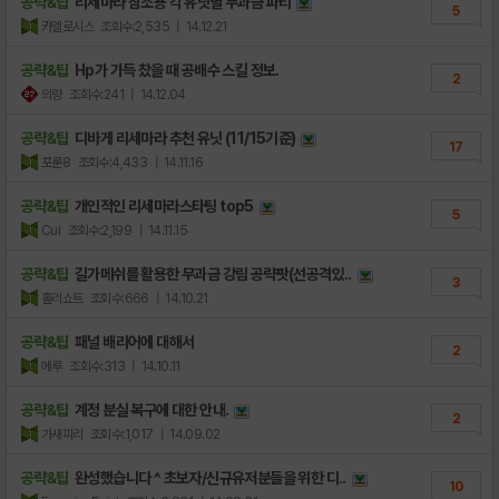
공략&팁
리세마라 참조용 각 유닛별 무과금 파티
5
카엘로시스
조회수:2,535
| 14.12.21
공략&팁
Hp가 가득 찼을 때 공배수 스킬 정보.
2
의량
조회수:241
| 14.12.04
공략&팁
디바게 리세마라 추천 유닛 (11/15기준)
17
포룬8
조회수:4,433
| 14.11.16
공략&팁
개인적인 리세마라스타팅 top5
5
Cui
조회수:2,199
| 14.11.15
공략&팁
길가메쉬를 활용한 무과금 강림 공략팟(선공격있..
3
홀리쇼트
조회수:666
| 14.10.21
공략&팁
패널 배리어에 대해서
2
에루
조회수:313
| 14.10.11
공략&팁
계정 분실 복구에 대한 안내.
2
가새피리
조회수:1,017
| 14.09.02
공략&팁
완성했습니다 ^ 초보자/신규유저분들을 위한 디..
10