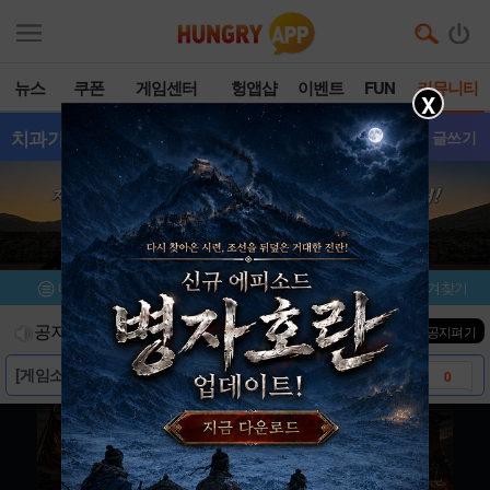
뉴스
쿠폰
게임센터
헝앱샵
이벤트
FUN
커뮤니티
X
치과가좋아요
- 갤러리
글쓰기
메뉴
이벤트/미션
설치/평가
즐겨찾기
공지사항
진행중인 이벤트
0
건
▼ 공지펴기
[게임소개] - 치과가좋아요
0