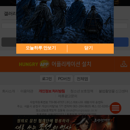
갤러리
검색
글쓰기
오늘하루 안보기
닫기
PC버전
전체앱
로그인
|
|
|
|
회사소개
이용약관
개인정보 처리방침
청소년 보호정책
불법촬영물 신고센터
|
제휴광고문의
사업자등록번호:119-86-61101 (주)스마트나우 대표이사:송현두
주소: 서울시 금천구 가산디지털1로 171 연락처:063-284-8635 팩스:02-6265-0377
desk@hungryapp.co.kr
청소년보호책임자:김동욱
등록번호:서울아02322 | 등록일자:2016년4월25일
발행인:(주)스마트나우 송현두 | 편집인:김동욱
헝그리앱의 콘텐츠 및 기사는 저작권법의 보호를 받으므로, 무단 전재, 복사, 배포 등을 금합니다.