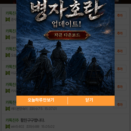
카톡친추
활친구해요 mks4958
추가
준샤이뿅뿅
조회수:80
16.02.05
카톡친추
활친구해요 .flsk579활친추세여
추가
qweryd12
조회수:159
15.12.26
카톡친추
활친추ehtjdwo1
추가
도성재
조회수:88
15.12.25
카톡친추
활 등 게임친구구해요 ink7s
추가
이규현GG7N
조회수:53
15.12.25
카톡친추
활 친구구해요 tn5246
추가
키샤오
조회수:95
15.08.05
오늘하루 안보기
닫기
카톡친추
hongbw77777 친추부탁해요.
추가
레미본향숙이
조회수:75
15.07.01
카톡친추
활친구구합니다.
win5402
조회수:88
15.05.02