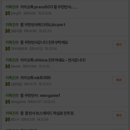
카톡친추
카카오톡 press500 활 무한반사.......
ljong15
조회수:82
15.03.28
카톡친추
활 무한반사해드려요 jkcport
성공비결
조회수:90
15.02.25
카톡친추
활 무한반사갑니다 친추부탁해요
추가
아아아로우재
조회수:122
15.02.14
카톡친추
카카오톡 ohbina 친추하세요~ 반사갑니다!
KevinK
조회수:164
15.01.12
카톡친추
카카오톡 mkl5985
추가
남성회원
조회수:75
15.01.03
카톡친추
활 무한반사 : wongame1
wongame
조회수:131
14.12.03
카톡친추
활 활반사 보스레이드 하실분 친추점
추가
왔다가
조회수:126
14.11.09