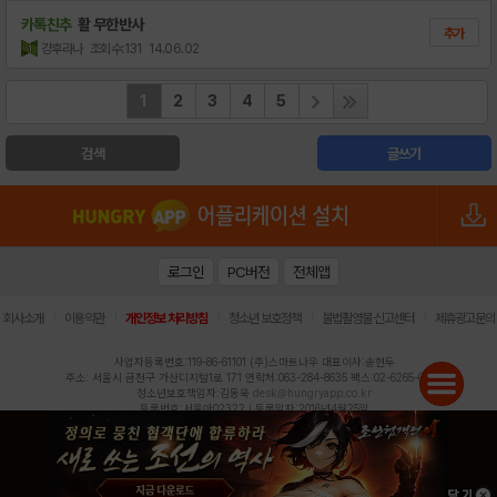
카톡친추
활 무한반사
추가
걍후라나
조회수:131
14.06.02
1
2
3
4
5
검색
글쓰기
로그인
PC버전
전체앱
|
|
|
|
|
회사소개
이용약관
개인정보 처리방침
청소년 보호정책
불법촬영물 신고센터
제휴광고문의
사업자등록번호:119-86-61101 (주)스마트나우 대표이사:송현두
주소: 서울시 금천구 가산디지털1로 171 연락처:063-284-8635 팩스:02-6265-0377
청소년보호책임자:김동욱
desk@hungryapp.co.kr
등록번호:서울아02322 | 등록일자:2016년4월25일
발행인:(주)스마트나우 송현두 | 편집인:김동욱
헝그리앱의 콘텐츠 및 기사는 저작권법의 보호를 받으므로, 무단 전재, 복사, 배포 등을 금합니다.
Copyright (c) HungryApp All Rights Reserved.