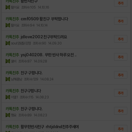
카톡친추
활반사친구
추가
활이요
조회수:105
14.10.16
카톡친추
cmf0509 활친구 부탁합니다
추가
활이요
조회수:94
14.10.14
카톡친추
jdlove2002 친구부탁드려요
추가
soul양념닭강정
조회수:90
14.09.30
카톡친추
ysj040208. 무한 반사 하루 오전 ..
추가
꿀비
조회수:87
14.09.28
카톡친추
친구 구합니다.
추가
남해훈남
조회수:129
14.08.24
카톡친추
친구구합니다
추가
이델1
조회수:115
14.08.23
카톡친추
친구 구합니다.
추가
쩡요
조회수:89
14.08.23
카톡친추
활무한반사친구 rhtjddnd친추주세여
추가