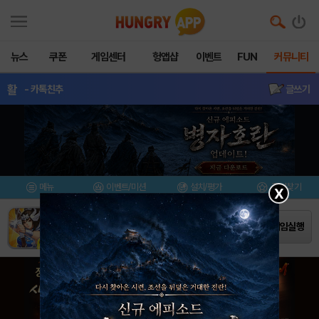
뉴스
쿠폰
게임센터
헝앱샵
이벤트
FUN
커뮤니티
활
- 카톡친추
글쓰기
메뉴
이벤트/미션
설치/평가
즐겨찾기
X
활
액션/대전