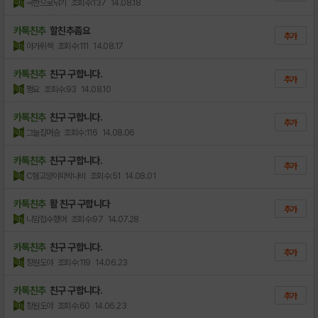
극한으로낚기
조회수:137
14.08.18
카톡친추
할친추좀요
추가
아가뤼섹
조회수:111
14.08.17
카톡친추
친구 구합니다.
추가
쩡요
조회수:93
14.08.10
카톡친추
친구 구합니다.
추가
그늘집머슴
조회수:116
14.08.06
카톡친추
친구 구합니다.
추가
C형고양이띠박나비
조회수:51
14.08.01
카톡친추
활 친구 구합니다
추가
니맘접수했어
조회수:97
14.07.28
카톡친추
친구 구합니다.
추가
창원도야
조회수:119
14.06.23
카톡친추
친구 구합니다.
추가
창원도야
조회수:60
14.06.23