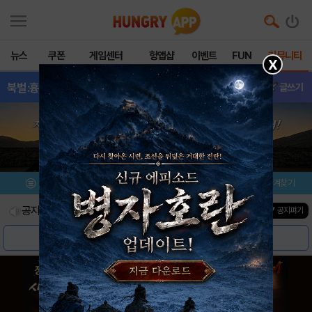
뉴스
쿠폰
게임센터
헝앱샵
이벤트
FUN
커뮤니티
X
북벌:흉노의습격
- 이벤트
글쓰기
메뉴
이벤트/미션
설치/평가
즐겨찾기
공지사항
진행중인 이벤트
0
건
▼ 공지펴기