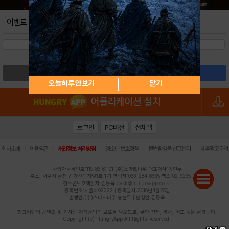
이벤트
검색
글쓰기
오늘하루 안보기
닫기
로그인
PC버전
전체앱
|
|
|
|
|
회사소개
이용약관
개인정보 처리방침
청소년 보호정책
불법촬영물 신고센터
제휴광고문의
사업자등록번호:119-86-61101 (주)스마트나우 대표이사:송현두
주소: 서울시 금천구 가산디지털1로 171 연락처:063-284-8635 팩스:02-6265-0377
청소년보호책임자:김동욱
desk@hungryapp.co.kr
등록번호:서울아02322 | 등록일자:2016년4월25일
발행인:(주)스마트나우 송현두 | 편집인:김동욱
헝그리앱의 콘텐츠 및 기사는 저작권법의 보호를 받으므로, 무단 전재, 복사, 배포 등을 금합니다.
Copyright (c) HungryApp All Rights Reserved.