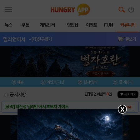
뉴스
쿠폰
게임센터
헝앱샵
이벤트
FUN
커뮤니티
밀리언아서
- (카)친구찾기
글쓰기
메뉴
이벤트/미션
설치/평가
즐겨찾기
공지사항
진행중인 이벤트
0
건
▼ 공지펴기
[공략] 확산성 밀리언 아서 초보자 가이드
104
X
[공략] 카드 스킬 종류 및 덱 구성 요령 /..
9
[공략] FAQ 정리 / 질문,오류 제보 받습..
38
[공략] 밀리언 아서 어휘사전
88