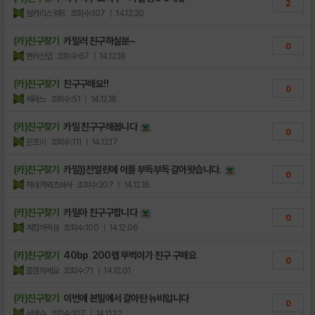
2
알카리스웨트
조회수:107
| 14.12.20
(카)친구찾기
카밀러 친구하실분~
0
판카신입
조회수:67
| 14.12.18
(카)친구찾기
친구구해요!!
0
세라느
조회수:51
| 14.12.18
(카)친구찾기
카밀 친구구해봅니다
0
은초이
조회수:111
| 14.12.17
(카)친구찾기
카밀))전멀린에 이를 부득부득 갈아왓습니다.
0
하네카와츠바사
조회수:207
| 14.12.16
(카)친구찾기
카밀아 친구구합니다
0
계정까먹음
조회수:100
| 14.12.06
(카)친구찾기
40bp 200렙 뚜벅이가 친구 구해요
0
즐겜하세요
조회수:71
| 14.12.01
(카)친구찾기
이번에 본밀에서 갈아탄 뉴비입니다
0
서명수
조회수:107
| 14.11.22