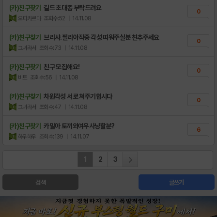
(카)친구찾기
길드 초대좀 부탁드려요
0
오피카르마
조회수:52
| 14.11.08
(카)친구찾기
브리샤.필리아작중 각성 띠워주실분 친추주세요
0
그녀라서
조회수:73
| 14.11.08
(카)친구찾기
친구 모집해요!
0
비토
조회수:56
| 14.11.08
(카)친구찾기
차원각성 서로 쳐주기힙시다
0
그녀라서
조회수:47
| 14.11.08
(카)친구찾기
카밀아 토끼와여우사냥할분?
6
하우하우
조회수:139
| 14.11.07
1
2
3
검색
글쓰기