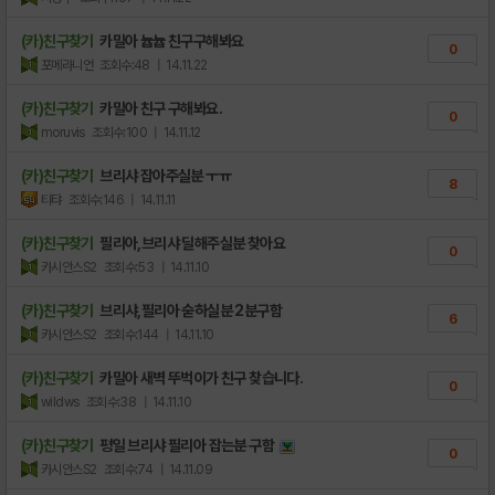
(카)친구찾기
카밀아 늅늅 친구구해봐요
0
포메라니언
조회수:48
| 14.11.22
(카)친구찾기
카밀아 친구 구해봐요.
0
moruvis
조회수:100
| 14.11.12
(카)친구찾기
브리샤 잡아주실분 ㅜㅠ
8
티탸
조회수:146
| 14.11.11
(카)친구찾기
필리아,브리샤 딜해주실분 찾아요
0
카시안스S2
조회수:53
| 14.11.10
(카)친구찾기
브리샤,필리아 숟하실분 2분구함
6
카시안스S2
조회수:144
| 14.11.10
(카)친구찾기
카밀아 새벽 뚜벅이가 친구 찾습니다.
0
wildws
조회수:38
| 14.11.10
(카)친구찾기
평일 브리샤 필리아 잡는분 구함
0
카시안스S2
조회수:74
| 14.11.09