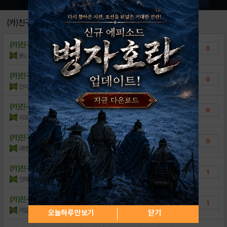
[기타] 셔저리의 프사만들기 강좌-기초
89
(카)친구찾기
[11연속 홀로그램 필중 이벤트]
0
(카)친구찾기
친구해용~~
0
[7월 31일(금) 서버 정상화 안내]
0
묭u
조회수:93
| 15.05.27
[8월 신규 업데이트 안내]
0
(카)친구찾기
카밀아 친구구해여
0
민이다다
조회수:64
| 15.03.27
[국내 애플 앱스토어 상품 가격 변경 안내]
0
[발표] 골드 상점 신상 아이디어 대모집
(카)친구찾기
(카) 요정 보상 통신 오류 답변
12
0
괴코
조회수:171
| 15.03.11
(카)친구찾기
친구 구해요
0
라텐펭어
조회수:150
| 15.03.09
(카)친구찾기
친구구해요..지금각성잡지도못하는..
1
언제나그대품안에
조회수:166
| 15.03.03
(카)친구찾기
복귀입니당 친구모셔용
1
카밀아윤서
조회수:156
| 15.03.03
오늘하루 안보기
닫기