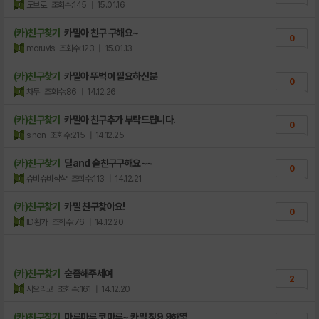
도브로
조회수:145
| 15.01.16
(카)친구찾기
카밀아 친구 구해요~
0
moruvis
조회수:123
| 15.01.13
(카)친구찾기
카밀아 뚜벅이 필요하신분
0
차두
조회수:86
| 14.12.26
(카)친구찾기
카밀아 친구추가 부탁드립니다.
0
sinon
조회수:215
| 14.12.25
(카)친구찾기
딜and 숟친구구해요~~
0
슈비슈비샥샥
조회수:113
| 14.12.21
(카)친구찾기
카밀 친구찾아요!
0
ID황가
조회수:76
| 14.12.20
(카)친구찾기
숟좀해주세여
2
시오리코
조회수:161
| 14.12.20
(카)친구찾기
마루마루 코마루~ 카밀 칭9 9해옇