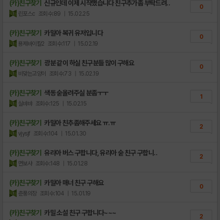
(카)친구찾기
신규인데 이제 시작했습니다 친구추가좀 부탁드려..
0
린포스c
조회수:89
| 15.02.25
(카)친구찾기
카밀아 복귀 유저입니다
0
용제바이칼2
조회수:117
| 15.02.19
(카)친구찾기
광분 같이 하실 친구분들 많이 구해요
0
비맞는고양이
조회수:73
| 15.02.19
(카)친구찾기
색동 숟올려주실 분좀ㅜㅜ
1
실뱌뱌
조회수:125
| 15.02.15
(카)친구찾기
카밀아 친추좀해주세요 ㅠ.ㅠ
2
vjysjf
조회수:104
| 15.01.30
(카)친구찾기
유리아 버스 구합니다, 유리아 숟 친구 구합니..
2
면보샤
조회수:148
| 15.01.28
(카)친구찾기
카밀아 매너 친구 구해요
0
춘풍의장
조회수:104
| 15.01.19
(카)친구찾기
카밀 소설 친구 구합니다~~~
2