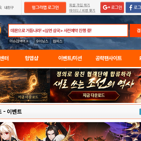
회원 가입 하기
아이디 / 비번 찾기
검
이슈검색어 »
9이닝스
원피스
임센터
헝앱샵
이벤트/미션
공략팬사이트
츠
-
이벤트