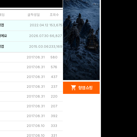
네임
글작성일
조회수
리앱
2022.04.12
153,675
이에요
2026.07.30
66,827
리앱
2015.03.06
233,169
2017.08.31
580
2017.08.31
576
2017.08.31
437
redeem
shopping_cart
2017.08.31
237
헝앱 경품
헝앱 쇼핑
2017.08.31
220
2017.08.31
207
2017.08.31
392
구글 플레이 기프트카드
5,000원 (추첨)
2017.08.10
333
100
밥알
2017.08.10
331