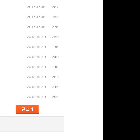
2017.07.06
287
2017.07.06
183
2017.07.06
278
2017.06.30
280
2017.06.30
198
2017.06.30
240
2017.06.30
210
2017.06.30
265
2017.06.30
312
2017.06.30
255