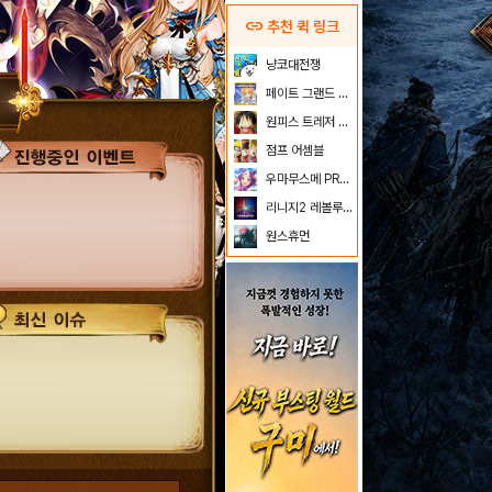
link
추천 퀵 링크
냥코대전쟁
페이트 그랜드 오더
원피스 트레저 크루즈
점프 어셈블
우마무스메 PRETTY DERBY
리니지2 레볼루션
원스휴먼