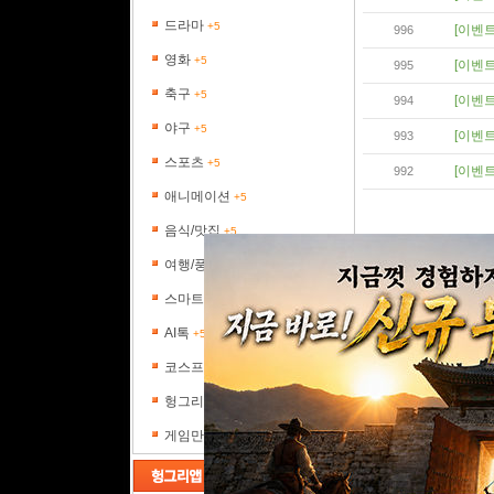
드라마
+5
[이벤트
996
영화
+5
[이벤트
995
축구
+5
[이벤트
994
야구
+5
[이벤트
993
스포츠
+5
[이벤트
992
애니메이션
+5
음식/맛집
+5
여행/풍경
+5
스마트폰 포럼
[이벤트
991
AI톡
+5
[이벤트
990
코스프레갤러리
[이벤트
989
헝그리피플
[이벤트
988
게임만평
[이벤트
987
[이벤트
986