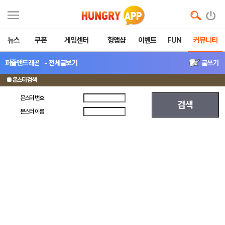
뉴스
쿠폰
게임센터
헝앱샵
이벤트
FUN
커뮤니티
퍼즐앤드래곤
- 전체글보기
글쓰기
■ 몬스터 검색
몬스터 번호
검색
몬스터 이름