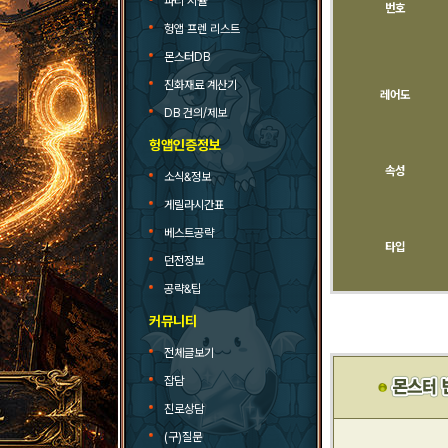
파티 시뮬
번호
헝앱 프렌 리스트
몬스터DB
진화재료 계산기
레어도
DB 건의/제보
헝앱인증정보
속성
소식&정보
게릴라시간표
베스트공략
타입
던전정보
공략&팁
커뮤니티
전체글보기
잡담
진로상담
(구)질문