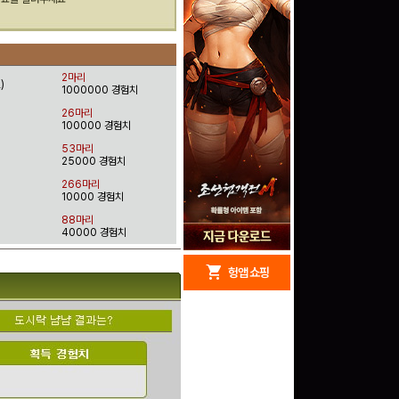
2마리
)
1000000 경험치
26마리
100000 경험치
53마리
25000 경험치
266마리
10000 경험치
88마리
40000 경험치
redeem
shopping_cart
헝앱 경품
헝앱 쇼핑
문화상품권 5000원 (추
첨)
100
밥알