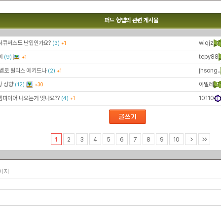
퍼드 헝앱의 관련 게시물
 서큐버스도 난입인가요?
wiqjz
(3)
+1
어
tepy88
(9)
+1
벰로 릴리스 에키드나
jhsong..
(2)
+1
왕 상향
아밀레
(12)
+30
뱀파이어 나오는거 맞나요??
10110
(4)
+1
1
2
3
4
5
6
7
8
9
10
페이지