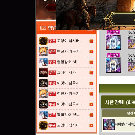
No.
마왕
No.
암흑
고양이 낚시터...
여전사 키우기...
No.
영원
열혈강호: 넥...
그레이 사가
이것이 삼국지...
여전사 키우기...
사탄 강림! (회
이것이 삼국지...
던전 
열혈강호: 넥...
대마왕 (초지옥
고양이 낚시터...