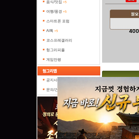
음식/맛집
+5
여행/풍경
+5
스마트폰 포럼
40
AI톡
+5
코스프레갤러리
헝그리피플
게임만평
공지사항
No.
문의/건의
뱀파
No.
뱀파