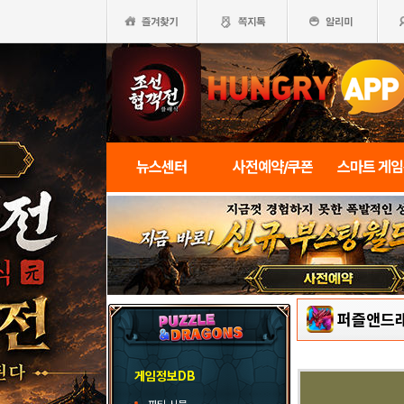
뉴스센터
사전예약/쿠폰
스마트 게
퍼즐앤드
게임정보DB