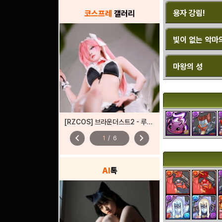
용자 강림!
코스프레
갤러리
빛이 없는 악마
마왕의 성
[RZCOS] 브라운더스트2 - 루비아 (しる/sɪʀᴜ)
chevron_left
chevron_right
1
/
6
AI
톡