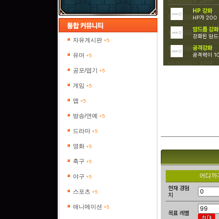
HP 강화
HP가 20
암드롭 강화
강화된 암드
자유게시판
+5
공격강화
유머
공격력이 1
+5
공포/엽기
+5
게임
+5
앱
+5
방송/연예
+5
드라마
+5
영화
+5
축구
+5
야구
+5
현재 경험
스포츠
+5
치
애니메이션
+5
목표 레벨