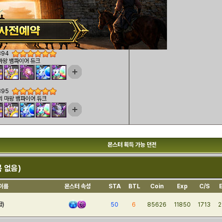
516
 뱀파이어로드
894
마왕 뱀파이어 듀크
895
의 마왕 뱀파이어 듀크
몬스터 획득 가능 던전
복 없음)
이름
몬스터 속성
STA
BTL
Coin
Exp
C/S
급)
50
6
85626
11850
1713
2