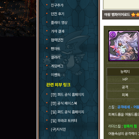
친구추가
던전 후기
마왕 뱀파이어로드
플레이 영상
가챠 결과
협력던전
팬아트
갤러리
게임버그
능력치
이벤트
HP
관련 외부 링크
공격
[한] 퍼드 공식 홈페이지
회복
[한] 공식 페이스북
스킬 :
공격태세 - 어
[일] 퍼드 공식 홈페이지
회복드롭을 어둠드롭
[일] 무라코 트위터
리더스킬 :
암흑의 힘
(구)지식인
어둠속성의 공격력이 