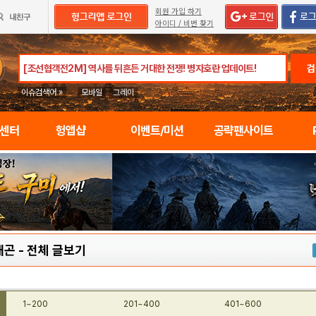
회원 가입 하기
아이디 / 비번 찾기
검
이슈검색어 »
모바일
그레이
임센터
헝앱샵
이벤트/미션
공략팬사이트
래곤
-
전체 글보기
1~200
201~400
401~600