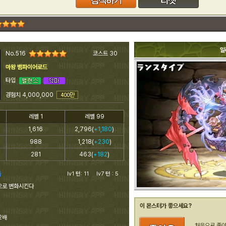
일
No.516
코스트 30
마왕 뱀파이어로드
타입
경험치 4,000,000
레벨 1
레벨 99
1,616
2,796(
+1,180
)
988
1,218(
+230
)
281
463(
+182
)
둠
lv1 턴: 11 lv7 턴 : 5
으로 변화시킨다
이 몬스터가 좋으세요?
2배
처음으로 좋