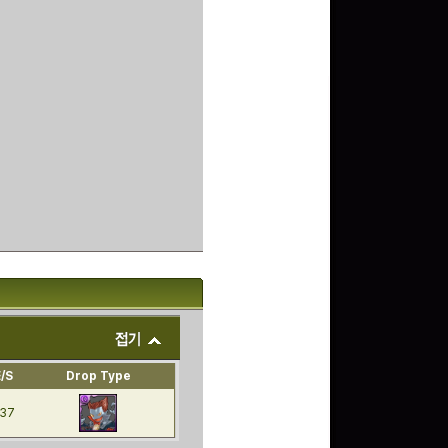
E/S
Drop Type
37