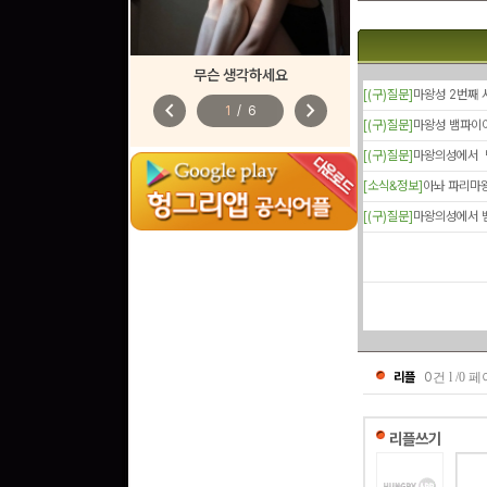
무슨 생각하세요
[(구)질문]
마왕성 2번째
chevron_left
chevron_right
1
/
6
[(구)질문]
마왕성 뱀파이
[(구)질문]
마왕의성에서 
[소식&정보]
아놔 파리마
[(구)질문]
마왕의성에서 
리플
0
건 l /0 
리플쓰기