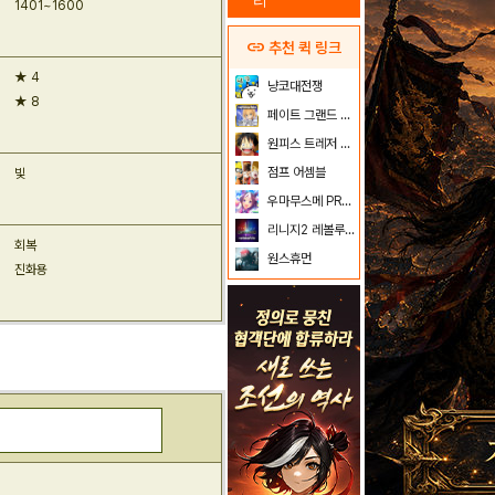
리
1401~1600
link
추천 퀵 링크
★ 4
냥코대전쟁
★ 8
페이트 그랜드 오더
원피스 트레저 크루즈
점프 어셈블
빛
우마무스메 PRETTY DERBY
리니지2 레볼루션
회복
원스휴먼
진화용