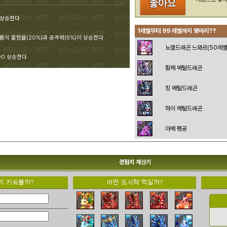
0 상승한다
1레벨부터 99 레벨까지 몇마리??
롭의 출현율(20%)과 공격력(5%)이 상승한다.
노엘드래곤 느와르(50레벨
00 상승한다
황제 메탈드래곤
킹 메탈드래곤
하이 메탈드래곤
아메 펭공
경험치 계산기