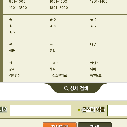
801~1000
1001~1200
1201~1400
1601~1800
1801~2000
★ 1
★ 2
★ 3
★ 5
★ 6
★ 7
★ 9
불
물
나무
어둠
듀얼
신
드래곤
밸런스
공격
체력
악마
강화합성
각성스킬재료
특별보호