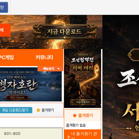
색
PC게임
커뮤니티
즐겨찾기
star
즐겨찾기
즐겨찾기 없음
내 즐겨찾기 관
601~800
add