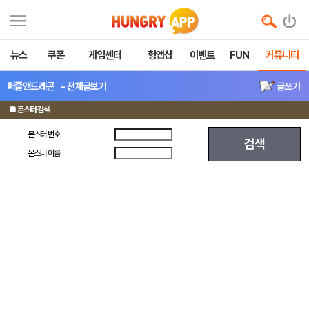
뉴스
쿠폰
게임센터
헝앱샵
이벤트
FUN
커뮤니티
퍼즐앤드래곤
- 전체글보기
글쓰기
■ 몬스터 검색
몬스터 번호
검색
몬스터 이름