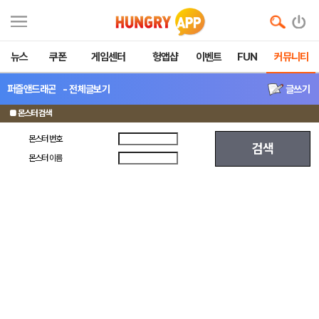
뉴스
쿠폰
게임센터
헝앱샵
이벤트
FUN
커뮤니티
퍼즐앤드래곤
- 전체글보기
글쓰기
■ 몬스터 검색
몬스터 번호
검색
몬스터 이름