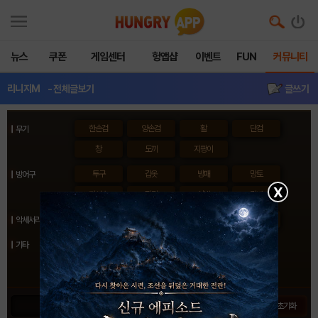
뉴스
쿠폰
게임센터
헝앱샵
이벤트
FUN
커뮤니티
리니지M
- 전체글보기
글쓰기
한손검
양손검
활
단검
|
무기
창
도끼
지팡이
투구
갑옷
방패
망토
|
방어구
X
티셔츠
장갑
신발
각반
벨트
귀걸이
목걸이
반지
|
악세서리
|
기타
변신/인형 카드
화폐
재료 아이템
상자
엘릭서
검색
초기화