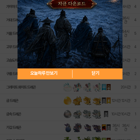
가이아 드래곤
24시간
24시간
4
36시
36시
거대 드래곤
4
간
간
54시
54시
거울 드래곤
5
간
간
고무 드래곤
10시간
10시간
4
고슴도치 드래곤
12시간
12시간
2
오늘하루 안보기
닫기
구름 드래곤
6시간
6시간
2
그레이트 화이트 드래곤
20시간
3
금 드래곤
12시간
12시간
3
금속 드래곤
10시간
10시간
1
36시
36시
기갑 드래곤
4
간
간