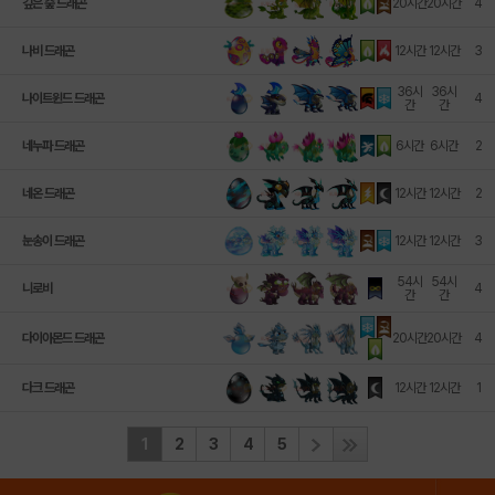
깊은 숲 드래곤
20시간
20시간
4
나비 드래곤
12시간
12시간
3
36시
36시
나이트윈드 드래곤
4
간
간
네누파 드래곤
6시간
6시간
2
네온 드래곤
12시간
12시간
2
눈송이 드래곤
12시간
12시간
3
54시
54시
니로비
4
간
간
다이아몬드 드래곤
20시간
20시간
4
다크 드래곤
12시간
12시간
1
1
2
3
4
5