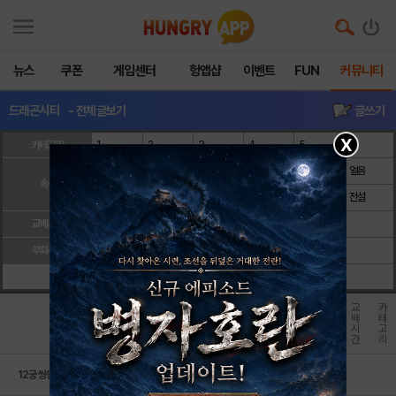
뉴스
쿠폰
게임센터
헝앱샵
이벤트
FUN
커뮤니티
드래곤시티
- 전체글보기
글쓰기
X
카테고리
1
2
3
4
5
대지
불꽃
바다
자연
전기
얼음
속성
금속
다크
빛
전쟁
순수
전설
32~54시
교배시간
0~30분
2~10시간
12~24시간
간
32~54시
부화시간
0~30분
2~10시간
12~24시간
84시간
간
이
이
이
이
부
교
카
미
미
미
미
속
화
배
테
이름
지
지
지
지
성
시
시
고
1
2
3
4
간
간
리
12궁 쌍둥이자리 드래곤