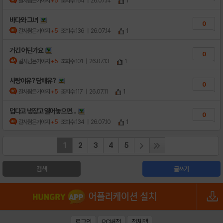
갈사람은가야지
+5
조회수:164
| 26.07.14
1
바다와 그녀
0
갈사람은가야지
+5
조회수:136
| 26.07.14
1
거긴 어딘가요
0
갈사람은가야지
+5
조회수:101
| 26.07.13
1
사탕이유? 담배유?
0
갈사람은가야지
+5
조회수:117
| 26.07.11
1
덥다고 냉장고 열어놓으면...
0
갈사람은가야지
+5
조회수:134
| 26.07.10
1
1
2
3
4
5
검색
글쓰기
로그인
PC버전
전체앱