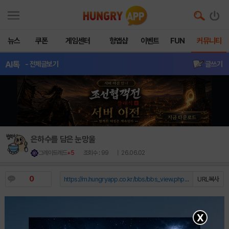
뉴스
쿠폰
게임센터
헝앱샵
이벤트
FUN
커뮤니티
AI톡
- 전체글보기
글쓰기
은하수를 담은 눈망울
그레이트레드
+5
조회수 : 99
| 26.06.02
0
https://m.hungryapp.co.kr/bbs/bbs_view.php?durl=Y...
URL복사
X