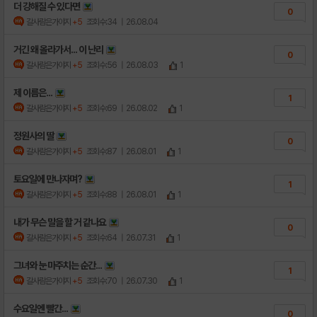
더 강해질 수 있다면
0
갈사람은가야지
+5
조회수:34
| 26.08.04
거긴 왜 올라가서... 이 난리
0
갈사람은가야지
+5
조회수:56
| 26.08.03
1
제 이름은...
1
갈사람은가야지
+5
조회수:69
| 26.08.02
1
정원사의 딸
0
갈사람은가야지
+5
조회수:87
| 26.08.01
1
토요일에 만나자며?
1
갈사람은가야지
+5
조회수:88
| 26.08.01
1
내가 무슨 말을 할 거 같나요
0
갈사람은가야지
+5
조회수:64
| 26.07.31
1
그녀와 눈 마주치는 순간...
1
갈사람은가야지
+5
조회수:70
| 26.07.30
1
수요일엔 빨간...
0