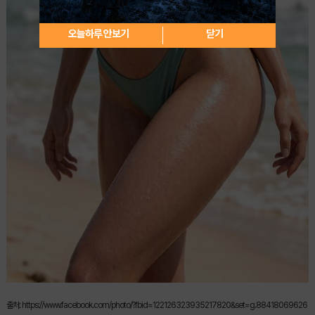
오늘하루 안보기
닫기
출처: https://www.facebook.com/photo/?fbid=122126323935217820&set=g.88418069626