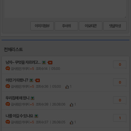
이미지첨부
주사위
이모티콘
전체리스트
낭자~ 무엇을 자르려고...
0
갈사람은가야지
+5
조회수:14
| 05:00
이런 거 타봤니?
0
갈사람은가야지
+5
조회수:36
| 05:00
1
우리집에 왜 왔니
0
갈사람은가야지
+5
조회수:38
| 26.08.06
1
나를 이길 수 있나요
1
갈사람은가야지
+5
조회수:37
| 26.08.05
1