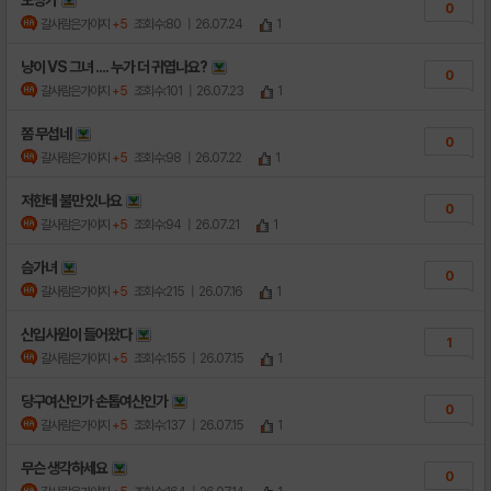
0
갈사람은가야지
+5
조회수:80
| 26.07.24
1
냥이 VS 그녀 .... 누가 더 귀엽나요?
0
갈사람은가야지
+5
조회수:101
| 26.07.23
1
쫌 무섭네
0
갈사람은가야지
+5
조회수:98
| 26.07.22
1
저한테 불만 있나요
0
갈사람은가야지
+5
조회수:94
| 26.07.21
1
슴가녀
0
갈사람은가야지
+5
조회수:215
| 26.07.16
1
신입사원이 들어왔다
1
갈사람은가야지
+5
조회수:155
| 26.07.15
1
당구여신인가 손톱여신인가
0
갈사람은가야지
+5
조회수:137
| 26.07.15
1
무슨 생각하세요
0