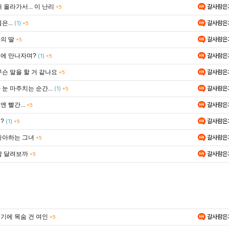
 올라가서... 이 난리
갈사람은
+5
은...
갈사람은
(1)
+5
의 딸
갈사람은
+5
에 만나자며?
갈사람은
(1)
+5
무슨 말을 할 거 같나요
갈사람은
+5
눈 마주치는 순간...
갈사람은
(1)
+5
 빨간...
갈사람은
+5
?
갈사람은
(1)
+5
좋아하는 그녀
갈사람은
+5
함 달려보까
갈사람은
+5
기에 목숨 건 여인
갈사람은
+5