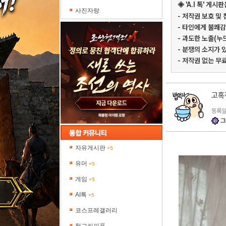
◈ 'A.I 톡' 
사진자랑
- 저작권 보호 및
- 타인에게 불쾌감
- 과도한 노출(누
- 분쟁의 소지가 
- 저작권 없는 무
고혹
등록일 
그
자유게시판
+5
유머
+5
게임
+5
AI톡
+5
코스프레갤러리