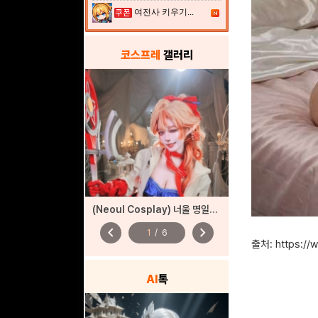
여전사 키우기...
코스프레
갤러리
(Neoul Cosplay) 너울 명일방주
chevron_left
chevron_right
1
/
6
출처: https:/
AI
톡