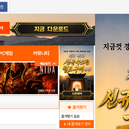
색
PC게임
커뮤니티
star
즐겨찾기
즐겨찾기 없음
add
내 즐겨찾기 관리