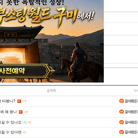
댓글 쓰기
페이지
이모티콘
주사위
이미지첨부
글제목
닉
갈사람은
거 타봤니?
+5
갈사람은
에 왜 왔니
+5
이길 수 있나요
갈사람은
(1)
+5
해질 수 있다면
갈사람은
+5