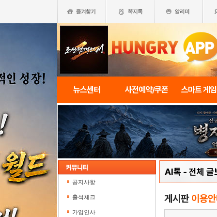
뉴스센터
사전예약/쿠폰
스마트 게
AI톡
-
전체 글
공지사항
게시판
이용안
출석체크
가입인사