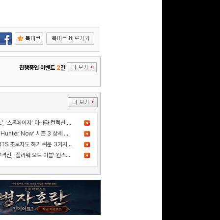
문화상품권 10000원
(추첨)
100
밥알
진행중인 이벤트
2
건
문화상품권 5000원 (추
첨)
100
밥알
더 샌드박스, 넷마블과 ‘세븐나이츠', ‘스톤에이지’ 아바타 컬렉션 출시
드디어 고기굽기 등장! ‘Monster Hunter Now’ 시즌 3 상세 정보 공개
카카오게임즈 신작 '스톰게이트', RTS 초보자도 하기 쉬운 3가지 이유
사건의 진실을 쫓는 스릴 넘치는 추격전, ‘플라워 오브 이블’ 원스토어 정식 출시!
구글 플레이 기프트카드
15,000원 (추첨)
100
밥알