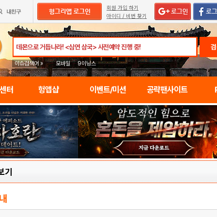
회원 가입 하기
아이디 / 비번 찾기
검
이슈검색어 »
모바일
9이닝스
임센터
헝앱샵
이벤트/미션
공략팬사이트
보기
내