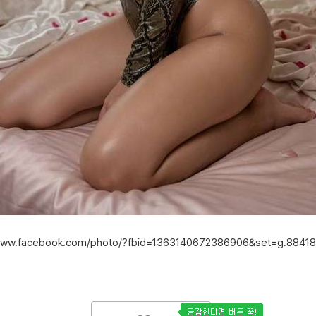
/www.facebook.com/photo/?fbid=1363140672386906&set=g.8841