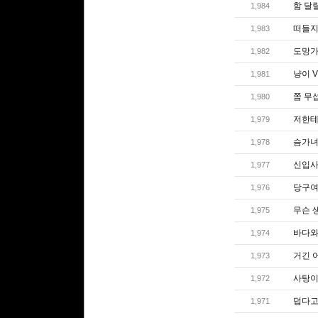
함 달
1,984
떠들지
1,983
도망
1,982
냥이 V
1,981
쫌 무
1,980
저한테
1,979
슴가
1,978
신입사
1,977
당구여
1,976
무슨 
1,975
바다와
1,974
거긴 
1,973
사탕이
1,972
덥다고
1,971