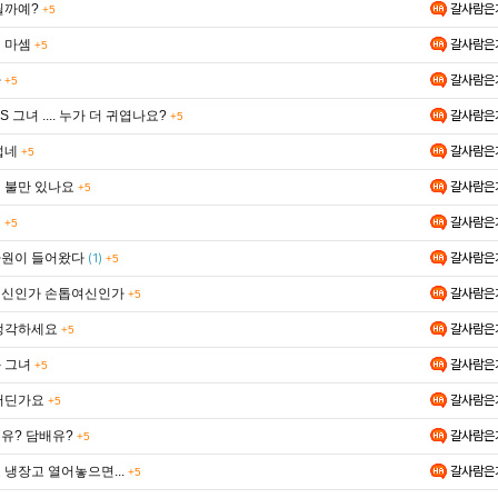
릴까예?
갈사람은
+5
 마셈
갈사람은
+5
가
갈사람은
+5
S 그녀 .... 누가 더 귀엽나요?
갈사람은
+5
섭네
갈사람은
+5
 불만 있나요
갈사람은
+5
녀
갈사람은
+5
원이 들어왔다
갈사람은
(1)
+5
신인가 손톱여신인가
갈사람은
+5
생각하세요
갈사람은
+5
 그녀
갈사람은
+5
어딘가요
갈사람은
+5
유? 담배유?
갈사람은
+5
 냉장고 열어놓으면...
갈사람은
+5