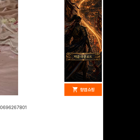
redeem
shopping_cart
헝앱 경품
헝앱 쇼핑
80696267801
구글 플레이 기프트카드
5,000원 (추첨)
100
밥알