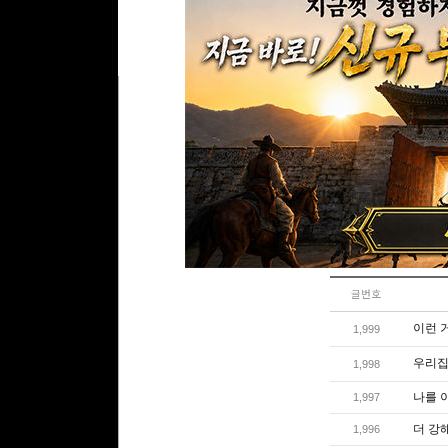
댓글
0
리플
0
건 l 1/0 
리플쓰기
글번호
이런 
1,999
우리집
1,998
나를 
1,997
더 강
1,996