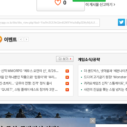
0
게임소식/공략
컴투스 블록버스터급 신작 MMORPG ‘제우스 오만의 신’, 8/26 출시
아와지섬 여행의 추억을 단 하나뿐인 작품으로! ‘흰둥이’와 ‘부리부리대마왕’의 오리지널 도기 색칠 체험 등장
·초까지… ‘군주의 전쟁: 진격’ 정식 출시
라인게임즈 PC 신작 ‘QUIET’, 스팀 플레이 테스트 참가자 3만 명 돌파