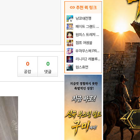
link
추천 퀵 링크
냥코대전쟁
페이트 그랜드 오더
원피스 트레저 크루즈
점프 어셈블
우마무스메 PRETTY DERBY
리니지2 레볼루션
0
0
원스휴먼