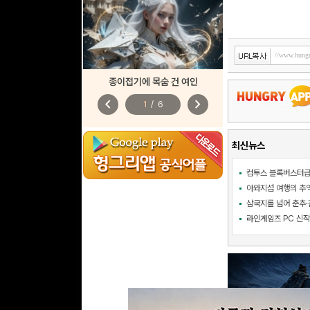
종이접기에 목숨 건 여인
chevron_left
chevron_right
1
/
6
최신뉴스
삼국지를 넘어 춘추·진