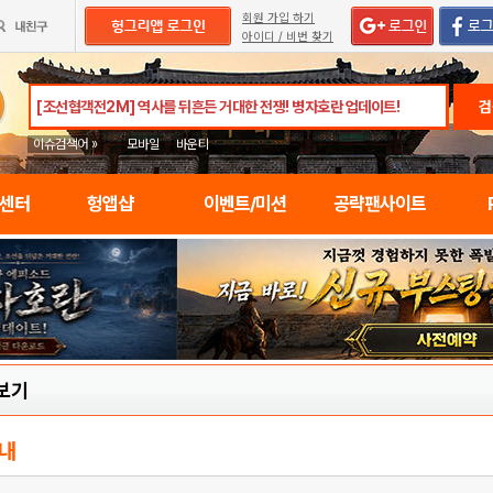
회원 가입 하기
아이디 / 비번 찾기
검
이슈검색어 »
모바일
바운티
임센터
헝앱샵
이벤트/미션
공략팬사이트
보기
내