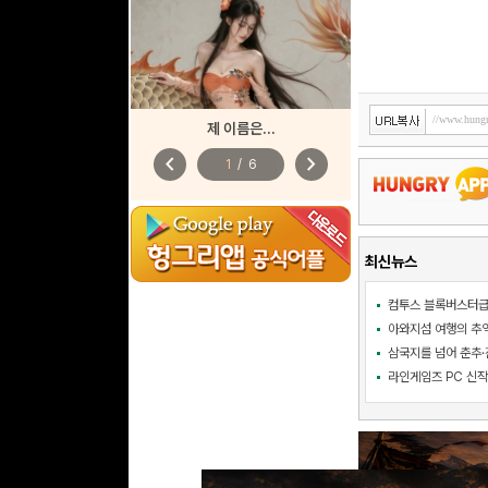
제 이름은...
chevron_left
chevron_right
1
/
6
최신뉴스
삼국지를 넘어 춘추·진