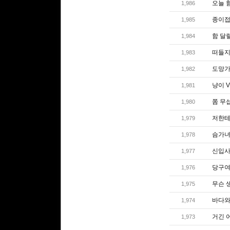
오늘 
1,986
종이접
1,985
함 달
1,984
떠들지
1,983
도망
1,982
냥이 V
1,981
쫌 무
1,980
저한테
1,979
슴가
1,978
신입사
1,977
당구여
1,976
무슨 
1,975
바다와
1,974
거긴 
1,973