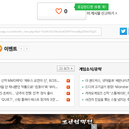
0
게임소식/공략
컴투스 블록버스터급 신작 MMORPG ‘제우스 오만의 신’, 8/26 출시
아와지섬 여행의 추억을 단 하나뿐인 작품으로! ‘흰둥이’와 ‘부리부리대마왕’의 오리지널 도기 색칠 체험 등장
·초까지… ‘군주의 전쟁: 진격’ 정식 출시
라인게임즈 PC 신작 ‘QUIET’, 스팀 플레이 테스트 참가자 3만 명 돌파