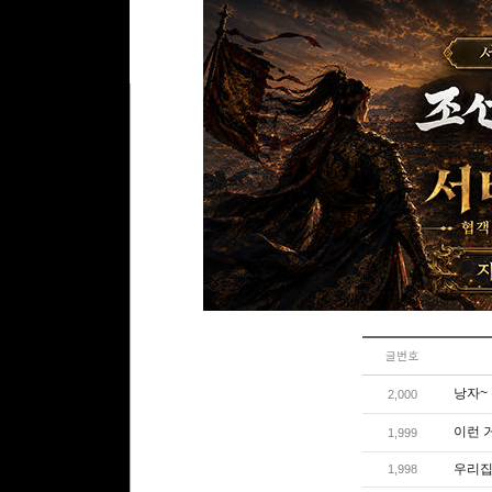
댓글
0
리플
0
건 l 1/0 
리플쓰기
글번호
낭자~ 
2,000
이런 
1,999
우리집
1,998