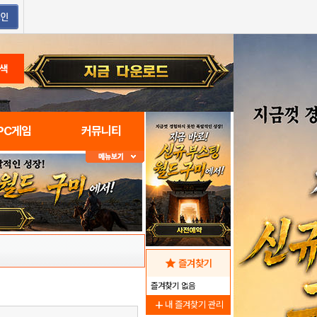
색
PC게임
커뮤니티
star
즐겨찾기
즐겨찾기 없음
add
내 즐겨찾기 관리