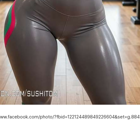
/www.facebook.com/photo/?fbid=122124489849226604&set=g.88