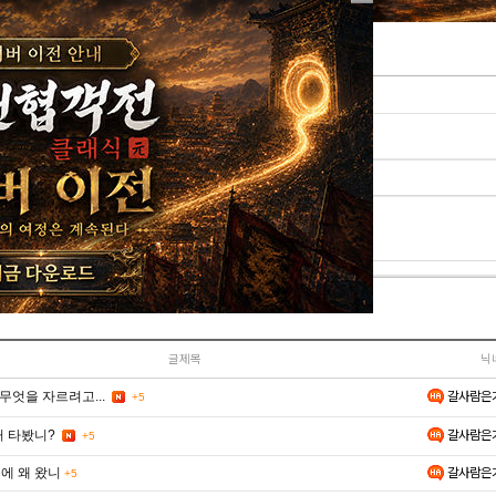
댓글 쓰기
페이지
이모티콘
주사위
이미지첨부
글제목
닉
갈사람은
무엇을 자르려고...
+5
갈사람은
거 타봤니?
+5
에 왜 왔니
갈사람은
+5