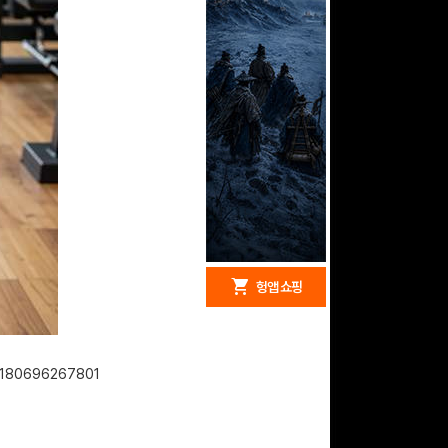
redeem
shopping_cart
헝앱 경품
헝앱 쇼핑
4180696267801
문화상품권 5000원 (추
첨)
100
밥알