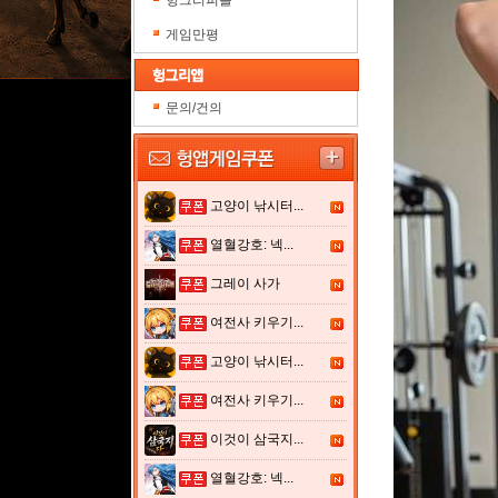
헝그리피플
게임만평
문의/건의
고양이 낚시터...
열혈강호: 넥...
그레이 사가
여전사 키우기...
고양이 낚시터...
여전사 키우기...
이것이 삼국지...
열혈강호: 넥...