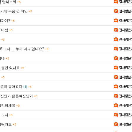
함 달려보까
갈사람은
+5
기에 목숨 건 여인
갈사람은
+5
릴까예?
갈사람은
+5
 마셈
갈사람은
+5
가
갈사람은
+5
S 그녀 .... 누가 더 귀엽나요?
갈사람은
+5
섭네
갈사람은
+5
 불만 있나요
갈사람은
+5
녀
갈사람은
+5
원이 들어왔다
갈사람은
(1)
+5
신인가 손톱여신인가
갈사람은
+5
생각하세요
갈사람은
+5
 그녀
갈사람은
+5
어딘가요
갈사람은
+5