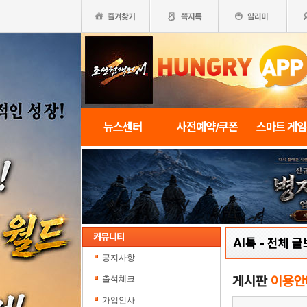
뉴스센터
사전예약/쿠폰
스마트 게
AI톡
-
전체 글
공지사항
게시판
이용안
출석체크
가입인사