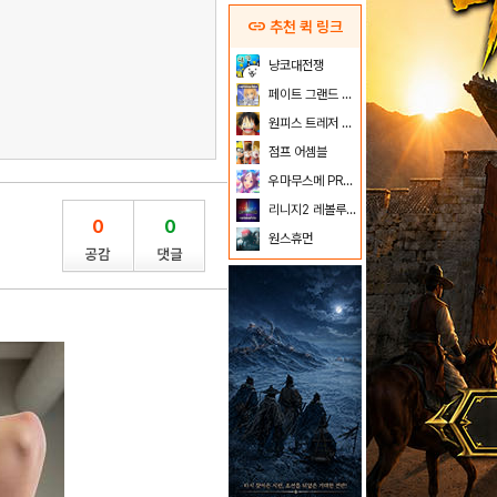
link
추천 퀵 링크
냥코대전쟁
페이트 그랜드 오더
원피스 트레저 크루즈
점프 어셈블
우마무스메 PRETTY DERBY
리니지2 레볼루션
0
0
원스휴먼