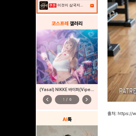
이것이 삼국지...
코스프레
갤러리
(Yasal) NIKKE 바이퍼(Viper) – 펑키 스트리트
chevron_left
chevron_right
1
/
6
출처: https:/
AI
톡