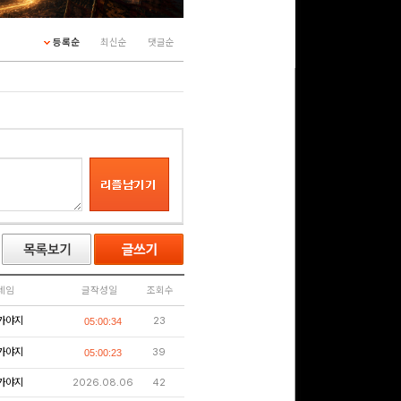
등록순
최신순
댓글순
네임
글작성일
조회수
가야지
23
05:00:34
가야지
39
05:00:23
가야지
2026.08.06
42