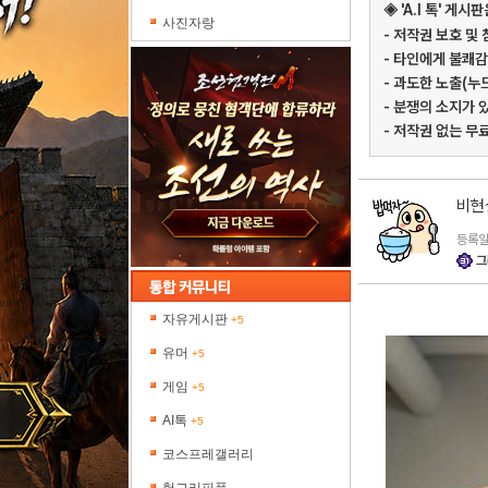
◈ 'A.I 톡' 
사진자랑
- 저작권 보호 및
- 타인에게 불쾌감
- 과도한 노출(누
- 분쟁의 소지가 
- 저작권 없는 무
비현
등록일 
그
자유게시판
+5
유머
+5
게임
+5
AI톡
+5
코스프레갤러리