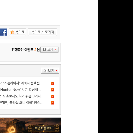
문화상품권 10000원
(추첨)
100
밥알
진행중인 이벤트
2
건
구글 플레이 기프트카드
5,000원 (추첨)
100
밥알
더 샌드박스, 넷마블과 ‘세븐나이츠', ‘스톤에이지’ 아바타 컬렉션 출시
드디어 고기굽기 등장! ‘Monster Hunter Now’ 시즌 3 상세 정보 공개
구글 플레이 기프트카드
카카오게임즈 신작 '스톰게이트', RTS 초보자도 하기 쉬운 3가지 이유
15,000원 (추첨)
사건의 진실을 쫓는 스릴 넘치는 추격전, ‘플라워 오브 이블’ 원스토어 정식 출시!
100
밥알