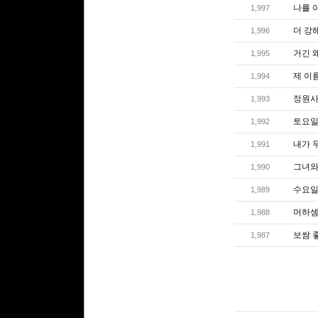
나를 
1,997
더 강
1,996
거긴 왜
1,995
제 이름
1,994
정원사
1,993
토요일
1,992
내가 
1,991
그녀와 
1,990
수요일엔
1,989
머하셈
1,988
보쌈 
1,987