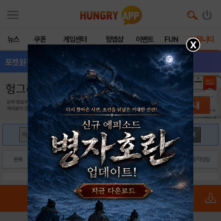
뉴스
쿠폰
게임센터
헝앱샵
이벤트
FUN
커뮤니티
X
포켓원정대
- 전체글보기
검색
분류
제목
닉네임
글작성일