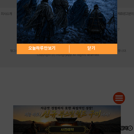
로그인
PC버전
전체앱
|
|
|
|
|
회사소개
이용약관
개인정보 처리방침
청소년 보호정책
불법촬영물 신고센터
제휴광고문의
사업자등록번호:119-86-61101 (주)스마트나우 대표이사:송현두
주소: 서울시 금천구 가산디지털1로 171 연락처:063-284-8635 팩스:02-6265-0377
청소년보호책임자:김동욱
desk@hungryapp.co.kr
등록번호:서울아02322 | 등록일자:2016년4월25일
발행인:(주)스마트나우 송현두 | 편집인:김동욱
오늘하루 안보기
닫기
헝그리앱의 콘텐츠 및 기사는 저작권법의 보호를 받으므로, 무단 전재, 복사, 배포 등을 금합니다.
Copyright (c) HungryApp All Rights Reserved.