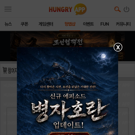
뉴스
쿠폰
게임센터
헝앱샵
이벤트
FUN
커뮤니티
X
냥코하기좋은날
님의 당첨을 진심으로 축하 드립니다!