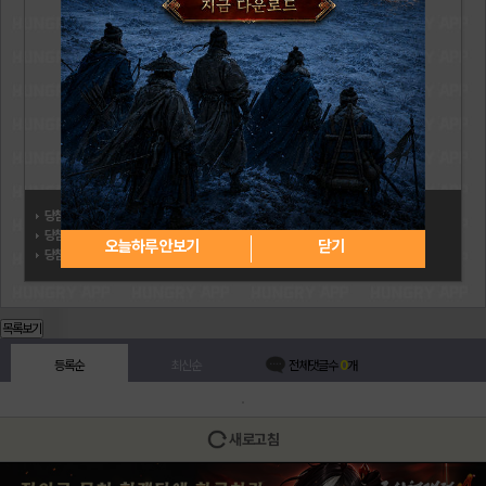
당첨자:
냥코하기좋은날
당첨일: 2026.06.04
오늘하루 안보기
닫기
당첨상품:
구글 기프트카드 15,000원 (추첨)
목록보기
등록순
최신순
전체댓글수
0
개
새로고침