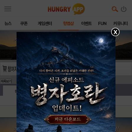
뉴스
쿠폰
게임센터
헝앱샵
이벤트
FUN
커뮤니티
X
목록보기
등록순
최신순
전체댓글수
0
개
새로고침