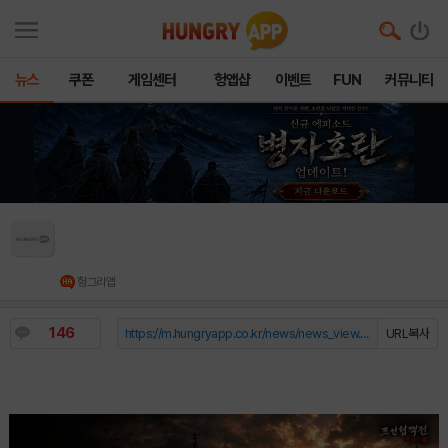
뉴스
쿠폰
게임센터
헝앱샵
이벤트
FUN
커뮤니티
조선협객전 클래식, 첫 월드 콘텐츠 ‘팔도 점령전’
공개… 신규 고대 장신구 ‘노리개’ 추가
헝그리앱
146
https://m.hungryapp.co.kr/news/news_view.php?durl=YmNvZGU9b...
URL복사