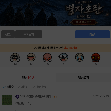
신고
목록보기
글쓰기
기사를 읽고 평가를 해주시면
밥알 +5 지급
13
17
10
7
1
0
댓글
146
댓글쓰기
등록순
최신순
댓글많은순
2026-06-26
어떠냐이것도사용중인닉네임이냐
+ 5
잘보고갑니다.,`