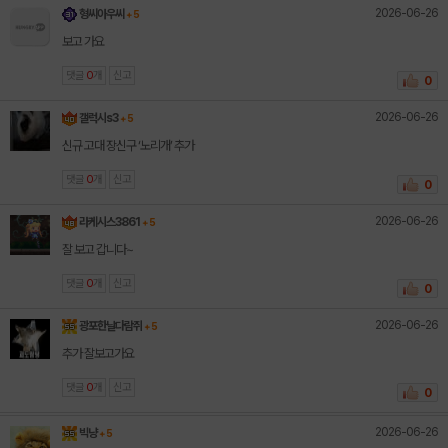
2026-06-26
형씨아우씨
+ 5
보고 가요
댓글
0
개
신고
0
2026-06-26
갤럭시s3
+ 5
신규 고대 장신구 ‘노리개’ 추가
댓글
0
개
신고
0
2026-06-26
라케시스3861
+ 5
잘 보고 갑니다~
댓글
0
개
신고
0
2026-06-26
광포한날다람쥐
+ 5
추가 잘보고가요
댓글
0
개
신고
0
2026-06-26
빅냥
+ 5