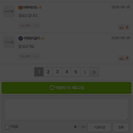
2026-06-26
바하마브릿
+ 5
잘보고 갑니다.
댓글
0
개
신고
0
2026-06-26
이메로비글리
+ 5
잘 보고가요.
댓글
0
개
신고
0
1
2
3
4
5
댓글리스트 새로고침
비밀글
0
/
300
이모티콘
등록