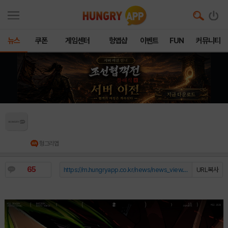
뉴스
쿠폰
게임센터
헝앱샵
이벤트
FUN
커뮤니티
2026 MSI 플레이-인 예고 T1, 9년 쌓인 ‘MSI 무
관’의 한 풀 수 있을까
헝그리앱
65
https://m.hungryapp.co.kr/news/news_view.php?durl=YmNvZGU9b...
URL복사