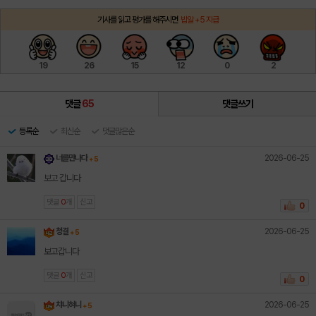
기사를 읽고 평가를 해주시면
밥알 +5 지급
19
26
15
12
0
2
댓글
65
댓글쓰기
등록순
최신순
댓글많은순
2026-06-25
너를만나다
+ 5
보고 갑니다
댓글
0
개
신고
0
2026-06-25
청결
+ 5
보고갑니다
댓글
0
개
신고
0
2026-06-25
챠니혀니
+ 5