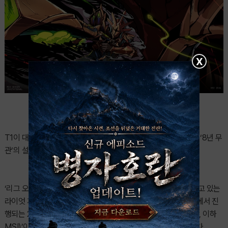
X
T1이 대전광역시에서 열리는 2026 미드 시즌 인비테이셔널에서 ‘8년 무
관’의 설움을 털기 위해 출격한다.
‘리그 오브 레전드(League of Legends; LoL)’를 개발, 서비스하고 있는
라이엇 게임즈는 대전광역시 유성구 대전컨벤션센터 제2 전시장에서 진
행되는 2026 ‘미드 시즌 인비테이셔널(Mid-Season Invitational, 이하
MSI)’이 28일(일) T1과 팀 리퀴드의 대결로 막을 올린다고 밝혔다.