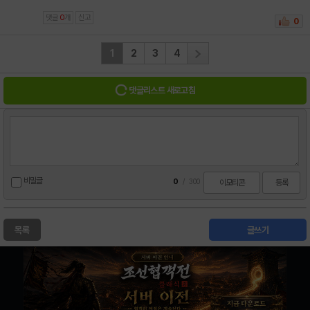
댓글
0
개
신고
0
1
2
3
4
댓글리스트 새로고침
비밀글
0
/
300
이모티콘
등록
목록
글쓰기