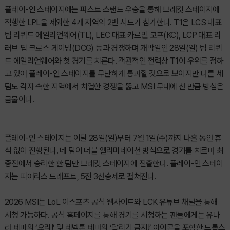
플레이-인 스테이지에는 퍼스트 스탠드 우승을 통해 브래킷 스테이지에
직행한 LPL을 제외한 4개 지역의 2번 시드가 참가한다. T1은 LCS 대표
팀 리퀴드 에일리언웨어(TL), LEC 대표 카르민 코프(KC), LCP 대표 리
러브 딥 크로스 게이밍(DCG) 등과 경쟁하며 개막일인 28일(일) 팀 리퀴
드 에일리언웨어와 첫 경기를 치른다. 객관적인 전력상 T1이 우위를 점하
고 있어 플레이-인 스테이지를 무난하게 통과할 것으로 보이지만 다른 세
팀도 각자 속한 지역에서 치열한 경쟁을 뚫고 MSI 무대에 선 만큼 방심은
금물이다.
플레이-인 스테이지는 이달 28일(일)부터 7월 1일(수)까지 나흘 동안 휴
식 없이 진행된다. 네 팀이 더블 엘리미네이션 방식으로 경기를 치르며 최
종전에서 승리한 한 팀만 브래킷 스테이지에 진출한다. 플레이-인 스테이
지는 피어리스 드래프트, 5전 3선승제로 펼쳐진다.
2026 MSI는 LoL 이스포츠 공식 웹사이트와 LCK 유튜브 채널을 통해
시청 가능하다. 공식 홈페이지를 통해 경기를 시청하는 팬들에게는 유나
라 테마의 ‘오리!’ 및 레넥톤 테마의 ‘달리기 금지!’ 아이콘을 포함한 드롭스