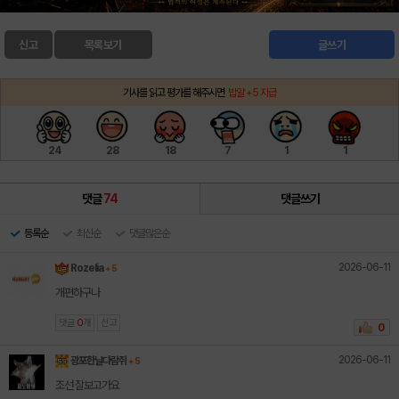
신고
목록보기
글쓰기
기사를 읽고 평가를 해주시면
밥알 +5 지급
24
28
18
7
1
1
댓글
74
댓글쓰기
등록순
최신순
댓글많은순
2026-06-11
Rozelia
+ 5
개편하구나
댓글
0
개
신고
0
2026-06-11
광포한날다람쥐
+ 5
조선 잘보고가요