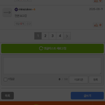
0
2026-06-11
minazukee
+ 5
전면 보고감
댓글
0
개
신고
0
1
2
3
4
댓글리스트 새로고침
비밀글
0
/
300
이모티콘
등록
목록
글쓰기