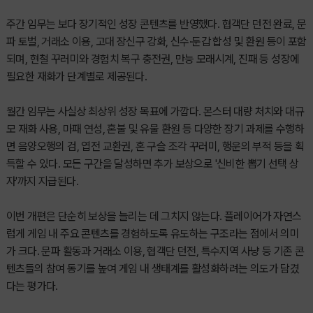
주간 임무는 보다 장기적인 성장 콘텐츠를 반영했다. 협객단 던전 완료, 문
파 토벌, 거래소 이용, 고대 장신구 강화, 신수·둔갑 합성 및 환원 등이 포함
되며, 현철 꾸러미와 경험치 복구 충전권, 만능 모래시계, 진패 등 성장에
필요한 재화가 단계별로 제공된다.
월간 임무는 사실상 최상위 성장 목표에 가깝다. 몬스터 대량 처치와 대규
모 재화 사용, 마패 연성, 혼불 및 유물 환원 등 다양한 장기 과제를 수행하
면 음양오행의 검, 엽전 교환권, 혼 구슬 조각 꾸러미, 행운의 부적 등을 획
득할 수 있다. 모든 구간을 달성하면 추가 보상으로 '신비한 뽑기 선택 상
자'까지 지급된다.
이번 개편은 단순히 보상을 늘리는 데 그치지 않는다. 플레이어가 자연스
럽게 게임 내 주요 콘텐츠를 경험하도록 유도하는 구조라는 점에서 의미
가 크다. 문파 활동과 거래소 이용, 협객단 던전, 특수지역 사냥 등 기존 콘
텐츠들의 참여 동기를 높여 게임 내 생태계를 활성화하려는 의도가 담겼
다는 평가다.