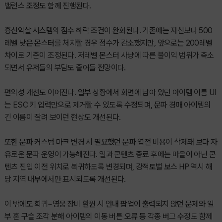
밸런스 조정도 함께 진행된다.
흉신악살 시스템의 점수 하락 조건이 완화된다. 기존에는 자신보다 500
레벨 낮은 몬스터를 처치할 경우 점수가 감소했지만, 앞으로는 200레벨
차이로 기준이 조정된다. 저레벨 몬스터 사냥에 따른 불이익 범위가 축소
되면서 유저들의 부담도 줄어들 전망이다.
편의성 개선도 이어진다. 일부 상황에서 화면에 남아 있던 아이템 이름 UI
는 ESC 키 입력만으로 제거할 수 있도록 수정되며, 문파 경매 아이템의
긴 이름이 잘려 보이던 현상도 개선된다.
또한 문파 커스텀 마크 변경 시 필요했던 문파 엽전 비용이 삭제돼 보다 자
유로운 문파 운영이 가능해진다. 일과 콘텐츠 종료 후에는 마을이 아닌 콘
텐츠 진입 이전 위치로 복귀하도록 변경되며, 강적토벌 보스 HP 역시 해
당 지역 내부에서만 표시되도록 개선된다.
이 밖에도 희귀~영웅 장비 환원 시 안내 팝업이 출력되지 않던 문제와 일
부 혼 구슬 조각 분해 아이템의 이동 버튼 오류 등 각종 버그 수정도 함께