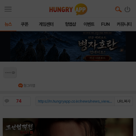
뉴스
쿠폰
게임센터
헝앱샵
이벤트
FUN
커뮤니티
조선협객전 클래식, ‘유저 친화’ 기조 강화… 일일·
주간·월간 임무 전면 개편
헝그리앱
74
https://m.hungryapp.co.kr/news/news_view.php?durl=YmNvZGU9b...
URL복사