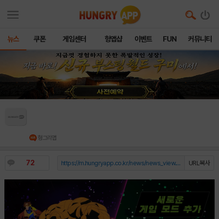
뉴스
쿠폰
게임센터
헝앱샵
이벤트
FUN
커뮤니티
‘마블 코스믹 인베이전’, 신규 플레이어블 캐릭터
‘사이클롭스 & 씽’ 등장
헝그리앱
72
https://m.hungryapp.co.kr/news/news_view.php?durl=YmNvZGU9b...
URL복사