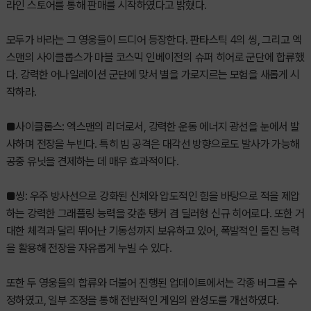
라인 스토어를 통해 판매를 시작하였다고 밝혔다.
모두가 바라는 그 영웅들이 드디어 등장한다. 판타스틱 4의 씽, 그리고 엑
스맨의 사이클롭스가 마블 코스믹 인베이전의 슈퍼 히어로 군단에 합류했
다. 강력한 어나일레이션 군단에 맞서 별을 가로지르는 모험을 새롭게 시
작하라.
■사이클롭스: 엑스맨의 리더로서, 강력한 운동 에너지 광선을 눈에서 발
사하며 전장을 누빈다. 특히 빔 공격은 대각선 방향으로도 발사가 가능해
공중 유닛을 견제하는 데 매우 효과적이다.
■씽: 우주 방사선으로 강화된 신체와 압도적인 힘을 바탕으로 적을 제압
하는 강력한 그래플링 능력을 갖춘 탱커 겸 딜러형 신규 히어로다. 또한 거
대한 체격과 달리 뛰어난 기동성까지 보유하고 있어, 폭발적인 돌진 능력
을 활용해 전장을 자유롭게 누빌 수 있다.
또한 두 영웅들의 합류와 더불어 진행된 업데이트에서는 각종 버그를 수
정하였고, 일부 조정을 통해 전반적인 게임의 완성도를 개선하였다.