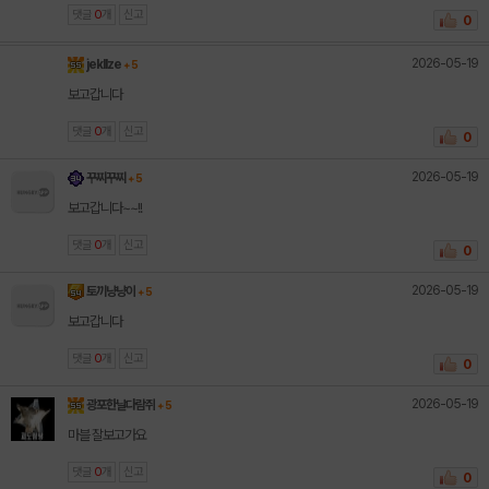
댓글
0
개
신고
0
2026-05-19
jekllze
+ 5
보고갑니다
댓글
0
개
신고
0
2026-05-19
꾸찌꾸찌
+ 5
보고갑니다~~!!
댓글
0
개
신고
0
2026-05-19
토끼냥냥이
+ 5
보고갑니다
댓글
0
개
신고
0
2026-05-19
광포한날다람쥐
+ 5
마블 잘보고가요
댓글
0
개
신고
0