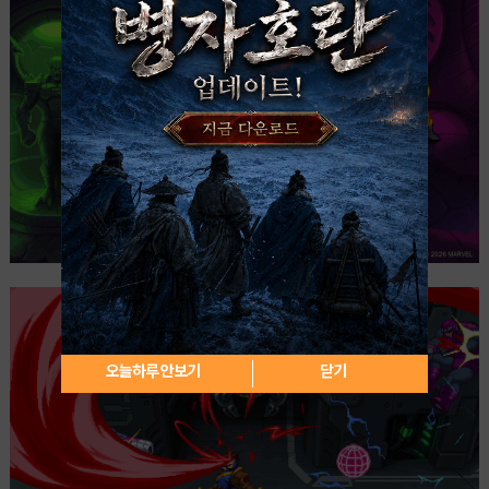
오늘하루 안보기
닫기