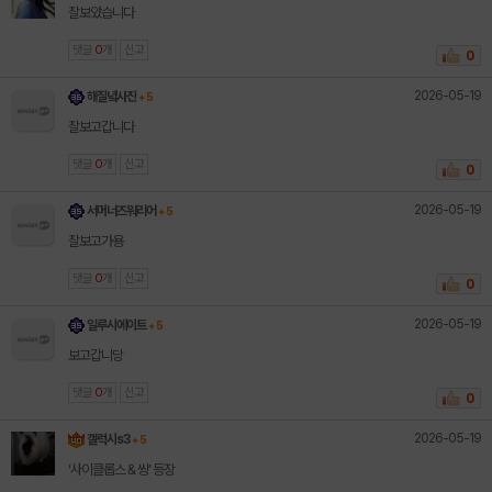
잘보았습니다
댓글
0
개
신고
0
2026-05-19
해질녘사진
+ 5
잘보고갑니다
댓글
0
개
신고
0
2026-05-19
서머너즈워리어
+ 5
잘보고가용
댓글
0
개
신고
0
2026-05-19
일루시에이트
+ 5
보고갑니당
댓글
0
개
신고
0
2026-05-19
갤럭시s3
+ 5
‘사이클롭스 & 씽’ 등장