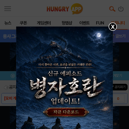
뉴스
쿠폰
게임센터
헝앱샵
이벤트
FUN
커뮤니티
X
용사그리고마왕의탑
- 이벤트
글쓰기
메뉴
이벤트/미션
설치/평가
즐겨찾기
공지사항
진행중인 이벤트
0
건
▼ 공지펴기
[모비 게임쿠폰] 용사,그리고 마왕의 탑
0