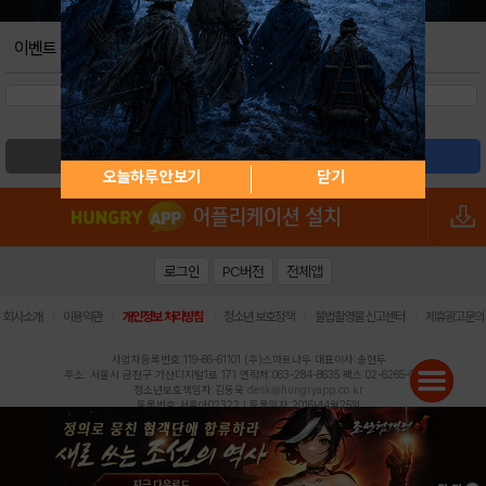
이벤트
검색
글쓰기
오늘하루 안보기
닫기
로그인
PC버전
전체앱
|
|
|
|
|
회사소개
이용약관
개인정보 처리방침
청소년 보호정책
불법촬영물 신고센터
제휴광고문의
사업자등록번호:119-86-61101 (주)스마트나우 대표이사:송현두
주소: 서울시 금천구 가산디지털1로 171 연락처:063-284-8635 팩스:02-6265-0377
청소년보호책임자:김동욱
desk@hungryapp.co.kr
등록번호:서울아02322 | 등록일자:2016년4월25일
발행인:(주)스마트나우 송현두 | 편집인:김동욱
헝그리앱의 콘텐츠 및 기사는 저작권법의 보호를 받으므로, 무단 전재, 복사, 배포 등을 금합니다.
Copyright (c) HungryApp All Rights Reserved.