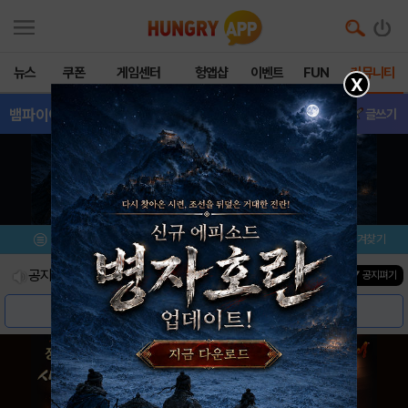
뉴스
쿠폰
게임센터
헝앱샵
이벤트
FUN
커뮤니티
X
뱀파이어공주
- (구)질문
글쓰기
메뉴
이벤트/미션
설치/평가
즐겨찾기
공지사항
진행중인 이벤트
0
건
▼ 공지펴기