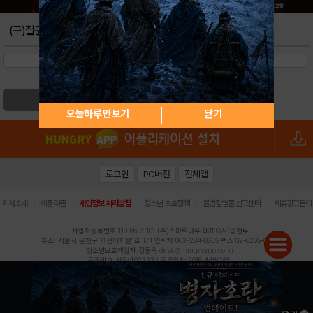
(구)질문
검색
오늘하루 안보기
닫기
로그인
PC버전
전체앱
|
|
|
|
|
회사소개
이용약관
개인정보 처리방침
청소년 보호정책
불법촬영물 신고센터
제휴광고문의
사업자등록번호:119-86-61101 (주)스마트나우 대표이사:송현두
주소: 서울시 금천구 가산디지털1로 171 연락처:063-284-8635 팩스:02-6265-0377
청소년보호책임자:김동욱
desk@hungryapp.co.kr
등록번호:서울아02322 | 등록일자:2016년4월25일
발행인:(주)스마트나우 송현두 | 편집인:김동욱
헝그리앱의 콘텐츠 및 기사는 저작권법의 보호를 받으므로, 무단 전재, 복사, 배포 등을 금합니다.
Copyright (c) HungryApp All Rights Reserved.