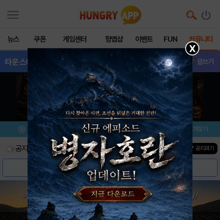
뉴스
쿠폰
게임센터
헝앱샵
이벤트
FUN
커뮤니티
X
타운스테일
- 삽니다/팝니다
글쓰기
메뉴
이벤트/미션
설치/평가
즐겨찾기
공지사항
진행중인 이벤트
0
건
▼ 공지펴기