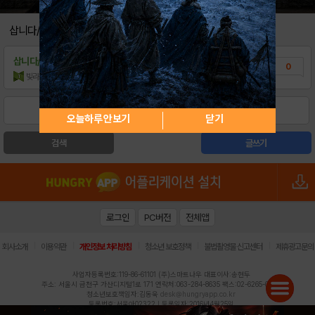
삽니다/팝니다
삽니다/팝니다
타운스테일 계정 삽니다.
0
빛라라
조회수:256
| 20.12.30
1
오늘하루 안보기
닫기
검색
글쓰기
로그인
PC버전
전체앱
|
|
|
|
|
회사소개
이용약관
개인정보 처리방침
청소년 보호정책
불법촬영물 신고센터
제휴광고문의
사업자등록번호:119-86-61101 (주)스마트나우 대표이사:송현두
주소: 서울시 금천구 가산디지털1로 171 연락처:063-284-8635 팩스:02-6265-0377
청소년보호책임자:김동욱
desk@hungryapp.co.kr
등록번호:서울아02322 | 등록일자:2016년4월25일
발행인:(주)스마트나우 송현두 | 편집인:김동욱