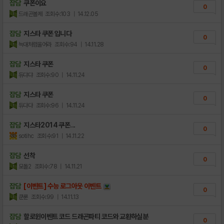
잡담
쿠폰이요
0
드래곤볼제
조회수:103
| 14.12.05
잡담
지스타 쿠폰 입니다
0
늑대처럼울어라
조회수:94
| 14.11.28
잡담
지스타 쿠폰
0
듀댜댜
조회수:90
| 14.11.24
잡담
지스타 쿠폰
0
듀댜댜
조회수:96
| 14.11.24
잡담
지스타2014 쿠폰...
0
sotihc
조회수:91
| 14.11.22
잡담
선착
0
모돌2
조회수:78
| 14.11.21
잡담
[이벤트] 수능 로그아웃 이벤트
0
쿤룬
조회수:99
| 14.11.13
잡담
할로윈이벤트 코드 드래곤파티 코드와 교환하실분
0