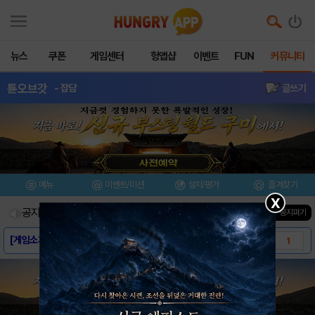
뉴스
쿠폰
게임센터
헝앱샵
이벤트
FUN
커뮤니티
튠오브갓
- 잡담
글쓰기
메뉴
이벤트/미션
설치/평가
즐겨찾기
X
공지사항
진행중인 이벤트
0
건
▼ 공지펴기
[게임소개] - 튠오브갓
1
[스크린샷] - 튠오브갓
1
[다운로드링크] - 튠오브갓
2
[공지] 튠오브갓 서비스 종료 안내(수정)
0