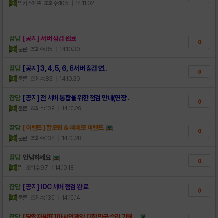
박카스에프
조회수:105
| 14.11.02
잡담
[공지] 서버 점검 완료
0
쿤룬
조회수:85
| 14.10.30
잡담
[공지] 3, 4, 5, 6, 8서버 점검 연..
0
쿤룬
조회수:83
| 14.10.30
잡담
[공지] 전 서버 통합을 위한 점검 안내(연장..
0
쿤룬
조회수:108
| 14.10.29
잡담
[이벤트] 할로윈 & 빼빼로 이벤트
0
쿤룬
조회수:134
| 14.10.28
잡담
안녕하세요
0
믠
조회수:97
| 14.10.18
잡담
[공지] IDC 서버 점검 완료
0
쿤룬
조회수:130
| 14.10.14
잡담
[당첨자발표] 아시안게임 대한민국 승리 기원 ..