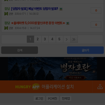
잡담
[당첨자 발표] 복날 이벤트 당첨자 발표!!
0
쿤룬
조회수:171
| 14.08.12
잡담
※올레마켓 5,000원 할인쿠폰 증정 이벤트※
0
쿤룬
조회수:158
| 14.07.24
1
2
3
4
5
검색
글쓰기
로그인
PC버전
전체앱