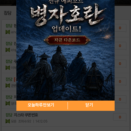
[이벤트] 수능 로그아웃 이벤트
0
잡담
[공지] 서버 점검 완료
0
잡담
현질질문요
0
[공지] 3, 4, 5, 6, 8서버 점검 연..
0
iahqhq
조회수:47
| 22.09.24
[공지] 전 서버 통합을 위한 점검 안내(연장..
0
잡담
진주일수 아직늦지않은상담문의×
0
idspum
조회수:48
| 21.11.16
[이벤트] 할로윈 & 빼빼로 이벤트
0
튠오브갓 메인화면 상세가이드
잡담
쿠폰 뭐임?
0
0
이혜성GG2S
조회수:82
| 17.03.21
신규 카테고리 개설 안내
1
잡담
[공지] 튠오브갓 서비스 종료 안내(수정)
0
쿤룬
조회수:306
| 14.12.15
잡담
지스타 쿠폰
0
알데바란
조회수:92
| 14.12.12
오늘하루 안보기
닫기
잡담
지스타 쿠폰번호
0
모쏭
조회수:92
| 14.12.05