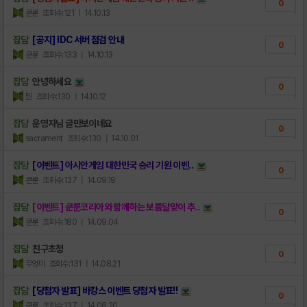
0
쿤룬
조회수:121
| 14.10.13
잡담
[공지] IDC 서버 점검 안내
0
쿤룬
조회수:133
| 14.10.13
잡담
안녕하세요
0
믠
조회수:130
| 14.10.12
잡담
운영자님 글만보이네요
0
sacrament
조회수:130
| 14.10.01
잡담
[이벤트] 아시안게임 대한민국 승리 기원 이벤..
0
쿤룬
조회수:137
| 14.09.19
잡담
[이벤트] 쿤룬코리아와 함께하는 보름달맞이 추..
0
쿤룬
조회수:180
| 14.09.04
잡담
친구초청
0
무엉미
조회수:131
| 14.08.21
잡담
[당첨자 발표] 바캉스 이벤트 당첨자 발표!!
0
쿤룬
조회수:137
| 14.08.20